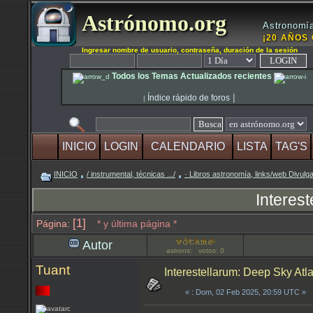
Astrónomo.org
Astronomía
¡20 AÑOS 
Ingresar nombre de usuario, contraseña, duración de la sesión
Todos los Temas Actualizados recientes
|
Índice rápido de foros
|
INICIO
LOGIN
CALENDARIO
LISTA
TAG'S
INICIO
/ instrumental, técnicas .../
· Libros astronomía, links/web Divulg
Interest
[1]
Página:
* y última página *
Autor
astrons: votos: 0
Tuant
Interestellarum: Deep Sky Atlas
«
: Dom, 02 Feb 2025, 20:59 UTC »