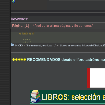
keywords:
[1]
Página:
* final de la última página, y fin de tema.*
astrons:
votos: 0
INICIO
>
/ instrumental, técnicas .../
>
· Libros astronomía, links/web Divulgaci
RECOMENDADOS desde el foro astrónomo.