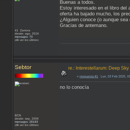
Buenas a todos.
Estoy interesado en el libro del
oferta ha bajado mucho, los pre
¿Alguien conoce (o aunque sea d
Gracias de antemano.
41 Zamora
desde: ago, 2016
mensajes: 70
clik ver los últimos
Sebtor
re.: Interestellarum: Deep Sky 
«
respuesta #1
: Lun, 03 Feb 2025, 0
no lo conocía
BCN
desde: sep, 2006
mensajes: 28193
clik ver los últimos