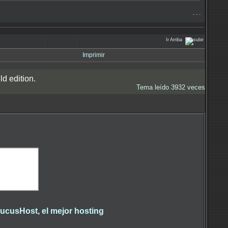
- - -
Ir Arriba
Imprimir
ld edition.
Tema leído 3932 veces