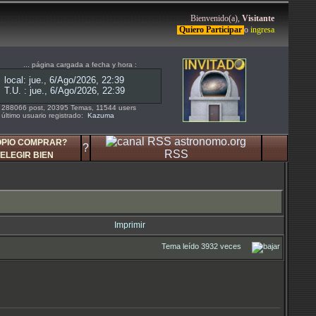
Bienvenido(a),
Visitante
Quiero Participar
o
ingresa
... página cargada a fecha y hora :
288066 post, 20395 Temas, 11544 users
último usuario registrado:
Kazuma
OPIO COMPRAR?
?
RSS
ELEGIR BIEN
Imprimir
Tema leído 3932 veces