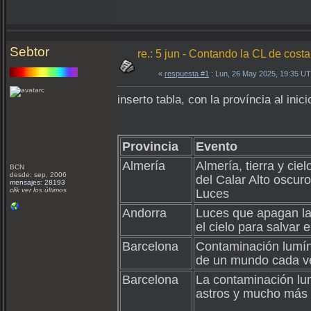
Sebtor
re.: 5 jun - Contando la CL de cost
«
respuesta #1
: Lun, 26 May 2025, 19:35 U
inserto tabla, con la província al inic
Provincia
Evento
Almería
Almería, tierra y cie
BCN
desde: sep, 2006
del Calar Alto oscuro
mensajes: 28193
clik ver los últimos
Luces
Andorra
Luces que apagan la
el cielo para salvar e
Barcelona
Contaminación lumíni
de un mundo cada v
Barcelona
La contaminación lum
astros y mucho más