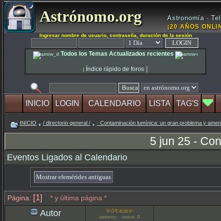
Astrónomo.org
Astronomía · Tel
¡20 AÑOS ONLIN
Ingresar nombre de usuario, contraseña, duración de la sesión
Todos los Temas Actualizados recientes
|
Índice rápido de foros
|
INICIO
LOGIN
CALENDARIO
LISTA
TAG'S
INICIO
/ directorio general /
· Contaminación lumínica: un gran problema y ame
5 jun 25 - Co
Eventos Ligados al Calendario
[1]
Página:
* y última página *
Autor
astrons: votos: 0