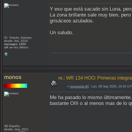
Y eso que está sacado sin Luna, per
La zona brillante sale muy bien, pero
grisáceos azulados.
Un saludo.
31 Oviedo, Asturias
desde: feb, 2018
mensajes: 1350
clik ver los últimos
monos
re.: WR 134 HOO: Primeras integr
«
respuesta #3
: Lun, 08 Sep 2025, 19:42 UT
Me ha pasado lo mismo últimamente. C
bastante OIII o al menos mas de lo 
SE España
desde: may, 2021