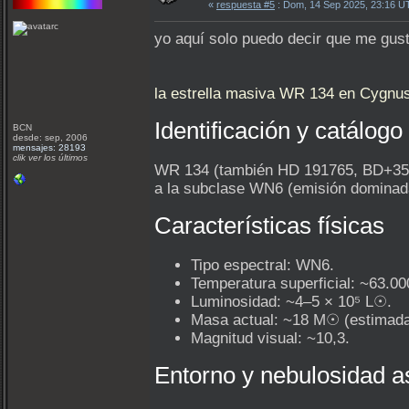
«
respuesta #5
: Dom, 14 Sep 2025, 23:16 U
yo aquí solo puedo decir que me gust
la estrella masiva WR 134 en Cygnus,
Identificación y catálogo
BCN
desde: sep, 2006
mensajes: 28193
clik ver los últimos
WR 134 (también HD 191765, BD+35°40
a la subclase WN6 (emisión dominada 
Características físicas
Tipo espectral: WN6.
Temperatura superficial: ~63.00
Luminosidad: ~4–5 × 10⁵ L☉.
Masa actual: ~18 M☉ (estimada;
Magnitud visual: ~10,3.
Entorno y nebulosidad a