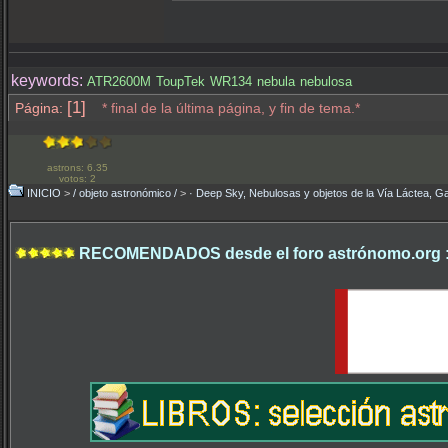
keywords:
ATR2600M
ToupTek
WR134
nebula
nebulosa
[1]
Página:
* final de la última página, y fin de tema.*
astrons: 6.35
votos: 2
INICIO
>
/ objeto astronómico /
>
· Deep Sky, Nebulosas y objetos de la Vía Láctea, Ga
RECOMENDADOS desde el foro astrónomo.org 