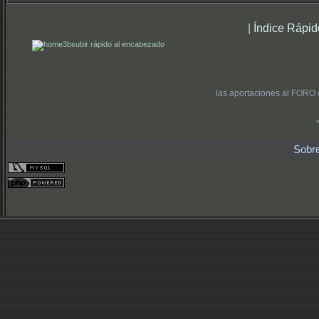
|
Índice Rápid
subir rápido al encabezado
las aportaciones al FORO 
Sobr