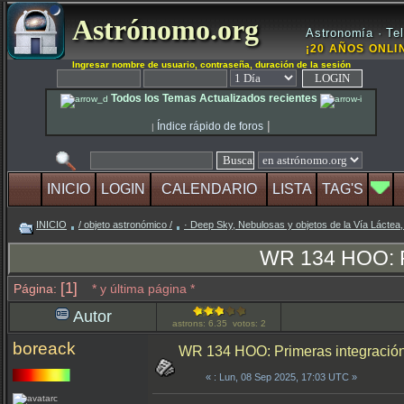
Astrónomo.org
Astronomía · Tel
¡20 AÑOS ONLIN
Ingresar nombre de usuario, contraseña, duración de la sesión
Todos los Temas Actualizados recientes
|
Índice rápido de foros
|
INICIO
LOGIN
CALENDARIO
LISTA
TAG'S
INICIO
/ objeto astronómico /
· Deep Sky, Nebulosas y objetos de la Vía Láctea,
WR 134 HOO: P
[1]
Página:
* y última página *
Autor
astrons: 6.35 votos: 2
boreack
WR 134 HOO: Primeras integració
«
: Lun, 08 Sep 2025, 17:03 UTC »