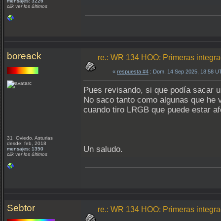
mensajes: 3226
clik ver los últimos
boreack
re.: WR 134 HOO: Primeras integr
«
respuesta #4
: Dom, 14 Sep 2025, 18:58 U
Pues revisando, si que podía sacar u
No saco tanto como algunas que he vi
cuando tiro LRGB que puede estar afe
31 Oviedo, Asturias
desde: feb, 2018
Un saludo.
mensajes: 1350
clik ver los últimos
Sebtor
re.: WR 134 HOO: Primeras integr