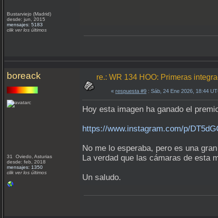
Bustarviejo (Madrid)
desde: jun, 2015
mensajes: 5183
clik ver los últimos
boreack
re.: WR 134 HOO: Primeras integr
«
respuesta #9
: Sáb, 24 Ene 2026, 18:44 U
Hoy esta imagen ha ganado el premio 
https://www.instagram.com/p/DT5d
No me lo esperaba, pero es una gran 
La verdad que las cámaras de esta m
31 Oviedo, Asturias
desde: feb, 2018
mensajes: 1350
clik ver los últimos
Un saludo.