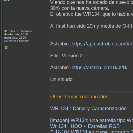
Viendo que nos ha tocado de nuevo ca
30h) con la nueva cámara.
El objetivo fue WR134, que lo había 
Al final han sido 20h y media de O-II
31 Oviedo, Asturias
desde: feb, 2018
mensajes: 1350
clik ver los últimos
Astrobin:
https://app.astrobin.com/i/r
Edit: Versión 2
Astrobin:
https://astrob.in/rh1kiz/B/
Un saludo.
Otros Temas relacionados
WR-134 : Datos y Caracterización
[imagen] WR134: una estrella tipo W
Wr 134 HOO + Estrellas RGB
SH2-104 WR134 en cisne, mosaico 2 