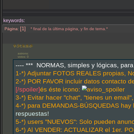
keywords:
[1]
Página:
* final de la última página, y fin de tema.*
astrons:
votos: 0
---- *** NORMAS, simples y lógicas, par
1-*) Adjuntar FOTOS REALES propias, N
2-*) POR FAVOR incluir datos contacto d
[/spoiler]
és éste icono:
3-*) Evitar hacer "chat", "tienes un email
4-*) para DEMANDAS-BÚSQUEDAS hay hi
respuestas!
5-*) users "NUEVOS": Solo pueden anunci
6-*) Al VENDER: ACTUALIZAR el 1er. POS