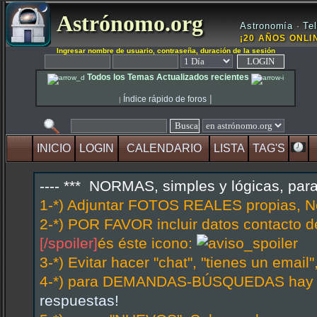
Astrónomo.org
Astronomía · Tel
¡20 AÑOS ONLIN
Ingresar nombre de usuario, contraseña, duración de la sesión
Todos los Temas Actualizados recientes
|
Índice rápido de foros
|
INICIO
LOGIN
CALENDARIO
LISTA
TAG'S
---- *** NORMAS, simples y lógicas, par
1-*) Adjuntar FOTOS REALES propias, N
2-*) POR FAVOR incluir datos contacto d
[/spoiler]
és éste icono:
3-*) Evitar hacer "chat", "tienes un emai
4-*) para DEMANDAS-BÚSQUEDAS hay hi
respuestas!