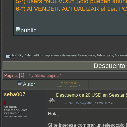
5-*) users "NUEVOS": Solo pueden anunci
6-*) Al VENDER: ACTUALIZAR el 1er. PO
INICIO
/ Mercadillo: compra-venta de material Astronómico, Telescopios, Accesorio
Descuento 
[1]
Página:
* y última página *
Autor
astrons: votos: 0
seba007
Descuento de 20 USD en Seestar 
«
: Sáb, 27 Sep 2025, 14:26 UTC »
Argentina
desde: ene, 2025
Hola,
mensajes: 13
clik ver los últimos
Si te interesa comprar un telescopio