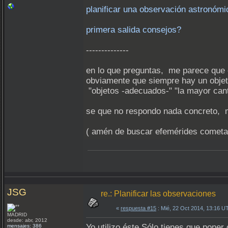
planificar una observación astronóm
primera salida consejos?
--------------
en lo que preguntas, me parece que el
obviamente que siempre hay un objeti
"objetos -adecuados-" "la mayor cant
se que no respondo nada concreto, 
( amén de buscar efemérides cometar
JSG
re.: Planificar las observaciones
«
respuesta #15
: Mié, 22 Oct 2014, 13:16 U
MADRID
desde: abr, 2012
Yo utilizo éste.Sólo tienes que poner
mensajes: 386