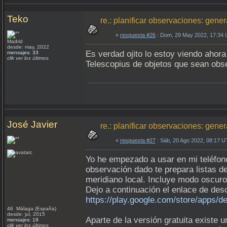
Teko
re.: planificar observaciones: gene
«
respuesta #26
: Dom, 29 May 2022, 17:34
Madrid
desde: may, 2022
Es verdad ojito lo estoy viendo ahor
mensajes: 33
clik ver los últimos
Telescopius de objetos que sean obs
José Javier
re.: planificar observaciones: gene
«
respuesta #27
: Sáb, 20 Ago 2022, 08:17 
Yo he empezado a usar en mi teléfono
observación dado te prepara listas d
meridiano local. Incluye modo oscuro
Dejo a continuación el enlace de des
https://play.google.com/store/apps/
46 Málaga (España)
desde: jul, 2015
Aparte de la versión gratuita existe
mensajes: 19
clik ver los últimos