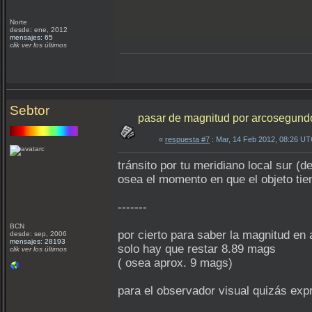
Norte
desde: ene, 2012
mensajes: 65
clik ver los últimos
Sebtor
pasar de magnitud por arcosegundo
«
respuesta #7
: Mar, 14 Feb 2012, 08:26 UT
tránsito por tu meridiano local sur (d
osea el momento en que el objeto tie
-------
BCN
por cierto para saber la magnitud e
desde: sep, 2006
mensajes: 28193
solo hay que restar 8.89 mags
clik ver los últimos
( osea aprox. 9 mags)
para el observador visual quizás exp