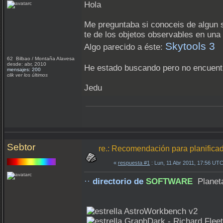
Hola
Me preguntaba si conoceis de algun s
te de los objetos observables en una 
Skytools 3
Algo parecido a éste:
62 Bilbao / Montaña Alavesa
desde: abr, 2010
He estado buscando pero no encuentr
mensajes: 200
clik ver los últimos
Jedu
Sebtor
re.: Recomendación para planifica
«
respuesta #1
: Lun, 11 Abr 2011, 17:56 UTC
··
directorio de
SOFTWARE
Planeta
AstroWorkbench v2
GraphDark - Richard Fleet