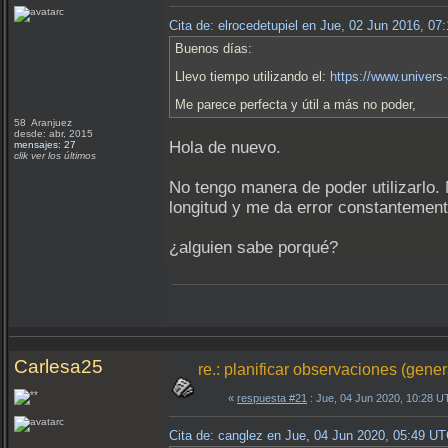
Cita de: elrocedetupiel en Jue, 02 Jun 2016, 0
Buenos días:
Llevo tiempo utilizando el:
https://www.univers
Me parece perfecta y útil a más no poder,
58 Aranjuez
desde: abr, 2015
Hola de nuevo.
mensajes: 27
clik ver los últimos
No tengo manera de poder utilizarlo. 
longitud y me da error constantement
¿alguien sabe porqué?
Carlesa25
re.: planificar observaciones (gene
«
respuesta #21
: Jue, 04 Jun 2020, 10:28 U
Cita de: canglez en Jue, 04 Jun 2020, 05:49 U