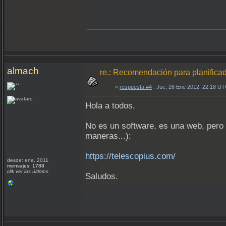
almach
re.: Recomendación para planifica
«
respuesta #4
: Jue, 26 Ene 2012, 22:18 UT
Hola a todos,
No es un software, es una web, pero c
maneras...):
https://telescopius.com/
desde: ene, 2011
mensajes: 1788
clik ver los últimos
Saludos.