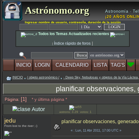
Astrónomo.org
Astronomía · Tel
¡20 AÑOS ONLIN
Ingresar nombre de usuario, contraseña, duración de la sesión
Todos los Temas Actualizados recientes
|
Índice rápido de foros
|
INICIO
LOGIN
CALENDARIO
LISTA
TAG'S
INICIO
/ objeto astronómico /
· Deep Sky, Nebulosas y objetos de la Vía Láctea,
planificar observaciones,
[1]
Página:
* y última página *
Autor
astrons: 3.29 votos: 1
jedu
planificar observaciones, generado
From lost to the river ;-)
«
: Lun, 11 Abr 2011, 17:00 UTC »