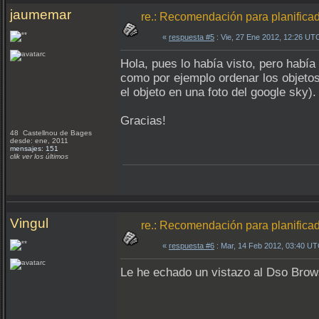
jaumemar
re.: Recomendación para planifica
«
respuesta #5
: Vie, 27 Ene 2012, 12:26 UT
Hola, pues lo había visto, pero había
como por ejemplo ordenar los objetos
el objeto en una foto del google sky)
Gracias!
48 Castellnou de Bages
desde: ene, 2011
mensajes: 151
clik ver los últimos
Vingul
re.: Recomendación para planifica
«
respuesta #6
: Mar, 14 Feb 2012, 03:40 UT
Le he echado un vistazo al Dso Browse