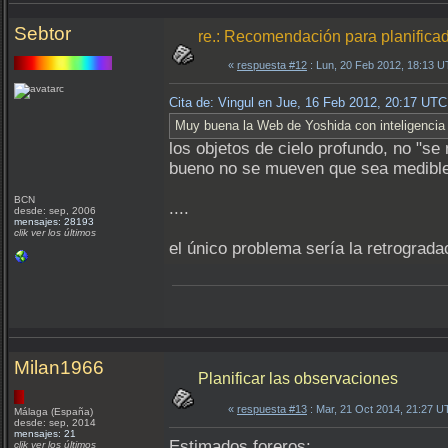
Sebtor
re.: Recomendación para planifica
«
respuesta #12
: Lun, 20 Feb 2012, 18:13 
Cita de: Vingul en Jue, 16 Feb 2012, 20:17 UTC
Muy buena la Web de Yoshida con inteligencia a
los objetos de cielo profundo, no "s
bueno no se mueven que sea medible
BCN
....
desde: sep, 2006
mensajes: 28193
clik ver los últimos
el único problema sería la retrograda
Milan1966
Planificar las observaciones
«
respuesta #13
: Mar, 21 Oct 2014, 21:27 U
Málaga (España)
desde: sep, 2014
mensajes: 21
Estimados foreros:
clik ver los últimos