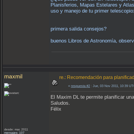
Planisferios, Mapas Estelares y Atla
uso y manejo de tu primer telescopio
primera salida consejos?
buenos Libros de Astronomía, observ
maxmil
re.: Recomendación para planifica
«
respuesta #2
: Jue, 03 Nov 2011, 10:39 UT
El Maxim DL te permite planificar una
Saludos.
Félix
desde: mar, 2011
mensajes: 107