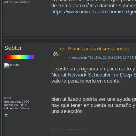
clik ver los últimos
de forma automática dandote suficien
https://www.univers-astronomie.fr/ge
Sebtor
re.: Planificar las observaciones
«
respuesta #16
: Mié, 22 Oct 2014, 13:43 U
existe un programa un poco rarito y o
Neural Network Scheduler for Deep 
vale la pena tenerlo en cuenta
bien utilizado podría ser una ayuda 
BCN
desde: sep, 2006
hay que tener en cuenta su tamaño y b
mensajes: 28193
clik ver los últimos
una selección
-------------------