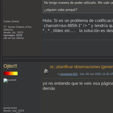
No tengo manera de poder utilizarlo. Me sale un
¿alguien sabe porqué?
Hola: Si es un problema de codificac
Carles Zerbst
charset=iso-8859-1" /> " y tendría q
77 Santa Cristina d´Aro
(Girona)
º , ª , tildes etc.... la solución es d
desde: dic, 2015
mensajes: 2026
clik ver los últimos
Ojito!!!
re.: planificar observaciones (gene
«
respuesta #22
: Jue, 04 Jun 2020, 11:40 U
yo no entiendo que le veis esa págin
demás
pontevedra
desde: sep, 2015