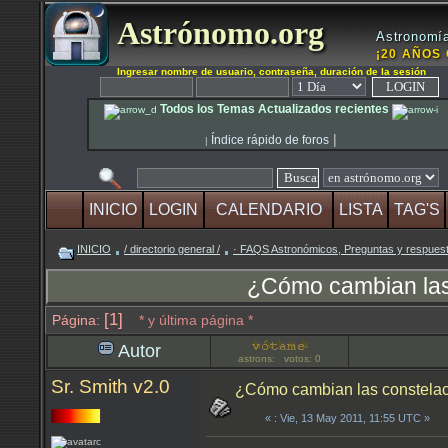
Astrónomo.org
Astronomía
¡20 AÑOS 
Ingresar nombre de usuario, contraseña, duración de la sesión
Todos los Temas Actualizados recientes
|
Índice rápido de foros
|
INICIO
LOGIN
CALENDARIO
LISTA
TAG'S
INICIO
/ directorio general /
· FAQS Astronómicos, Preguntas y respu
¿Cómo cambian las 
[1]
Página:
* y última página *
Autor
astrons: votos: 0
Sr. Smith v2.0
¿Cómo cambian las constelac
«
: Vie, 13 May 2011, 11:55 UTC »