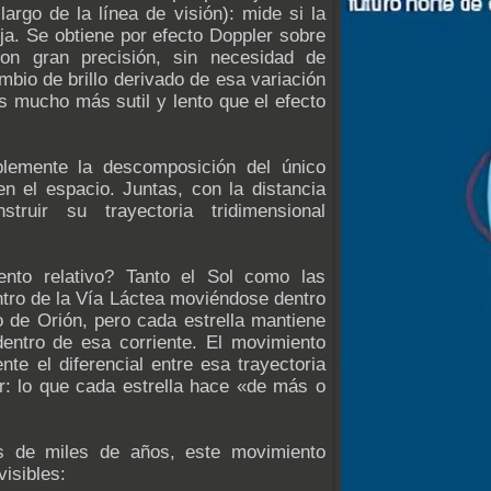
largo de la línea de visión): mide si la
eja. Se obtiene por efecto Doppler sobre
con gran precisión, sin necesidad de
mbio de brillo derivado de esa variación
es mucho más sutil y lento que el efecto
emente la descomposición del único
en el espacio. Juntas, con la distancia
struir su trayectoria tridimensional
nto relativo? Tanto el Sol como las
entro de la Vía Láctea moviéndose dentro
o de Orión, pero cada estrella mantiene
entro de esa corriente. El movimiento
te el diferencial entre esa trayectoria
ar: lo que cada estrella hace «de más o
s de miles de años, este movimiento
visibles: