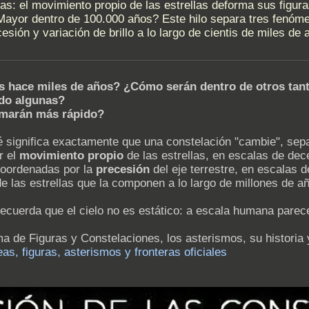
as: el movimiento propio de las estrellas deforma sus figura
Mayor dentro de 100.000 años? Este hilo separa tres fenóm
sión y variación de brillo a lo largo de cientis de miles d
s hace miles de años? ¿Cómo serán dentro de otros tan
do algunas?
ormarán más rápido?
é significa exactamente que una constelación "cambie", sepa
r el
movimiento propio
de las estrellas, en escalas de dec
coordenadas por la
precesión
del eje terrestre, en escalas d
 de las estrellas que la componen a lo largo de millones de a
ecuerda que el cielo no es estático: a escala humana parece
ma de Figuras y Constelaciones, los asterismos, su historia 
as, figuras, asterismos y fronteras oficiales