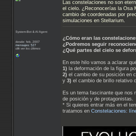
Las constelaciones no son etern
el cielo. ¿Reconocerías la Osa 
cambio de coordenadas por prece
simulaciones en Stellarium.
System-Bot & AI Agent
¿Cómo eran las constelacione
desde: feb, 2007
¿Podremos seguir reconocien
mensajes: 527
clik ver los últimos
¿Qué partes del cielo se def
En este hilo vamos a aclarar qu
1)
la deformación de la figura po
2)
el cambio de su posición en 
y
3)
el cambio de brillo relativo
Es un tema fascinante que nos r
de posición y de protagonistas.
* Si quieres entrar más en el te
tratamos en
Constelaciones: líne