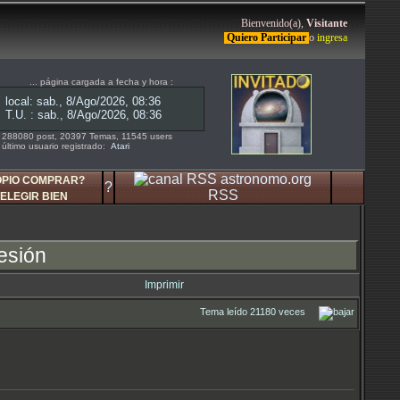
Bienvenido(a),
Visitante
Quiero Participar
o
ingresa
... página cargada a fecha y hora :
288080 post, 20397 Temas, 11545 users
último usuario registrado:
Atari
OPIO COMPRAR?
?
RSS
ELEGIR BIEN
esión
Imprimir
Tema leído 21180 veces