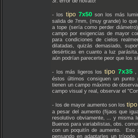
3r. error de novato!
tipo
7x50
- los
son los más lumin
salida de 7mm, (muy grande) lo qu
a tope (sería como perder diámetro
campo por exigencias de mayor cor
para condiciones de cielos realme
dilatadas, quizás demasiado, supo
desérticas en cuanto a luz parásita
aún podrían parecerte peor que los si
tipo
7x35
- los más ligeros los
, 
éstos últimos consiguen un punto
tienen un campo máximo de observa
campo visual y real, observar el "Com
tip
- los de mayor aumento son los
a pesar del aumento (fijaos que igu
resolutivo obviamente, ... y misma
Buenos para variabilistas, obs. comet
con un poquitín de aumento. Eso si
pensando en adaptarles un trípode,