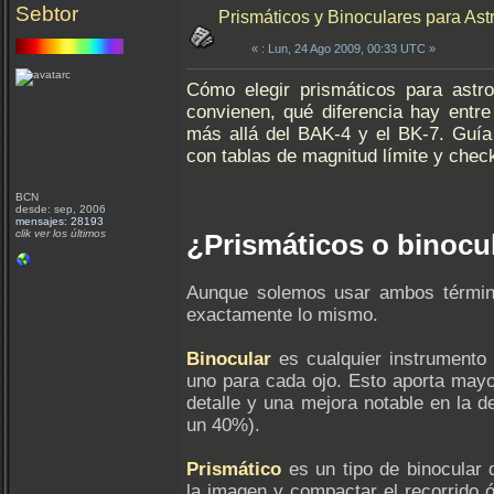
Sebtor
Prismáticos y Binoculares para As
«
: Lun, 24 Ago 2009, 00:33 UTC »
Cómo elegir prismáticos para astr
convienen, qué diferencia hay entr
más allá del BAK-4 y el BK-7. Guía 
con tablas de magnitud límite y che
BCN
desde: sep, 2006
mensajes: 28193
clik ver los últimos
¿Prismáticos o binocu
Aunque solemos usar ambos término
exactamente lo mismo.
Binocular
es cualquier instrumento 
uno para cada ojo. Esto aporta may
detalle y una mejora notable en la d
un 40%).
Prismático
es un tipo de binocular 
la imagen y compactar el recorrido ó