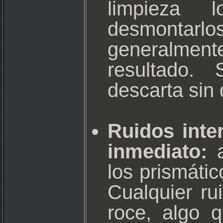
limpieza 
desmontarlo
generalme
resultado.
descarta sin 
Ruidos inte
inmediato:
a
los prismátic
Cualquier ru
roce, algo