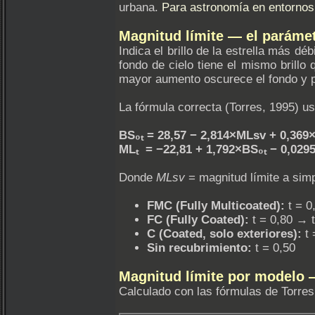
urbana.
Para astronomía en entornos
Magnitud límite — el paráme
Indica el brillo de la estrella más d
fondo de cielo tiene el mismo brillo 
mayor aumento oscurece el fondo y pe
La fórmula correcta (Torres, 1995) u
BS₀ₜ = 28,57 − 2,814×MLsv + 0,369
MLₜ = −22,81 + 1,792×BS₀ₜ − 0,029
Donde
MLsv
= magnitud límite a simp
FMC (Fully Multicoated):
t = 0
FC (Fully Coated):
t = 0,80 → 
C (Coated, solo exteriores):
t 
Sin recubrimiento:
t = 0,50
Magnitud límite por modelo
Calculado con las fórmulas de Torres