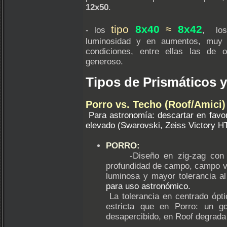
12x50
.
tipo
8x40
≈
8x42
- los
, los
luminosidad y en aumentos, muy 
condiciones, entre ellas las de
generoso.
Tipos de Prismáticos 
Porro vs. Techo (Roof/Amici)
Para astronomía: descartar en favo
elevado (Swarovski, Zeiss Victory HT
PORRO:
-Diseño en zig-zag con do
profundidad de campo, campo vi
luminosa y mayor tolerancia a
para uso astronómico.
La tolerancia en centrado ópt
estricta que en Porro: un 
desapercibido, en Roof degrada 