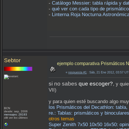
-
Catálogo Messier: tabla rápida y dat
-
qué ver con cada tipo de prismáti
-
Linterna Roja Nocturna Astronómica
Sebtor
ejemplo comparativa Prismáticos N
«
respuesta #1
: Sáb, 21 Ene 2012, 03:57 U
si no sabes
que escoger?
, y qui
VII)
y para quien esté buscando algo mu
los Prismáticos del Decathlon: tabla,
BCN
desde: sep, 2006
re.: Tablas: prismáticos y binoculare
mensajes: 28193
clik ver los últimos
otros temas
Super Zenith 7x50 10x50 16x50: opini