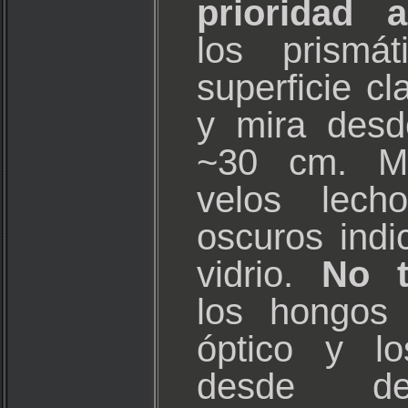
prioridad a
los prismá
superficie cl
y mira desd
~30 cm. Ma
velos lech
oscuros ind
vidrio.
No t
los hongos 
óptico y lo
desde de