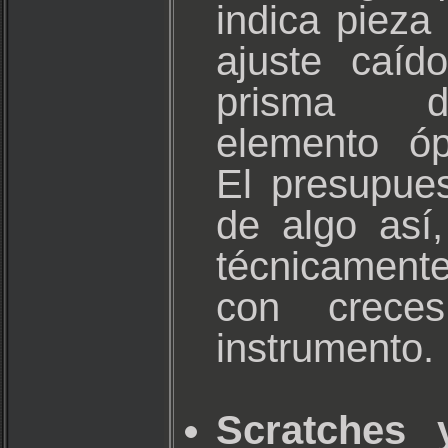
indica pieza 
ajuste caíd
prisma d
elemento óp
El presupue
de algo así
técnicament
con crece
instrumento.
Scratches 