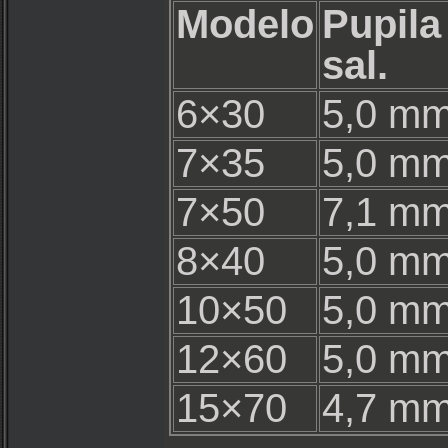
Modelo
Pupila
sal.
6×30
5,0 m
7×35
5,0 m
7×50
7,1 m
8×40
5,0 m
10×50
5,0 m
12×60
5,0 m
15×70
4,7 m