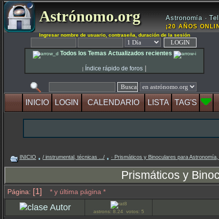
Astrónomo.org
Astronomía · Tel
¡20 AÑOS ONLIN
Ingresar nombre de usuario, contraseña, duración de la sesión
Todos los Temas Actualizados recientes
|
Índice rápido de foros
|
INICIO
LOGIN
CALENDARIO
LISTA
TAG'S
INICIO
/ instrumental, técnicas .../
· Prismáticos y Binoculares para Astronomía,
Prismáticos y Bino
[1]
Página:
* y última página *
Autor
astrons: 8.24 votos: 5