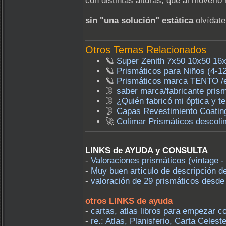
con distintas alturas, que al moverlo
sin "una solución" estática
olvídate
Otros Temas Relacionados
🪐
Super Zenith 7x50 10x50 16x5
🪐
Prismáticos para Niños (4-12
🪐
Prismáticos marca TENTO /e
🌛
saber marca/fabricante prism
🌛
¿Quién fabricó mi óptica y t
🌛
Capas Revestimiento Coating
🚀
Colimar Prismáticos descolim
LINKS de AYUDA y CONSULTA
-
Valoraciones prismáticos (vintage -
-
Muy buen artículo de descripción de
-
valoración de 29 prismáticos des
otros LINKS de ayuda
-
cartas, atlas libros para empezar 
-
re.: Atlas, Planisferio, Carta Celeste