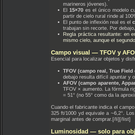
marineros jóvenes).
El
15×70
es el único modelo cu
partir de cielo rural rinde al 100
El punto de inflexión real es el
c
trabajan sin recorte. Por debajo
Regla práctica resultante: en 
mismo cielo, aunque el segundo
Campo visual — TFOV y AF
Esencial para localizar objetos y dis
TFOV (campo real, True Field 
debajo resulta difícil apuntar y
AFOV (campo aparente, Appare
TFOV × aumento. La fórmula ri
= 51° (no 55° como da la aproxi
Cuando el fabricante indica el campo
325 ft/1000 yd equivale a ~6,2°. Lo
marginal antes de comprar.[/li][/list]
Luminosidad — solo para ob