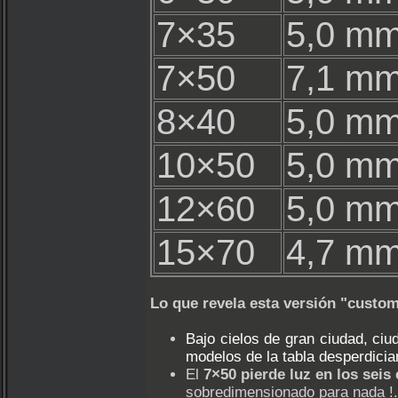
7×35
5,0 m
7×50
7,1 m
8×40
5,0 m
10×50
5,0 m
12×60
5,0 m
15×70
4,7 m
Lo que revela esta versión "custo
Bajo cielos de gran ciudad, c
modelos de la tabla desperdicia
El
7×50 pierde luz en los seis
sobredimensionado para nada !. 