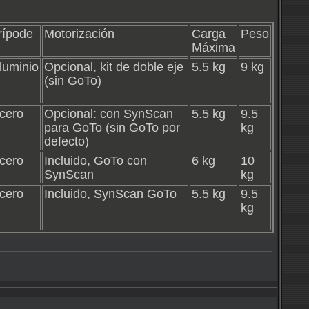
rípode
Motorización
Carga
Peso
Máxima
luminio
Opcional, kit de doble eje
5.5 kg
9 kg
(sin GoTo)
cero
Opcional: con SynScan
5.5 kg
9.5
para GoTo (sin GoTo por
kg
defecto)
cero
Incluido, GoTo con
6 kg
10
SynScan
kg
cero
Incluido, SynScan GoTo
5.5 kg
9.5
kg
- - -