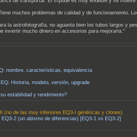
ifícil de transportar. El trípode es muy endeble y se mueve
. Tiene muchos problemas de calidad y de funcionamiento. L
ara la astrofotografía, no aguanta bien los tubos largos y 
 invertir mucho dinero en accesorios para mejorarla."
Q: nombre, características, equivalencia
EQ: Historia, modelo, versión, upgrade
u estabilidad y rendimiento?
I (no de las muy inferiores EQ3-I genéricas y clones)
 EQ3-2 (un abismo de diferencias) [EQ3-1 vs EQ3-2]