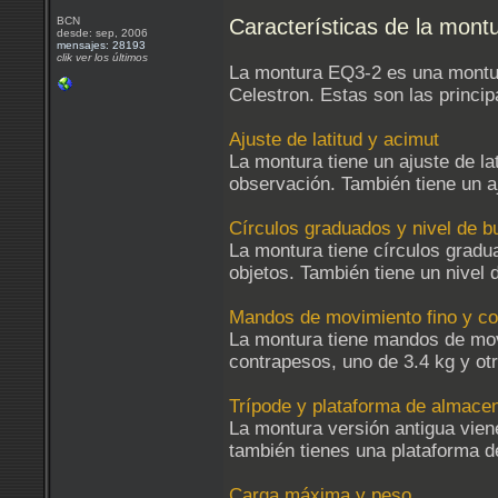
BCN
Características de la mon
desde: sep, 2006
mensajes: 28193
clik ver los últimos
La montura EQ3-2 es una montur
Celestron. Estas son las princip
Ajuste de latitud y acimut
La montura tiene un ajuste de lat
observación. También tiene un aj
Círculos graduados y nivel de b
La montura tiene círculos gradua
objetos. También tiene un nivel 
Mandos de movimiento fino y c
La montura tiene mandos de movi
contrapesos, uno de 3.4 kg y otr
Trípode y plataforma de almace
La montura versión antigua vien
también tienes una plataforma d
Carga máxima y peso