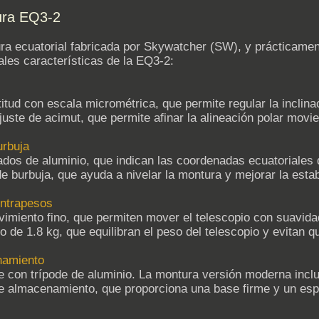
tura EQ3-2
a ecuatorial fabricada por Skywatcher (SW), y prácticamen
ales características de la EQ3-2:
itud con escala micrométrica, que permite regular la inclinac
uste de acimut, que permite afinar la alineación polar movi
urbuja
dos de aluminio, que indican las coordenadas ecuatoriales del
de burbuja, que ayuda a nivelar la montura y mejorar la estab
ontrapesos
miento fino, que permiten mover el telescopio con suavida
o de 1.8 kg, que equilibran el peso del telescopio y evitan 
namiento
e con trípode de aluminio. La montura versión moderna inclu
e almacenamiento, que proporciona una base firme y un esp