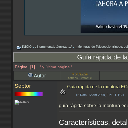
INICIO
/ instrumental, técnicas .../
· Monturas de Telescopio, trípode, 
Guía rápida de l
[1]
Página:
* y última página *
Autor
astrons: votos: 0
Sebtor
Guía rápida de la montura EQ
«
: Dom, 12 Abr 2009, 21:12 UTC »
guía rápida sobre la montura ec
Características, det