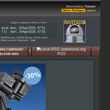
Bienvenido(a),
Visitante
Quiero Participar
o
ingresa
... página cargada a fecha y hora :
288088 post, 20398 Temas, 11545 users
último usuario registrado:
Atari
OPIO COMPRAR?
?
RSS
ELEGIR BIEN