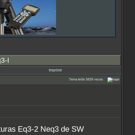
3-I
Imprimir
Tema leído 5839 veces
onturas Eq3-2 Neq3 de SW