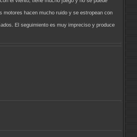
 con el viento, tiene mucho juego y no se puede
os motores hacen mucho ruido y se estropean con
pesados. El seguimiento es muy impreciso y produce