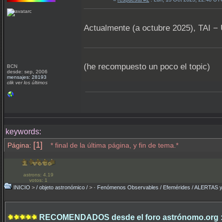
Actualmente (a octubre 2025), TAI − 
(he recompuesto un poco el topic)
BCN
desde: sep, 2006
mensajes: 28193
clik ver los últimos
keywords:
[1]
Página:
* final de la última página, y fin de tema.*
astrons: 4.19
votos: 1
INICIO
>
/ objeto astronómico /
>
· Fenómenos Observables / Efemérides / ALERTA
RECOMENDADOS desde el foro astrónomo.org 