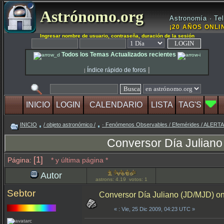
Astrónomo.org
Astronomía · Tel
¡20 AÑOS ONLIN
Ingresar nombre de usuario, contraseña, duración de la sesión
Todos los Temas Actualizados recientes
|
Índice rápido de foros
|
INICIO
LOGIN
CALENDARIO
LISTA
TAG'S
INICIO
/ objeto astronómico /
· Fenómenos Observables / Efemérides / ALER
Conversor Día Juliano
[1]
Página:
* y última página *
Autor
astrons: 4.19 votos: 1
Sebtor
Conversor Día Juliano (JD/MJD) on
«
: Vie, 25 Dic 2009, 04:23 UTC »