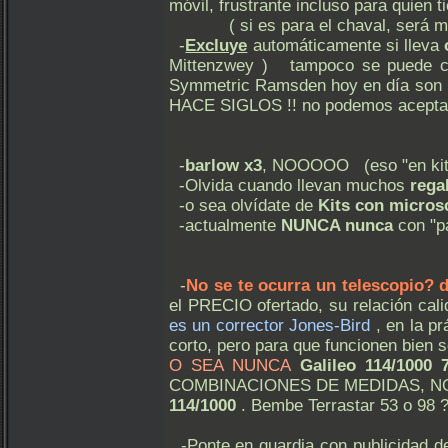
móvil, frustrante incluso para quien t
( si es para el chaval, será mej
-
Excluye
automáticamente si lleva
Mittenzwey ) tampoco se puede 
Symmetric Ramsden hoy en día s
HACE SIGLOS !! no podemos aceptar
-
barlow x3
, NOOOOO (eso "en kits i
-Olvida cuando llevan muchos
rega
-o sea olvídate de
Kits con micros
-actualmente
NUNCA nunca
con "p
-
No se te ocurra un telescopio? 
el PRECIO ofertado, su relación ca
es un corrector Jones-Bird
, en la p
corto, pero para que funcionen bien 
O SEA NUNCA
Galileo 114/1000 
COMBINACIONES DE MEDIDAS, N
114/1000
. Bembe Terrastar 53 o 98 ?
-Ponte en guardia con publicidad 