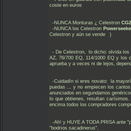
coste en euros
-NUNCA Monturas ¿ Celestron
CG
-NUNCA los Celestron
Powerseeke
Celestron y aún se vende )
- De Celestron, lo dicho: olvida los
AZ, 76/700 EQ, 114/1000 EQ y los 
aprueba y a veces ni de lejos, dependi
-Cuidadín si eres novato: la mayorí
puedas ... y no empiecen los canto
anunciados en segundamos genéricos:
lo que obtienes, resultan carísimos
encima todos los compradores compu
-Ah! y HUYE A TODA PRISA ante "pa
"bodrios sacadinerus".