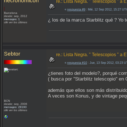
necronomicon
re.: Lista Negra. " Telescopios " 
«
respuesta #9
: Mié, 12 Sep 2012, 15:27 UT
Barcelona
desde: sep, 2012
¿ los de la marca Starblitz qué ? Yo te
mensajes: 1
clik ver los últimos
Sebtor
re.: Lista Negra. " Telescopios " 
«
respuesta #10
: Jue, 13 Sep 2012, 03:23 
¿tienes foto del modelo?, porqué come
( busca por "Starblitz telescopio" en
además que ellos son más distribuido
A veces son Konus, y de vintage peq
BCN
desde: sep, 2006
mensajes: 28193
clik ver los últimos