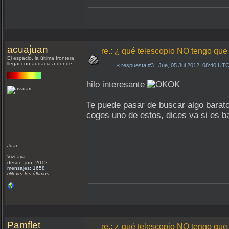
acuajuan
re.: ¿ qué telescopio NO tengo que
El espacio, la última frontera,
llegar con audacia a donde
«
respuesta #3
: Jue, 05 Jul 2012, 08:40 UTC
hilo interesante
Te puede pasar de buscar algo barato
coges uno de estos, dices va si es ba
Juan
Vizcaya
desde: jun, 2012
mensajes: 1658
clik ver los últimos
Pamflet
re.: ¿ qué telescopio NO tengo que