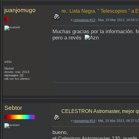
juanjomugo
re.: Lista Negra. " Telescopios " 
«
respuesta #13
: Mar, 19 Mar 2013, 16:56 
Muchas gracias por la información. 
pero a revés
adda
Madrid
desde: mar, 2013
mensajes: 32
clik ver los últimos
Sebtor
CELESTRON Astromaster, mejor que
«
respuesta #14
: Mié, 20 Mar 2013, 08:37 U
bueno,
el Celestron Astromaster 130, puede 