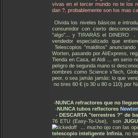
vivas en el tercer mundo no te los
dan ?, probablemente son los mas ca
Olvida los niveles básicos e intro
consumidor con cierto desconocim
"algo"... y TIRARÁS el DINERO 
vendedor especializado que entien
Telescopios "malditos" anunciando 
Worten, pasando por AliExpress, re
Tienda en Casa, el Aldi ... en serio 
peligro de segunda mano si descono
nombres como Science vTech, Global
peor, o sea jamás jamás: lo que ve
no tires 60 € (o 30 u 80 o 110) por
-
NUNCA refractores que no llegue
-
NUNCA tubos reflectores
Newton
-
DESCARTA "terrestres ?" de b
76 ETU (Easy-To-Use), son
JUGU
... mucho ojo con las op
telescopio inteligente Infinia
, no t