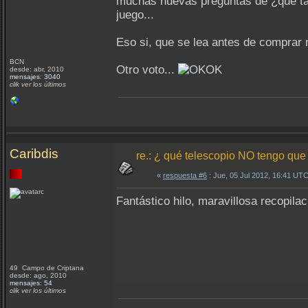
muchas nuevas preguntas de ¿que tal 
juego...
Eso si, que se lea antes de comprar
BCN
Otro voto...
desde: abr, 2010
mensajes: 3040
clik ver los últimos
Caribdis
re.: ¿ qué telescopio NO tengo que
«
respuesta #6
: Jue, 05 Jul 2012, 16:41 UTC
Fantástico hilo, maravillosa recopilac
49 Campo de Criptana
desde: ago, 2010
mensajes: 54
clik ver los últimos