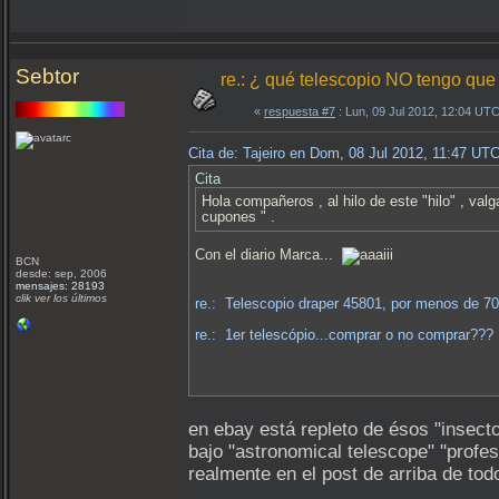
Sebtor
re.: ¿ qué telescopio NO tengo que
«
respuesta #7
: Lun, 09 Jul 2012, 12:04 UTC
Cita de: Tajeiro en Dom, 08 Jul 2012, 11:47 UT
Cita
Hola compañeros , al hilo de este "hilo" , val
cupones " .
Con el diario Marca...
BCN
desde: sep, 2006
mensajes: 28193
clik ver los últimos
re.: Telescopio draper 45801, por menos de 70
re.: 1er telescópio...comprar o no comprar???
en ebay está repleto de ésos "insect
bajo "astronomical telescope" "profes
realmente en el post de arriba de tod