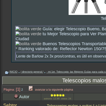
Te
Guía: elegir Telescopio Bueno, B
tu Mejor Telescopio para Ver Plan
Ciudad
Buenos Telescopios Transportable
*
Ranking valorado de: Reflector Newton 150/750
Lente de Barlow 2x 3x pros/contras, es útil en observ
INICIO
/ directorio general /
· mi 1er. Telescopio: las Mejores Guías para cada c
Telescopios malos
[1]
Página:
2
avanzar a la siguiente página
Autor
astrons: 12.86 votos: 24
Sebtor
Telescopios malos a evitar: La Lis