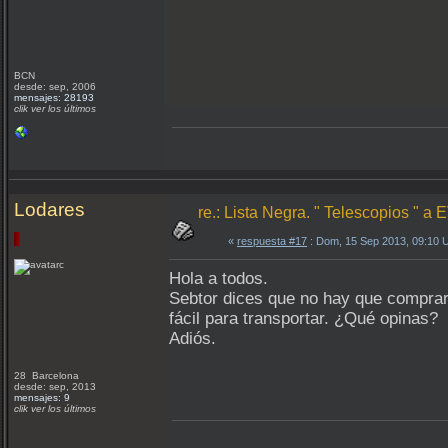
BCN
desde: sep, 2006
mensajes: 28193
clik ver los últimos
Lodares
re.: Lista Negra. " Telescopios " 
«
respuesta #17
: Dom, 15 Sep 2013, 09:10 
Hola a todos.
Sebtor dices que no hay que comprar
fácil para transportar. ¿Qué opinas?
Adiós.
28 Barcelona
desde: sep, 2013
mensajes: 9
clik ver los últimos