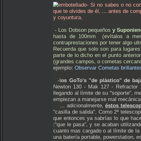
- Si no sabes o no co
que te olvides de él, ... antes de c
y coyuntura.
- Los Dobson pequeños
y Suponien
hasta de 100mm (evítalos a me
contraprestaciones por tener algo ultr
Recuerda que solo son para lugares 
parte de lo dicho en el punto anterio
(grandes campos, o cometas cerc
ejemplo:
Observar Cometas brillante
-l
os GoTo's "de plástico" de ba
Newton 130 - Mak 127 - Refractor 
llegando al límite de su "soporte", 
empiezan a manejarse mal mecánicam
... adicionalmente,
éstos telesco
"casilla de salida". Como 2ª telesco
que entonces ya sabrías lo que hace
:"que le pasa", y se acaban utiliz
cuanto mas cargado o al límite de l
una batería portable, powerstation, e