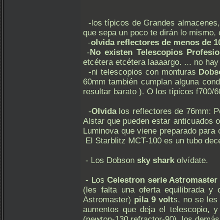
-los típicos de Grandes almacenes
que sepa un poco te dirán lo mismo, o
-
olvida reflectores de menos de
-
No existen Telescopios Profesio
etcétera etcétera laaaargo. ... no ha
-ni telescopios con monturas
Dobso
60mm también cumplan alguna condic
resultar barato ). O los típicos f700
-
Olvida
los reflectores de 76mm: Pe
Alstar que pueden estar anticuados o
Luminova que viene preparado para o
El Starblitz MCT-100 es un tubo de
- Los Dobson
sky shark
olvídate.
- Los
Celestron serie Astromaster
(les falta una oferta equilibrada 
Astromaster)
pila 9 volt
s, no se le
aumentos que deja el telescopio, y
(newton-130 refractor-90), los demás