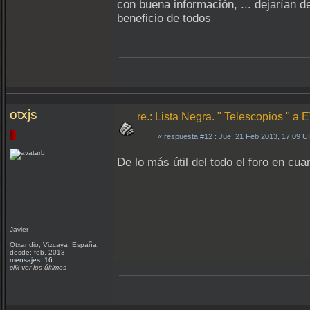
con buena información, ... dejarían d
beneficio de todos
otxjs
re.: Lista Negra. " Telescopios " 
«
respuesta #12
: Jue, 21 Feb 2013, 17:09 
De lo más útil del todo el foro en cu
Javier
Otxandio, Vizcaya, España.
desde: feb, 2013
mensajes: 16
clik ver los últimos