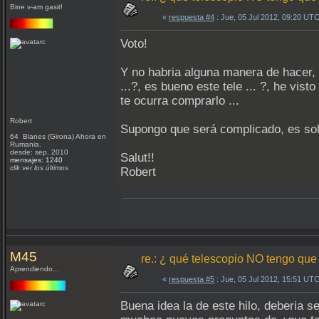
Bine v-am gasit!
«
respuesta #4
: Jue, 05 Jul 2012, 09:20 UTC
Voto!
Y no habria alguna manera de hacer, p
...?, es bueno este tele ... ?, he vist
te ocurra comprarlo ...
Robert
Supongo que será complicado, es sol
64 Blanes (Girona) Ahora en
Rumania.
desde: sep, 2010
Salut!!
mensajes: 1240
clik ver los últimos
Robert
M45
re.: ¿ qué telescopio NO tengo que
Aprendiendo...
«
respuesta #5
: Jue, 05 Jul 2012, 15:51 UTC
Buena idea la de este hilo, deberia s