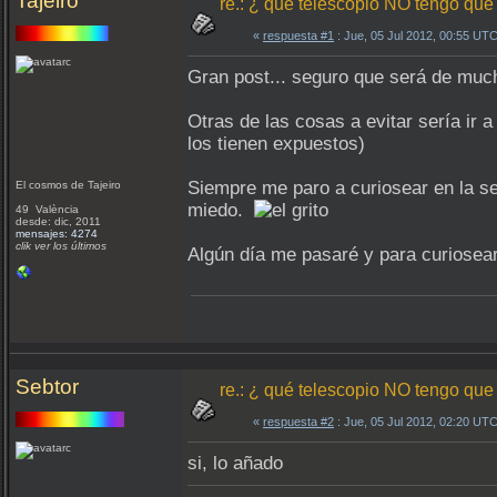
Tajeiro
re.: ¿ qué telescopio NO tengo que
«
respuesta #1
: Jue, 05 Jul 2012, 00:55 UTC
Gran post... seguro que será de muc
Otras de las cosas a evitar sería ir
los tienen expuestos)
Siempre me paro a curiosear en la se
El cosmos de Tajeiro
miedo.
49 València
desde: dic, 2011
mensajes: 4274
clik ver los últimos
Algún día me pasaré y para curiosear
Sebtor
re.: ¿ qué telescopio NO tengo que
«
respuesta #2
: Jue, 05 Jul 2012, 02:20 UTC
si, lo añado