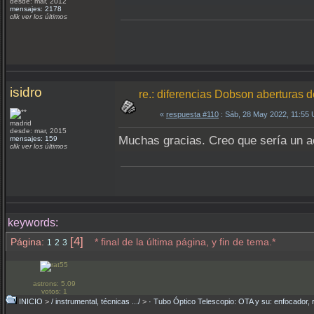
desde: mar, 2012
mensajes: 2178
clik ver los últimos
isidro
re.: diferencias Dobson aberturas 
«
respuesta #110
: Sáb, 28 May 2022, 11:55
madrid
desde: mar, 2015
Muchas gracias. Creo que sería un a
mensajes: 159
clik ver los últimos
keywords:
[4]
Página:
* final de la última página, y fin de tema.*
1
2
3
astrons: 5.09
votos: 1
INICIO
>
/ instrumental, técnicas .../
>
· Tubo Óptico Telescopio: OTA y su: enfocador, 