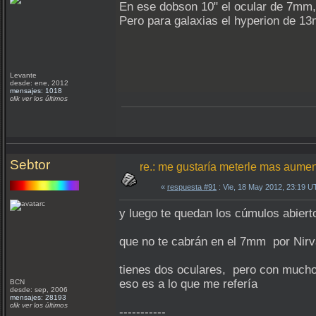
En ese dobson 10" el ocular de 7mm,
Pero para galaxias el hyperion de 
Levante
desde: ene, 2012
mensajes: 1018
clik ver los últimos
Sebtor
re.: me gustaría meterle mas aume
«
respuesta #91
: Vie, 18 May 2012, 23:19 U
y luego te quedan los cúmulos abier
que no te cabrán en el 7mm por Ni
tienes dos oculares, pero con mucho "
eso es a lo que me refería
BCN
desde: sep, 2006
mensajes: 28193
clik ver los últimos
-----------