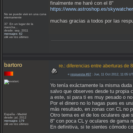
finalmente me haré con el 8"
https://www.astroshop.es/skywatcher
No se puede vivir en una cuna
eternamente
muchas gracias a todos por las resp
37 En un lugar de la
mancha...
desde: sep, 2011
mensajes: 62
clik ver los últimos
bartoro
re.: diferencias entre aberturas d
«
respuesta #97
: Jue, 11 Oct 2012, 11:05 U
Yo tenía exáctamente la misma duda 
salvo que observes desde tu propia c
a este, si para ti es muy pesado o no
Por el dinero no lo hagas pues es u
más resultado, en zonas con CL no p
Otro tema es el de los oculares que 
España - Madrid
desde: jul, 2012
8" con poca CL y oculares de gama m
mensajes: 179
clik ver los últimos
En definitiva, si te sientes cómodo c