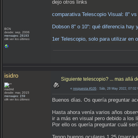
dejo otros links
comparativa Telescopio Visual: 8" v
Dobson 8" o 10": qué diferencia hay
BCN
desde: sep, 2006
mensajes: 28193
1er Telescopio, solo para utilizar e
clik ver los últimos
isidro
Siguiente telescopio? ... mas allá
«
respuesta #105
: Sáb, 28 May 2022, 07:02
madrid
desde: mar, 2015
mensajes: 159
Buenos días. Os quería preguntar ac
clik ver los últimos
Hasta ahora venía varios años obser
ir a más en visual pero debido a los 
Por ello os quería preguntar cuál se
Tengo buenos oculares 1.25 (marca ex