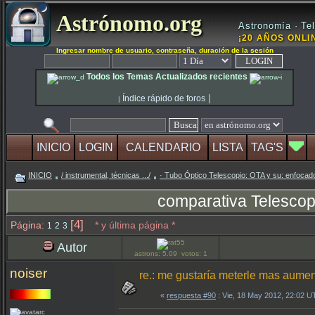
Astrónomo.org
Astronomía · Tel
¡20 AÑOS ONLIN
Ingresar nombre de usuario, contraseña, duración de la sesión
Todos los Temas Actualizados recientes
|
Índice rápido de foros
|
INICIO
LOGIN
CALENDARIO
LISTA
TAG'S
INICIO
/ instrumental, técnicas .../
· Tubo Óptico Telescopio: OTA y su: enfocado
comparativa Telescop
[4]
Página:
* y última página *
1
2
3
Autor
astrons: 5.09 votos: 1
noiser
re.: me gustaría meterle mas aume
«
respuesta #90
: Vie, 18 May 2012, 22:02 U