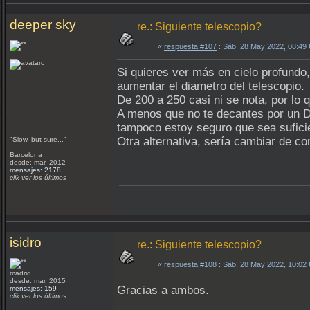
deeper sky
re.: Siguiente telescopio?
«
respuesta #107
: Sáb, 28 May 2022, 08:49
Si quieres ver más en cielo profundo
aumentar el diametro del telescopio.
De 200 a 250 casi ni se nota, por l
A menos que no te decantes por un D
tampoco estoy seguro que sea sufici
Otra alternativa, sería cambiar de c
"Slow, but sure..."
Barcelona
desde: mar, 2012
mensajes: 2178
clik ver los últimos
isidro
re.: Siguiente telescopio?
«
respuesta #108
: Sáb, 28 May 2022, 10:02
madrid
desde: mar, 2015
Gracias a ambos.
mensajes: 159
clik ver los últimos