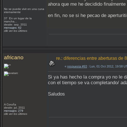
ahora que me he decidido finalmente 
No se puede vivir en una cuna
eternamente
en fin, no se si he pecao de aperturi
37 En un lugar de la
mancha...
desde: sep, 2011
mensajes: 62
clik ver los últimos
africano
re.: diferencias entre aberturas d
«
respuesta #93
: Lun, 01 Oct 2012, 19:58 U
Si ya has hecho la compra yo no le d
con el tiempo se va completando/ ada
Saludos
A Coruña
desde: jul, 2011
mensajes: 279
clik ver los últimos