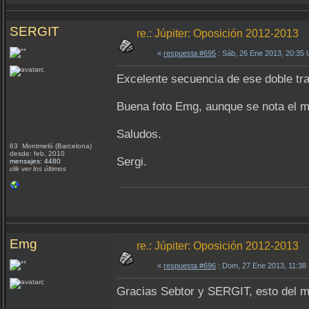
SERGIT
re.: Júpiter: Oposición 2012-2013
«
respuesta #695
: Sáb, 26 Ene 2013, 20:35
Excelente secuencia de ese doble tr
Buena foto Emg, aunque se nota el ma
Saludos.
63 Montmeló (Barcelona)
desde: feb, 2010
Sergi.
mensajes: 4480
clik ver los últimos
Emg
re.: Júpiter: Oposición 2012-2013
«
respuesta #696
: Dom, 27 Ene 2013, 11:38
Gracias Sebtor y SERGIT, esto del ma