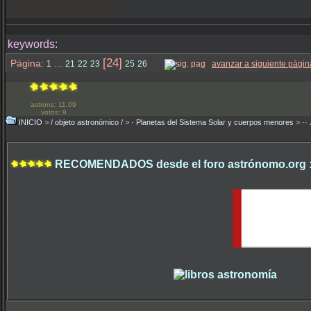
keywords:
[24]
Página:
...
1
21
22
23
25
26
avanzar a siguiente págin
astrons: 11.09
votos: 9
INICIO
>
/ objeto astronómico /
>
· Planetas del Sistema Solar y cuerpos menores
>
··
RECOMENDADOS desde el foro astrónomo.org 