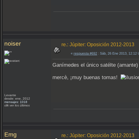
noiser
re.: Júpiter: Oposición 2012-2013
«
respuesta #692
: Sáb, 26 Ene 2013, 12:12
Ganímedes el único satélte (amante) 
mercè, ¡muy buenas tomas!
Levante
desde: ene, 2012
mensajes: 1018
clik ver los últimos
Emg
re.: Júpiter: Oposición 2012-2013