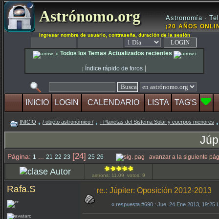
Astrónomo.org
Astronomía · Tel
¡20 AÑOS ONLIN
Ingresar nombre de usuario, contraseña, duración de la sesión
Todos los Temas Actualizados recientes
|
Índice rápido de foros
|
INICIO
LOGIN
CALENDARIO
LISTA
TAG'S
INICIO
/ objeto astronómico /
· Planetas del Sistema Solar y cuerpos menores
Júp
[24]
Página:
...
1
21
22
23
25
26
avanzar a la siguiente pá
Autor
astrons: 11.09 votos: 9
Rafa.S
re.: Júpiter: Oposición 2012-2013
«
respuesta #690
: Jue, 24 Ene 2013, 19:25