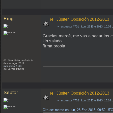
Emg
re.: Júpiter: Oposición 2012-2013
«
respuesta #701
: Lun, 28 Ene 2013, 10:05
Gracias mercè, me vas a sacar los col
Un saludo.
firma propia
63 Sant Feliu de Guixols
desde: ago, 2012
mensajes: 1032
clik ver los últimos
Sebtor
re.: Júpiter: Oposición 2012-2013
«
respuesta #702
: Lun, 28 Ene 2013, 13:14
Cita de: mercè en Lun, 28 Ene 2013, 09:52 UTC