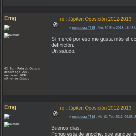
Emg
re.: Júpiter: Oposición 2012-2013
«
respuesta #715
: Mié, 30 Ene 2013, 16:43
Si mercè por eso me gusta más el col
definición.
Un saludo.
63 Sant Feliu de Guixols
desde: ago, 2012
mensajes: 1032
clik ver los últimos
Emg
re.: Júpiter: Oposición 2012-2013
«
respuesta #716
: Vie, 01 Feb 2013, 09:08 
Buenos días.
Pongo esta de anoche, que aunque no 