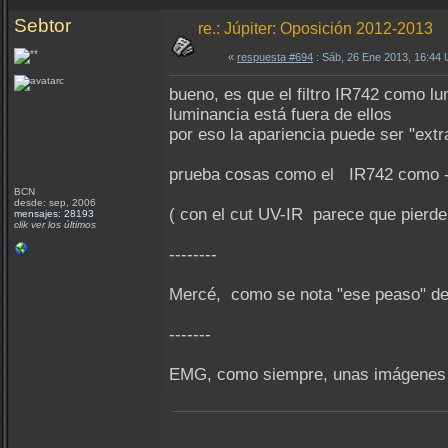
Sebtor
re.: Júpiter: Oposición 2012-2013
«
respuesta #694
: Sáb, 26 Ene 2013, 16:44
bueno, es que el filtro IR742 como lu
luminancia está fuera de ellos
por eso la apariencia puede ser "extr
prueba cosas como el IR742 como -
BCN
desde: sep, 2006
( con el cut UV-IR parece que pierde 
mensajes: 28193
clik ver los últimos
--------
Mercé, como se nota "ese peaso" d
-------
EMG, como siempre, unas imágenes 