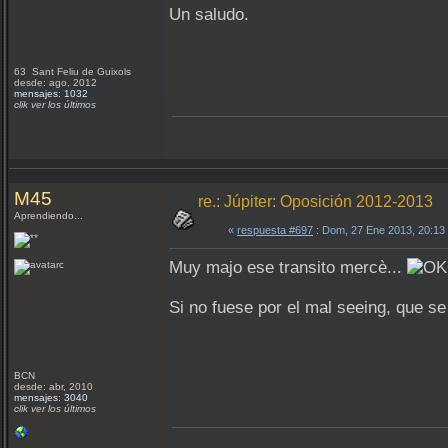
Un saludo.
63 Sant Feliu de Guixols
desde: ago, 2012
mensajes: 1032
clik ver los últimos
M45
re.: Júpiter: Oposición 2012-2013
Aprendiendo...
«
respuesta #697
: Dom, 27 Ene 2013, 20:13
Muy majo ese transito mercè...
Si no fuese por el mal seeing, que 
BCN
desde: abr, 2010
mensajes: 3040
clik ver los últimos