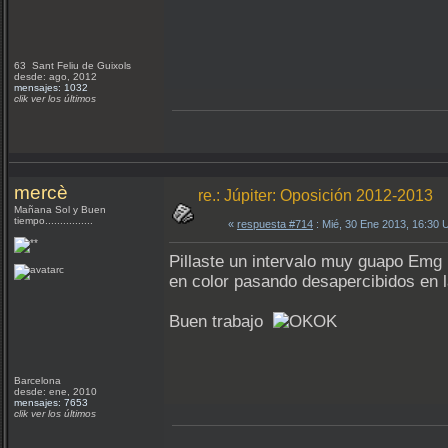
63 Sant Feliu de Guixols
desde: ago, 2012
mensajes: 1032
clik ver los últimos
mercè
re.: Júpiter: Oposición 2012-2013
Mañana Sol y Buen
tiempo................
«
respuesta #714
: Mié, 30 Ene 2013, 16:30
Pillaste un intervalo muy guapo Emg 
en color pasando desapercibidos en la
Buen trabajo
Barcelona
desde: ene, 2010
mensajes: 7653
clik ver los últimos