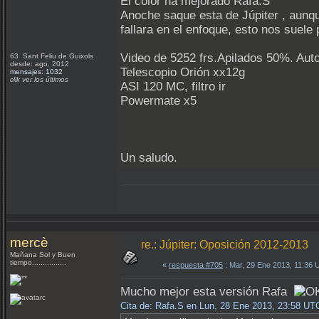
El color ha mejorado Rafa.S
Anoche saque esta de Júpiter , aunqu
fallara en el enfoque, esto nos suele
Video de 5252 frs.Apilados 50%. Auto
63 Sant Feliu de Guixols
desde: ago, 2012
Telescopio Orión xx12g
mensajes: 1032
clik ver los últimos
ASI 120 MC, filtro ir
Powermate x5
Un saludo.
mercè
re.: Júpiter: Oposición 2012-2013
Mañana Sol y Buen
tiempo................
«
respuesta #705
: Mar, 29 Ene 2013, 11:36
Mucho mejor esta versión Rafa
Cita de: Rafa.S en Lun, 28 Ene 2013, 23:58 UT