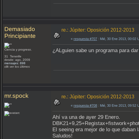
Demasiado
re.: Júpiter: Oposición 2012-2013
Principiante
«
respuesta #707
: Mié, 30 Ene 2013, 00:02
¿ALguien sabe un programa para dar 
Ciencia y progreso.
31 Tenerife
desde: ago, 2009
mensajes: 898
clik ver los últimos
mr.spock
re.: Júpiter: Oposición 2012-2013
«
respuesta #708
: Mié, 30 Ene 2013, 09:52
Ahí va una de ayer 29 Enero.
DBK21+9,25+Registax+fistwork+pho
El seeing era mejor de lo que daban l
Saludos!