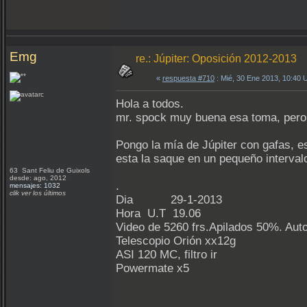
Emg
re.: Júpiter: Oposición 2012-2013
«
respuesta #710
: Mié, 30 Ene 2013, 10:40
Hola a todos.
mr. spock muy buena esa toma, pero 
Pongo la mía de Júpiter con gafas, e
esta la saque en un pequeño intervalo
63 Sant Feliu de Guixols
desde: ago, 2012
.
mensajes: 1032
clik ver los últimos
Dia 29-1-2013
Hora U.T 19.06
Video de 5260 frs.Apilados 50%. Auto
Telescopio Orión xx12g
ASI 120 MC, filtro ir
Powermate x5