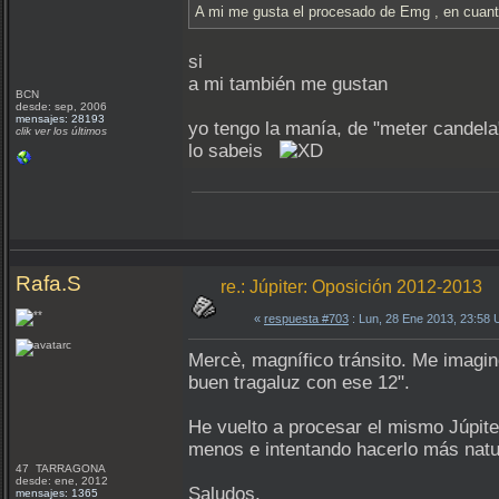
A mi me gusta el procesado de Emg , en cuan
si
a mi también me gustan
BCN
desde: sep, 2006
mensajes: 28193
yo tengo la manía, de "meter candela"
clik ver los últimos
lo sabeis
Rafa.S
re.: Júpiter: Oposición 2012-2013
«
respuesta #703
: Lun, 28 Ene 2013, 23:58
Mercè, magnífico tránsito. Me imagin
buen tragaluz con ese 12".
He vuelto a procesar el mismo Júpite
menos e intentando hacerlo más nat
47 TARRAGONA
desde: ene, 2012
Saludos.
mensajes: 1365