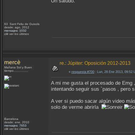
Un saludo.
63 Sant Feliu de Guixols
desde: ago, 2012
mensajes: 1032
clik ver los últimos
mercè
re.: Júpiter: Oposición 2012-2013
Mañana Sol y Buen
tiempo................
«
respuesta #700
: Lun, 28 Ene 2013, 09:52
A mi me gusta el procesado de Emg 
intentando seguir sus `pasos , pero
A ver si puedo sacar algún video más 
solo de verme abrirla
Barcelona
desde: ene, 2010
mensajes: 7653
clik ver los últimos