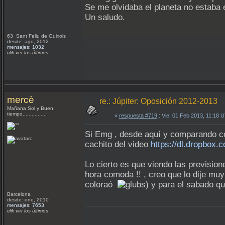
Se me olvidaba el planeta no estaba 
Un saludo.
63 Sant Feliu de Guixols
desde: ago, 2012
mensajes: 1032
clik ver los últimos
mercè
re.: Júpiter: Oposición 2012-2013
Mañana Sol y Buen
tiempo................
«
respuesta #719
: Vie, 01 Feb 2013, 11:18 
Si Emg , desde aquí y comparando con 
cachito del video
https://dl.dropbox
Lo cierto es que viendo las previsio
hora comoda !! , creo que lo dije m
coloraó
) y para el sabado 
Barcelona
desde: ene, 2010
mensajes: 7653
clik ver los últimos