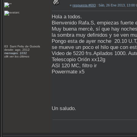
«
respuesta #693
: Sáb, 26 Ene 2013, 13:00
Hola a todos.
Bienvenido Rafa.S, empiezas fuerte e
Muy buena mercè, sí que hay noches q
la sombra muy definidos y se ven mu
Pongo esta de ayer noche 20.10 U.T,
se mueve un poco el hilo que con est
63 Sant Feliu de Guixols
desde: ago, 2012
Video de 5220 frs.Apilados 1000. Aut
mensajes: 1032
clik ver los últimos
Telescopio Orión xx12g
ASI 120 MC, filtro ir
Powermate x5
Un saludo.