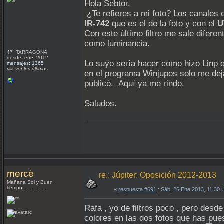
Hola Sebtor,
¿Te refieres a mi foto? Los canales e
IR-742
que es el de la foto y con el
U
Con este último filtro me sale diferen
como luminancia.
47 TARRAGONA
desde: ene, 2012
Lo suyo sería hacer como hizo Linp q
mensajes: 1365
clik ver los últimos
en el programa Winjupos solo me deja
publicó. Aquí ya me rindo.
Saludos.
mercè
re.: Júpiter: Oposición 2012-2013
Mañana Sol y Buen
tiempo................
«
respuesta #691
: Sáb, 26 Ene 2013, 11:30
Rafa , yo de filtros poco , pero desd
colores en las dos fotos que has pue