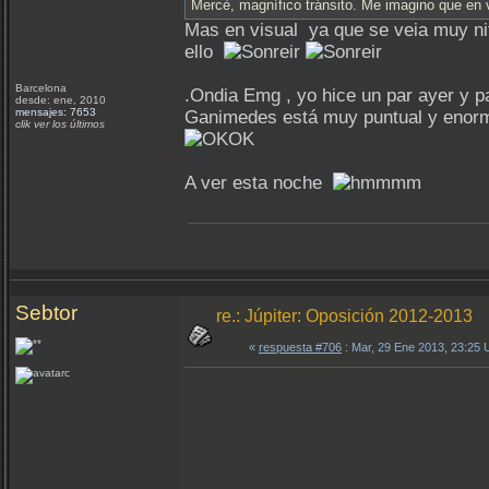
Mercè, magnífico tránsito. Me imagino que en v
Mas en visual ya que se veia muy nit
ello
Barcelona
.Ondia Emg , yo hice un par ayer y 
desde: ene, 2010
mensajes: 7653
Ganimedes está muy puntual y eno
clik ver los últimos
A ver esta noche
Sebtor
re.: Júpiter: Oposición 2012-2013
«
respuesta #706
: Mar, 29 Ene 2013, 23:25