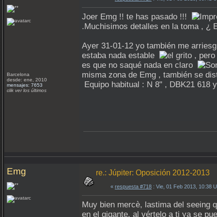
Joer Emg !! te has pasado !!!
.Muchisimos detalles en la toma , ¿ 
Ayer 31-01-12 yo también me arriesgué
estaba nada estable
, pero 
es que no saqué nada en claro
misma zona de Emg , también se di
Barcelona
desde: ene, 2010
Equipo habitual : N 8" , DBK21 618 
mensajes: 7653
clik ver los últimos
Emg
re.: Júpiter: Oposición 2012-2013
«
respuesta #718
: Vie, 01 Feb 2013, 10:38 
Muy bien mercè, lastima del seeing q
en el gigante, al vértelo a ti ya se 