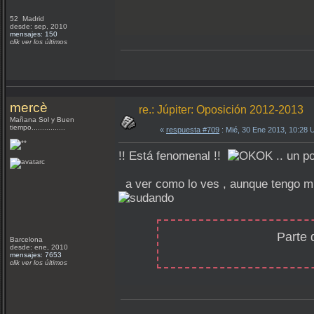
52 Madrid
desde: sep, 2010
mensajes: 150
clik ver los últimos
mercè
re.: Júpiter: Oposición 2012-2013
Mañana Sol y Buen
tiempo................
«
respuesta #709
: Mié, 30 Ene 2013, 10:28
!! Está fenomenal !!
.. un p
a ver como lo ves , aunque tengo mu
Parte 
Barcelona
desde: ene, 2010
mensajes: 7653
clik ver los últimos