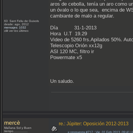
aros de cebolla, tenía un aro como u
un óvalo o lo que sea, encima de WS
cambiante de malo a regular.
63 Sant Feliu de Guixols
desde: ago, 2012
Día 31-1-2013
mensajes: 1032
clik ver los últimos
Hora U.T 19.29
Video de 5260 frs.Apilados 50%. Auto
Telescopio Orión xx12g
ASI 120 MC, filtro ir
Powermate x5
Un saludo.
mercè
re.: Júpiter: Oposición 2012-2013
Mañana Sol y Buen
tiempo................
«
respuesta #717
: Vie, 01 Feb 2013, 09:41 