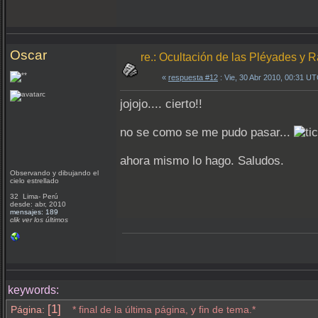
Oscar
re.: Ocultación de las Pléyades y 
«
respuesta #12
: Vie, 30 Abr 2010, 00:31 UT
jojojo.... cierto!!
no se como se me pudo pasar...
ahora mismo lo hago. Saludos.
Observando y dibujando el
cielo estrellado
32 Lima- Perú
desde: abr, 2010
mensajes: 189
clik ver los últimos
keywords:
[1]
Página:
* final de la última página, y fin de tema.*