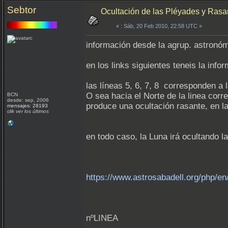
Sebtor
Ocultación de las Pléyades y Rasa
«
: Sáb, 20 Feb 2010, 22:58 UTC »
información desde la agrup. astronó
en los links siguientes teneis la in
las líneas 5, 6, 7, 8 corresponden a 
O sea hacia el Norte de la linea corr
BCN
desde: sep, 2006
produce una ocultación rasante, en la 
mensajes: 28193
clik ver los últimos
en todo caso, la Luna irá ocultando l
https://www.astrosabadell.org/php/en
nºLINEA