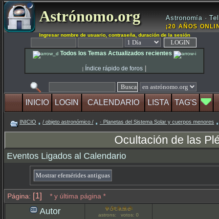
Astrónomo.org
Astronomía · Tel
¡20 AÑOS ONLIN
Ingresar nombre de usuario, contraseña, duración de la sesión
Todos los Temas Actualizados recientes
|
Índice rápido de foros
|
INICIO
LOGIN
CALENDARIO
LISTA
TAG'S
INICIO
/ objeto astronómico /
· Planetas del Sistema Solar y cuerpos menores
Ocultación de las P
Eventos Ligados al Calendario
[1]
Página:
* y última página *
Autor
astrons: votos: 0