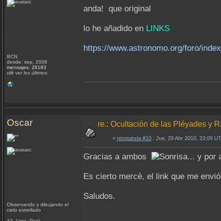
anda! que original
lo he añadido en
LINKS
https://www.astronomo.org/foro/inde
BCN
desde: sep, 2006
mensajes: 28193
clik ver los últimos
Oscar
re.: Ocultación de las Pléyades y 
«
respuesta #10
: Jue, 29 Abr 2010, 23:09 U
Gracias a ambos
... y por
Es cierto mercè, el link que me envió
Saludos.
Observando y dibujando el
cielo estrellado
32 Lima- Perú