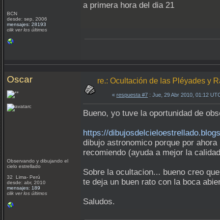
a primera hora del dia 21
BCN
desde: sep, 2006
mensajes: 28193
clik ver los últimos
Oscar
re.: Ocultación de las Pléyades y 
«
respuesta #7
: Jue, 29 Abr 2010, 01:12 UT
Bueno, yo tuve la oportunidad de obs
https://dibujosdelcieloestrellado.blo
dibujo astronomico porque por ahora 
recomiendo (ayuda a mejor la calidad
Observando y dibujando el
cielo estrellado
Sobre la ocultacion... bueno creo que
32 Lima- Perú
te deja un buen rato con la boca abi
desde: abr, 2010
mensajes: 189
clik ver los últimos
Saludos.