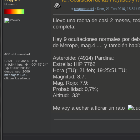
Humano
«
respuesta #4
: Dom, 21 Feb 2010, 15:34 U
Llevo una racha de casi 2 meses, tod
completa:
Hay 9 ocultaciones normales por deba
de Merope, mag.4 .... y también había
4G4 - Humanidad
Asteroide: (4914) Pardina;
Sol-3 806.4616.0110
Estrella: HIP 7762
r=9,844 kpc Ѳ = 00º 45’ 24”
ф = 206º 28’ 49”
Hora (TU): 21 feb; 19:25:51 TU;
desde: sep, 2009
mensajes: 1362
Magnitud: 8,7;
clik ver los últimos
Mag. Rojo: 7,9;
Probabilidad: 0,7%;
Altitud: 33°
Me voy a echar a llorar un rato