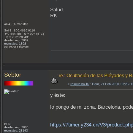
Salud.
RK
4G4 - Humanidad
Sol-3 806.4616.0110
r=9,844 kpc Ѳ = 00º 45’ 24”
ф = 206º 28’ 49”
desde: sep, 2009
mensajes: 1362
clik ver los últimos
Sebtor
re.: Ocultación de las Pléyades y 
«
respuesta #2
: Dom, 21 Feb 2010, 01:25 U
y éste:
lo pongo de mi zona, Barcelona, pode
https://7timer.y234.cn/V3/product
BCN
desde: sep, 2006
mensajes: 28193