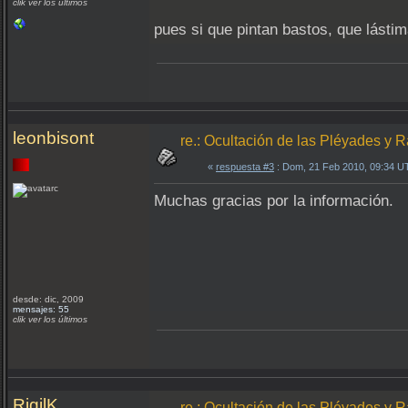
clik ver los últimos
pues si que pintan bastos, que lástim
leonbisont
re.: Ocultación de las Pléyades y 
«
respuesta #3
: Dom, 21 Feb 2010, 09:34 U
Muchas gracias por la información.
desde: dic, 2009
mensajes: 55
clik ver los últimos
RigilK
re.: Ocultación de las Pléyades y 