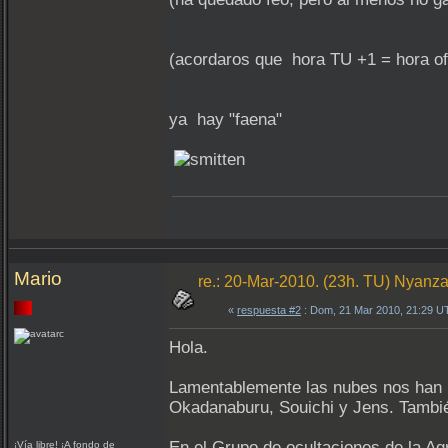
(acordaros que hora TU +1 = hora ofi
ya hay "faena"
Mario
re.: 20-Mar-2010. (23h. TU) Nyanza 
«
respuesta #2
: Dom, 21 Mar 2010, 21:29 U
Hola.
Lamentablemente las nubes nos han i
Okadanaburu, Souichi y Jens. Tambi
En el Grupo de ocultaciones de la A
¡Vía libre! ¡A fondo de