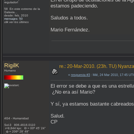
regulador!
estamos padeciendo.
58 En este extremo de la
Galaxia...
desde: feb, 2010
Saludos a todos.
mensajes: 50
clik ver los últimos
Mario Fernández.
RigilK
re.: 20-Mar-2010. (23h. TU) Nyanza 
Humano
«
respuesta #3
: Mié, 24 Mar 2010, 17:45 UT
El error se debe a que es una estrel
¿No era así Mario?
Y sí, ya estamos bastante cabreados 
Salud.
4G4 - Humanidad
CP
Sol-3 806.4616.0110
r=9,844 kpc Ѳ = 00º 45’ 24”
ф = 206º 28’ 49”