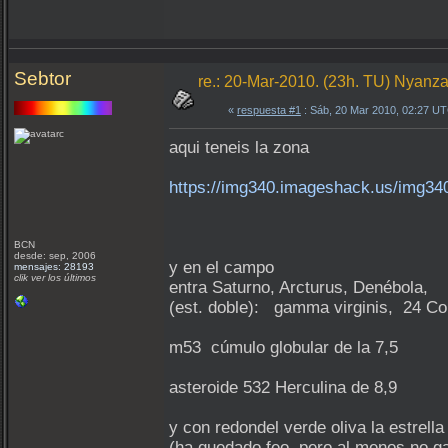
Sebtor
re.: 20-Mar-2010. (23h. TU) Nyanza 
«
respuesta #1
: Sáb, 20 Mar 2010, 02:27 U
aqui teneis la zona
https://img340.imageshack.us/img340
BCN
desde: sep, 2006
y en el campo
mensajes: 28193
clik ver los últimos
entra Saturno, Arcturus, Denébola,
(est. doble): gamma virginis, 24 C
m53 cúmulo globular de la 7,5
asteroide 532 Herculina de 8,9
y con redondel verde oliva la estrella
(ha quedado feo, pero al menos no ga