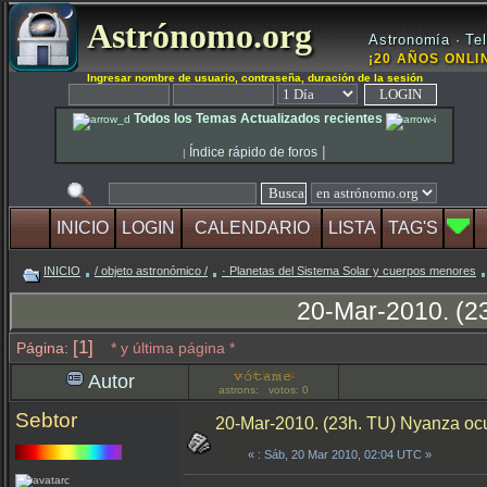
Astrónomo.org
Astronomía · Tel
¡20 AÑOS ONLIN
Ingresar nombre de usuario, contraseña, duración de la sesión
Todos los Temas Actualizados recientes
|
Índice rápido de foros
|
INICIO
LOGIN
CALENDARIO
LISTA
TAG'S
INICIO
/ objeto astronómico /
· Planetas del Sistema Solar y cuerpos menores
20-Mar-2010. (23
[1]
Página:
* y última página *
Autor
astrons: votos: 0
Sebtor
20-Mar-2010. (23h. TU) Nyanza ocul
«
: Sáb, 20 Mar 2010, 02:04 UTC »