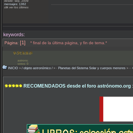
desde: sep, 2009
mensajes: 1362
clik ver los últimos
keywords:
[1]
Página:
* final de la última página, y fin de tema.*
astrons:
votos: 0
INICIO
>
/ objeto astronómico /
>
· Planetas del Sistema Solar y cuerpos menores
>
··
RECOMENDADOS desde el foro astrónomo.org 