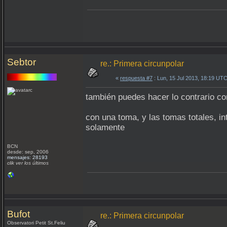
Sebtor
re.: Primera circunpolar
«
respuesta #7
: Lun, 15 Jul 2013, 18:19 UTC
también puedes hacer lo contrario con
con una toma, y las tomas totales, in
solamente
BCN
desde: sep, 2006
mensajes: 28193
clik ver los últimos
Bufot
re.: Primera circunpolar
Observatori Petit St.Feliu