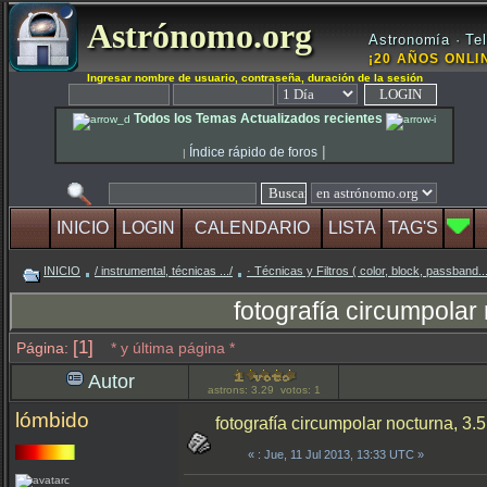
Astrónomo.org
Astronomía · Tel
¡20 AÑOS ONLIN
Ingresar nombre de usuario, contraseña, duración de la sesión
Todos los Temas Actualizados recientes
|
Índice rápido de foros
|
INICIO
LOGIN
CALENDARIO
LISTA
TAG'S
INICIO
/ instrumental, técnicas .../
· Técnicas y Filtros ( color, block, passband..
fotografía circumpola
[1]
Página:
* y última página *
Autor
astrons: 3.29 votos: 1
lómbido
fotografía circumpolar nocturna, 
«
: Jue, 11 Jul 2013, 13:33 UTC »