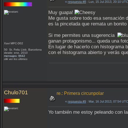
«
respuesta #8
: Lun, 15 Jul 2013, 20:10 UTC
Muy guapa!
Me gusta sobre todo esa sensación de 
es la pincelada que remata un bonito 
Si me permites una sugerencia
ganan protagonismo... queda una fot
Xavi MPC-D02
En lugar de hacerlo con histograma b
50 St. Feliu Llob. Barcelona
con el histograma abierto y verás 
desde: ene, 2010
mensajes: 9642
clik ver los últimos
Chulo701
re.: Primera circunpolar
«
respuesta #9
: Mar, 16 Jul 2013, 07:54 UTC
Yo también me estoy peleando con la