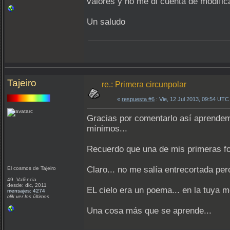
valores y no me di cuenta de modific
Un saludo
Tajeiro
re.: Primera circunpolar
«
respuesta #6
: Vie, 12 Jul 2013, 09:54 UTC
Gracias por comentarlo así aprendem
mínimos...
Recuerdo que una de mis primeras fot
Claro... no me salía entrecortada pe
El cosmos de Tajeiro
49 València
desde: dic, 2011
EL cielo era un poema... en la tuya me
mensajes: 4274
clik ver los últimos
Una cosa más que se aprende...