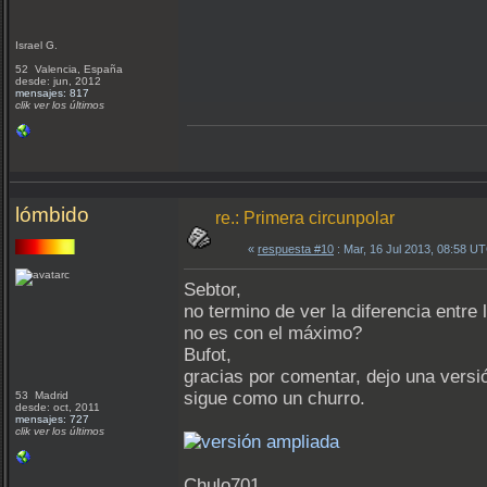
Israel G.
52 Valencia, España
desde: jun, 2012
mensajes: 817
clik ver los últimos
lómbido
re.: Primera circunpolar
«
respuesta #10
: Mar, 16 Jul 2013, 08:58 U
Sebtor,
no termino de ver la diferencia entre
no es con el máximo?
Bufot,
gracias por comentar, dejo una versi
sigue como un churro.
53 Madrid
desde: oct, 2011
mensajes: 727
clik ver los últimos
Chulo701,