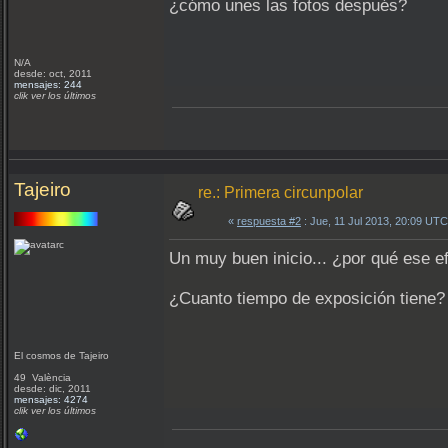
¿cómo unes las fotos después?
N/A
desde: oct, 2011
mensajes: 244
clik ver los últimos
Tajeiro
re.: Primera circunpolar
«
respuesta #2
: Jue, 11 Jul 2013, 20:09 UTC
Un muy buen inicio... ¿por qué ese ef
¿Cuanto tiempo de exposición tiene
El cosmos de Tajeiro
49 València
desde: dic, 2011
mensajes: 4274
clik ver los últimos