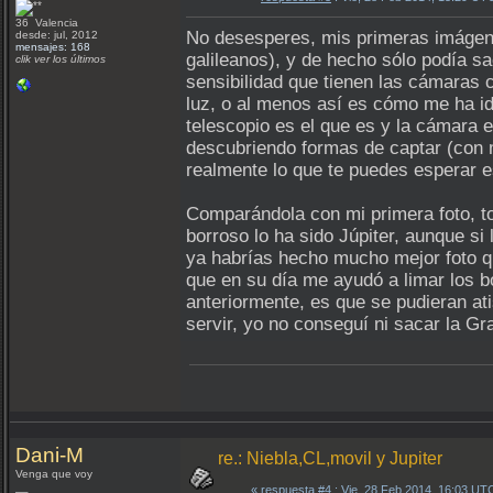
36 Valencia
No desesperes, mis primeras imágene
desde: jul, 2012
mensajes: 168
galileanos), y de hecho sólo podía sa
clik ver los últimos
sensibilidad que tienen las cámaras
luz, o al menos así es cómo me ha id
telescopio es el que es y la cámara 
descubriendo formas de captar (con m
realmente lo que te puedes esperar e
Comparándola con mi primera foto, to
borroso lo ha sido Júpiter, aunque si
ya habrías hecho mucho mejor foto qu
que en su día me ayudó a limar los 
anteriormente, es que se pudieran ati
servir, yo no conseguí ni sacar la G
Dani-M
re.: Niebla,CL,movil y Jupiter
Venga que voy
«
respuesta #4
: Vie, 28 Feb 2014, 16:03 UT