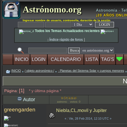
Astrónomo.org
Astronomía · Tel
¡20 AÑOS ONLIN
Ingresar nombre de usuario, contraseña, duración de la sesión
Todos los Temas Actualizados recientes
|
Índice rápido de foros
|
INICIO
LOGIN
CALENDARIO
LISTA
TAG'S
INICIO
/ objeto astronómico /
· Planetas del Sistema Solar y cuerpos menores
N
[1]
Página:
* y última página *
Autor
astrons: votos: 0
greengarden
Niebla,CL,movil y Jupiter
«
: Vie, 28 Feb 2014, 12:10 UTC »