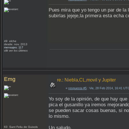
Pues mira que yo tengo un par de la 
subirlas jejeje,la primera esta echa 
49 elche
desde: nov, 2013
mensajes: 117
clik ver los últimos
Emg
re.: Niebla,CL,movil y Jupiter
«
respuesta #5
: Vie, 28 Feb 2014, 16:41 UT
Yo soy de la opinión, de que hay qu
pica el gusanillo ya iremos mejoran
se pueden sacar cosas buenas, si no
lo mismo.
Un saludo.
63 Sant Feliu de Guixols