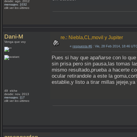
desde: ago, 2012
mensajes: 1032
clik ver los últimos
Dani-M
re.: Niebla,CL,movil y Jupiter
Venga que voy
«
respuesta #6
: Vie, 28 Feb 2014, 18:46 UT
Pues si hay que apañarse con lo que 
sin prisa pero sin pausa,las tomas l
mismo resultado,prueba a hacerte con
ocular retirandole a este la goma,cor
establie,y listo a tirar millas jejeje
49 elche
desde: nov, 2013
mensajes: 117
clik ver los últimos