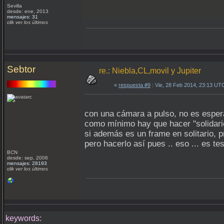
Sevilla
desde: ene, 2013
mensajes: 31
clik ver los últimos
Sebtor
re.: Niebla,CL,movil y Jupiter
«
respuesta #9
: Vie, 28 Feb 2014, 23:13 UT
con una cámara a pulso, no es espera
como mínimo hay que hacer "solidari
si además es un frame en solitario, p
pero hacerlo así pues .. eso ... es te
BCN
desde: sep, 2006
mensajes: 28193
clik ver los últimos
keywords: