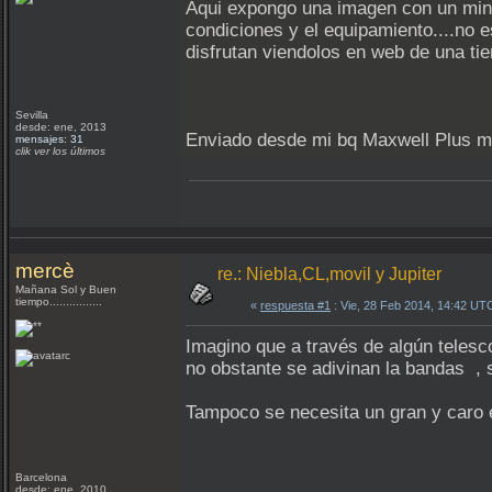
Aqui expongo una imagen con un min
condiciones y el equipamiento....no 
disfrutan viendolos en web de una tie
Sevilla
desde: ene, 2013
Enviado desde mi bq Maxwell Plus m
mensajes: 31
clik ver los últimos
mercè
re.: Niebla,CL,movil y Jupiter
Mañana Sol y Buen
tiempo................
«
respuesta #1
: Vie, 28 Feb 2014, 14:42 UT
Imagino que a través de algún telesc
no obstante se adivinan la bandas , s
Tampoco se necesita un gran y caro e
Barcelona
desde: ene, 2010