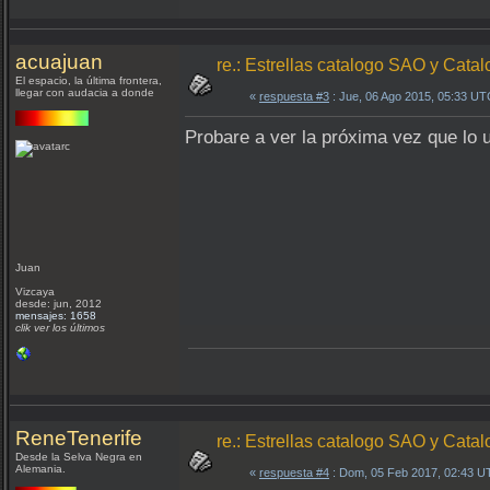
acuajuan
re.: Estrellas catalogo SAO y Ca
El espacio, la última frontera,
llegar con audacia a donde
«
respuesta #3
: Jue, 06 Ago 2015, 05:33 UT
Probare a ver la próxima vez que lo us
Juan
Vizcaya
desde: jun, 2012
mensajes: 1658
clik ver los últimos
ReneTenerife
re.: Estrellas catalogo SAO y Ca
Desde la Selva Negra en
Alemania.
«
respuesta #4
: Dom, 05 Feb 2017, 02:43 U