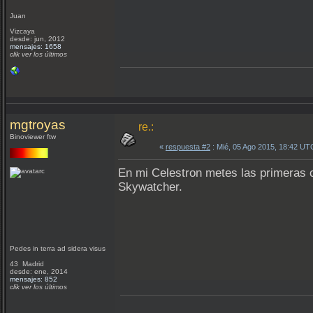
Juan
Vizcaya
desde: jun, 2012
mensajes: 1658
clik ver los últimos
mgtroyas
re.:
Binoviewer ftw
«
respuesta #2
: Mié, 05 Ago 2015, 18:42 UT
En mi Celestron metes las primeras ci
Skywatcher.
Pedes in terra ad sidera visus
43 Madrid
desde: ene, 2014
mensajes: 852
clik ver los últimos