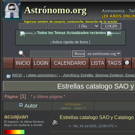
Astrónomo.org
Astronomía · Tel
¡20 AÑOS ONLIN
Ingresar nombre de usuario, contraseña, duración de la sesión
Todos los Temas Actualizados recientes
|
Índice rápido de foros
|
INICIO
LOGIN
CALENDARIO
LISTA
TAG'S
INICIO
/ objeto astronómico /
· Astrofísica: Estrellas, Sistemas Estelares, Espaci
Estrellas catalogo SAO
[1]
Página:
* y última página *
Autor
astrons: votos: 0
acuajuan
Estrellas catalogo SAO y Catalo
El espacio, la última frontera,
llegar con audacia a donde
«
: Vie, 24 Jul 2015, 12:00 UTC »