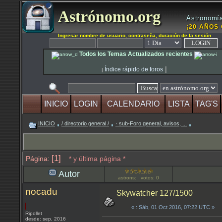
Astrónomo.org
Astronomía
¡20 AÑOS 
Ingresar nombre de usuario, contraseña, duración de la sesión
Todos los Temas Actualizados recientes
|
Índice rápido de foros
|
INICIO
LOGIN
CALENDARIO
LISTA
TAG'S
INICIO
/ directorio general /
· sub-Foro general, avisos, ...
[1]
Página:
* y última página *
Autor
astrons: votos: 0
nocadu
Skywatcher 127/1500
«
: Sáb, 01 Oct 2016, 07:22 UTC »
Ripollet
desde: sep, 2016