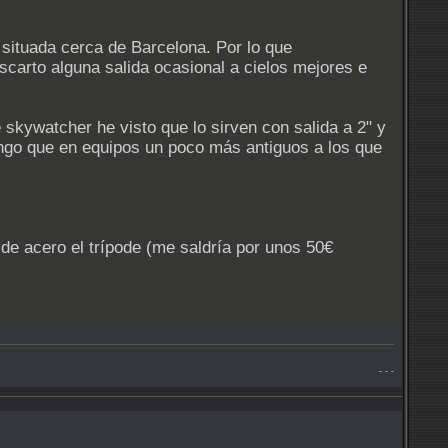
 situada cerca de Barcelona. Por lo que
escarto alguna salida ocasional a cielos mejores e
 skywatcher he visto que lo sirven con salida a 2" y
ongo que en equipos un poco más antiguos a los que
r de acero el trípode (me saldría por unos 50€
- - -