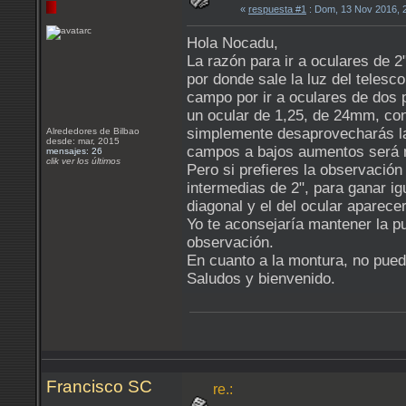
«
respuesta #1
: Dom, 13 Nov 2016, 
Hola Nocadu,
La razón para ir a oculares de 2
por donde sale la luz del teles
campo por ir a oculares de dos p
un ocular de 1,25, de 24mm, co
simplemente desaprovecharás la 
Alrededores de Bilbao
desde: mar, 2015
campos a bajos aumentos será me
mensajes: 26
clik ver los últimos
Pero si prefieres la observación
intermedias de 2", para ganar i
diagonal y el del ocular aparece
Yo te aconsejaría mantener la pu
observación.
En cuanto a la montura, no pued
Saludos y bienvenido.
Francisco SC
re.: