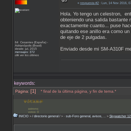
«
respuesta #2
: Lun, 14 Nov 2016, 
Hola. Yo tengo un celestron, ent
obteniendo una salida bastante 
exactamente cuanto... puse hace 
quitando ese anillo era como u
de eje de 2 pulgadas.
64 Cesantes (España) -
Adrianópolis (Brasil)
Enviado desde mi SM-A310F med
desde: jul, 2015
mensajes: 372
clik ver los últimos
keywords:
[1]
Página:
* final de la última página, y fin de tema.*
astrons:
votos: 0
INICIO
>
/ directorio general /
>
· sub-Foro general, avisos, ...
>
Skywatcher 12