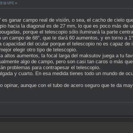
22:11 UTC »
" es ganar campo real de visión, o sea, el cacho de cielo qu
copio hacia la diagonal es de 27 mm, lo que es poco más de 
ougadas, porque el telescopio sólo iluminará la parte centr
n un campo de 68°, que te dará 60 aumentos, y en torno a 1
capacidad del ocular porque el telescopio no es capaz de i
jor elegir otro tipo de telescopio.
 a altos aumentos, la focal larga del maksutov juega a tu f
gualmente algo de campo, pero son casi tan caros o más que
rán problemas para contrapesar el telescopio.
lgada y cuarto. En esa medida tienes todo un mundo de ocula
o opinar, aunque con el tubo de acero seguro que te da mayo