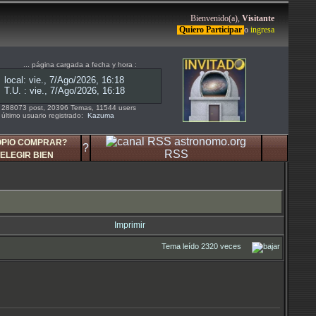
Bienvenido(a),
Visitante
Quiero Participar
o
ingresa
... página cargada a fecha y hora :
288073 post, 20396 Temas, 11544 users
último usuario registrado:
Kazuma
OPIO COMPRAR?
?
RSS
ELEGIR BIEN
Imprimir
Tema leído 2320 veces