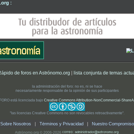
org :
Rápido de foros en Astrónomo.org
|
lista conjunta de temas actu
la administración del foro: no es, ni se hace
necesariamente responsable de la opinión de sus participantes
 FORO está licenciada bajo
Creative Commons Attribution-NonCommercial-ShareAlik
"las licencias Creative Commons no son revocables retroactivamente".
Sobre Nosotros
|
Términos y Privacidad
|
Nuestro Compromiso
Astrónomo.org © 2006-2026