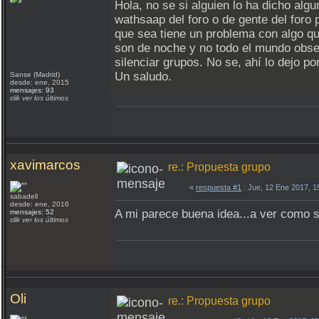
Hola, no se si alguien lo ha dicho al
wathsaap del foro o de gente del foro
que sea tiene un problema con algo qu
son de noche y no todo el mundo obse
silenciar grupos. No se, ahí lo dejo po
Un saludo.
Sanse (Madrid)
desde: ene, 2015
mensajes: 93
clik ver los últimos
xavimarcos
re.: Propuesta grupo
«
respuesta #1
: Jue, 12 Ene 2017, 
sabadell
desde: ene, 2016
A mi parece buena idea...a ver como s
mensajes: 52
clik ver los últimos
Oli
re.: Propuesta grupo