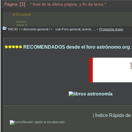
[1]
Página:
* final de la última página, y fin de tema.*
astrons:
votos: 0
INICIO
>
/ directorio general /
>
· sub-Foro general, avisos, ...
>
Propuesta grupo
RECOMENDADOS desde el foro astrónomo.org 
|
Índice Rápido de
subir rápido al encabezado