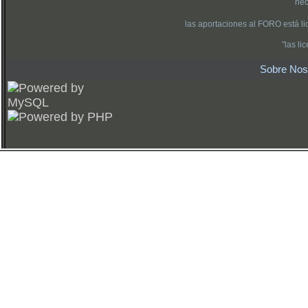
nec
las aportaciones al FORO está l
"las l
Sobre Nos