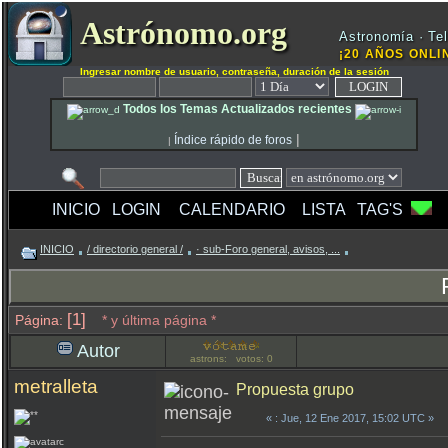
Astrónomo.org
Astronomía · Tel
¡20 AÑOS ONLIN
Ingresar nombre de usuario, contraseña, duración de la sesión
Todos los Temas Actualizados recientes
|
Índice rápido de foros
|
INICIO
LOGIN
CALENDARIO
LISTA
TAG'S
INICIO
/ directorio general /
· sub-Foro general, avisos, ...
[1]
Página:
* y última página *
Autor
astrons: votos: 0
metralleta
Propuesta grupo
«
: Jue, 12 Ene 2017, 15:02 UTC »