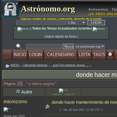
Astrónomo.org
Astronomía · Tel
¡20 AÑOS ONLIN
Ingresar nombre de usuario, contraseña, duración de la sesión
Todos los Temas Actualizados recientes
|
Índice rápido de foros
|
INICIO
LOGIN
CALENDARIO
LISTA
TAG'S
INICIO
/ directorio general /
· sub-Foro general, avisos, ...
donde hacer m
[1]
Página:
* y última página *
Autor
astrons: votos: 0
microzono
donde hacer mantenimiento de mon
«
: Vie, 20 Ene 2017, 17:00 UTC »
desde: mar, 2015