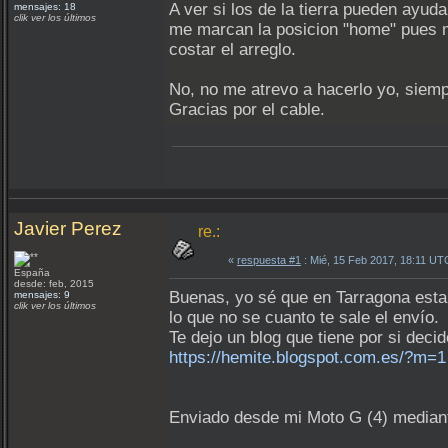
A ver si los de la tierra pueden ayu
mensajes: 18
clik ver los últimos
me marcan la posicion "home" pues m
costar el arreglo.
No, no me atrevo a hacerlo yo, siemp
Gracias por el cable.
Javier Perez
re.:
«
respuesta #1
: Mié, 15 Feb 2017, 18:11 UT
España
desde: feb, 2015
Buenas, yo sé que en Tarragona esta 
mensajes: 9
clik ver los últimos
lo que no se cuanto te sale el envío.
Te dejo un blog que tiene por si deci
https://hemite.blogspot.com.es/?m=1
Enviado desde mi Moto G (4) median