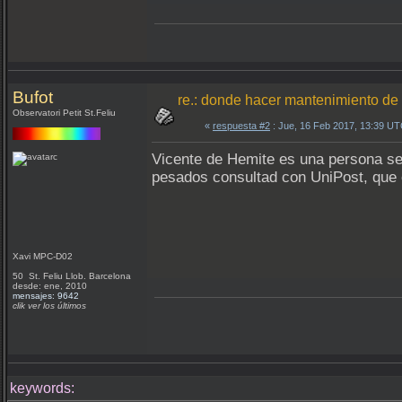
Bufot
re.: donde hacer mantenimiento de
Observatori Petit St.Feliu
«
respuesta #2
: Jue, 16 Feb 2017, 13:39 UT
Vicente de Hemite es una persona se
pesados consultad con UniPost, que
Xavi MPC-D02
50 St. Feliu Llob. Barcelona
desde: ene, 2010
mensajes: 9642
clik ver los últimos
keywords: