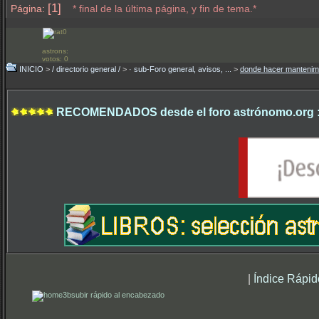
[1]
Página:
* final de la última página, y fin de tema.*
astrons:
votos: 0
INICIO
>
/ directorio general /
>
· sub-Foro general, avisos, ...
>
donde hacer mantenimi
RECOMENDADOS desde el foro astrónomo.org 
|
Índice Rápid
subir rápido al encabezado