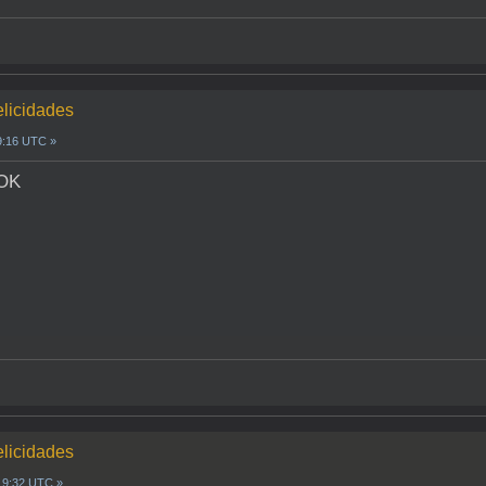
elicidades
9:16 UTC »
elicidades
 19:32 UTC »