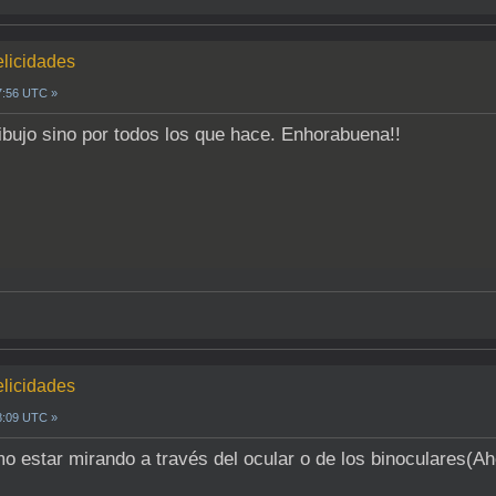
elicidades
7:56 UTC »
ibujo sino por todos los que hace. Enhorabuena!!
elicidades
8:09 UTC »
o estar mirando a través del ocular o de los binoculares(A