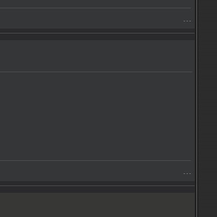
- - -
- - -