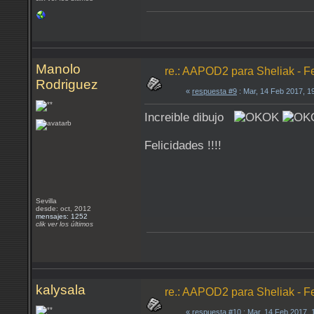
Manolo
re.: AAPOD2 para Sheliak - F
Rodriguez
«
respuesta #9
: Mar, 14 Feb 2017, 1
Increible dibujo
Felicidades !!!!
Sevilla
desde: oct, 2012
mensajes: 1252
clik ver los últimos
kalysala
re.: AAPOD2 para Sheliak - F
«
respuesta #10
: Mar, 14 Feb 2017,