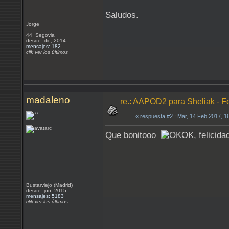
Saludos.
Jorge
44 Segovia
desde: dic, 2014
mensajes: 182
clik ver los últimos
madaleno
re.: AAPOD2 para Sheliak - F
«
respuesta #2
: Mar, 14 Feb 2017, 1
Que bonitooo
, felicida
Bustarviejo (Madrid)
desde: jun, 2015
mensajes: 5183
clik ver los últimos