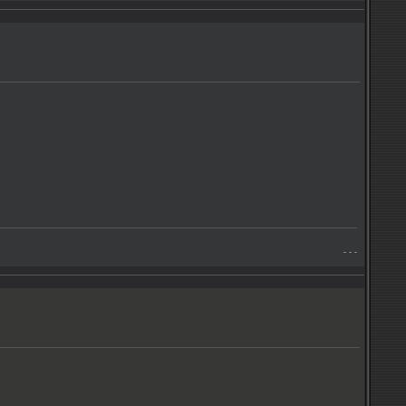
- - -