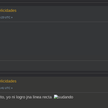
elicidades
6:23 UTC »
elicidades
6:41 UTC »
to, yo ni logro jna linea recta