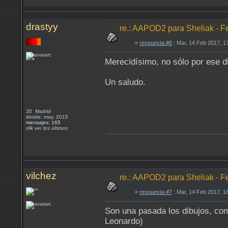
drastyy
re.: AAPOD2 para Sheliak - F
«
respuesta #6
: Mar, 14 Feb 2017, 1
Merecidísimo, no sólo por ese d
Un saludo.
35 Madrid
desde: may, 2015
mensajes: 165
clik ver los últimos
vilchez
re.: AAPOD2 para Sheliak - F
«
respuesta #7
: Mar, 14 Feb 2017, 1
Son una pasada los dibujos, com
Leonardo)