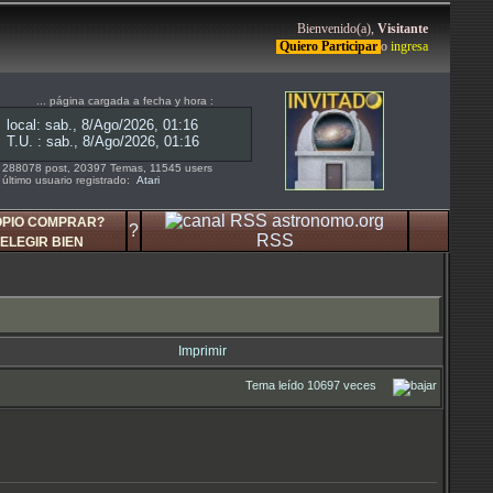
Bienvenido(a),
Visitante
Quiero Participar
o
ingresa
... página cargada a fecha y hora :
288078 post, 20397 Temas, 11545 users
último usuario registrado:
Atari
OPIO COMPRAR?
?
RSS
ELEGIR BIEN
Imprimir
Tema leído 10697 veces