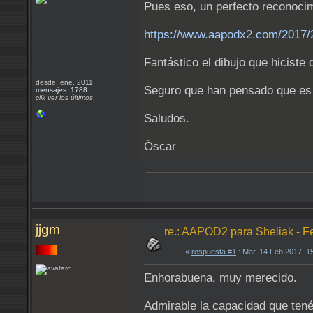
Pues eso, un perfecto reconocim
https://www.aapodx2.com/2017/
Fantástico el dibujo que hiciste
desde: ene, 2011
Seguro que han pensado que es
mensajes: 1788
clik ver los últimos
Saludos.
Óscar
jjgm
re.: AAPOD2 para Sheliak - F
«
respuesta #1
: Mar, 14 Feb 2017, 1
Enhorabuena, muy merecido.
Admirable la capacidad que tené