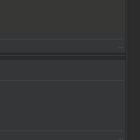
- - -
- - -