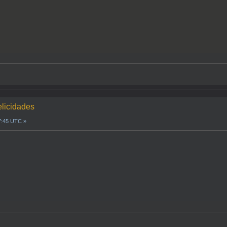
elicidades
7:45 UTC »