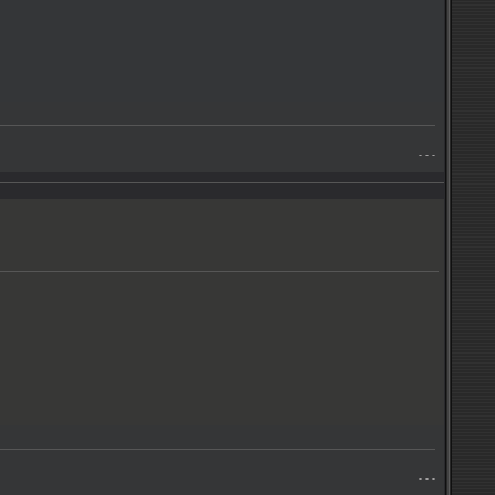
- - -
- - -