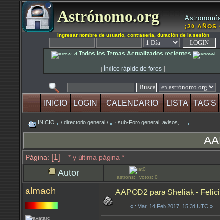
Astrónomo.org
Astronomía
¡20 AÑOS 
Ingresar nombre de usuario, contraseña, duración de la sesión
Todos los Temas Actualizados recientes
|
Índice rápido de foros
|
INICIO
LOGIN
CALENDARIO
LISTA
TAG'S
INICIO
/ directorio general /
· sub-Foro general, avisos, ...
AAP
[1]
Página:
* y última página *
Autor
astrons: votos: 0
almach
AAPOD2 para Sheliak - Felic
«
: Mar, 14 Feb 2017, 15:34 UTC »