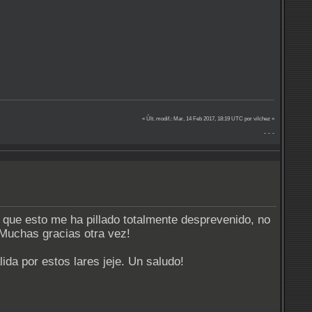
« Últ. modif.: Mar, 14 Feb 2017, 18:19 UTC por vilchez »
- - -
que esto me ha pillado totalmente desprevenido, no
Muchas gracias otra vez!
da por estos lares jeje. Un saludo!