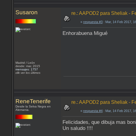
Susaron
re.: AAPOD2 para Sheliak - F
«
respuesta #3
: Mar, 14 Feb 2017, 1
Enhorabuena Migué
Madrid / León
desde: mar, 2015
mensajes: 1757
clik ver los últimos
ReneTenerife
re.: AAPOD2 para Sheliak - F
Desde la Selva Negra en
Alemania.
«
respuesta #4
: Mar, 14 Feb 2017, 1
Felicidades, que dibuja mas boni
Un saludo !!!!