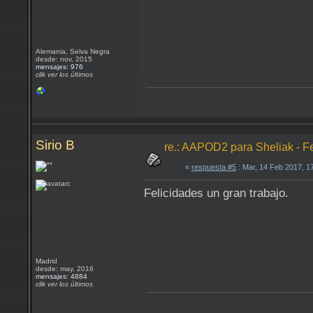
Alemania, Selva Negra
desde: nov, 2015
mensajes: 976
clik ver los últimos
Sirio B
re.: AAPOD2 para Sheliak - F
«
respuesta #5
: Mar, 14 Feb 2017, 1
Felicidades un gran trabajo.
Madrid
desde: may, 2016
mensajes: 4884
clik ver los últimos