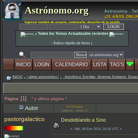
Astrónomo.org
Astronomía · Tel
¡20 AÑOS ONLIN
Ingresar nombre de usuario, contraseña, duración de la sesión
Todos los Temas Actualizados recientes
|
Índice rápido de foros
|
INICIO
LOGIN
CALENDARIO
LISTA
TAG'S
INICIO
/ objeto astronómico /
· Astrofísica: Estrellas, Sistemas Estelares, Espaci
[1]
Página:
* y última página *
Autor
astrons: votos: 0
pastorgalactico
Desdoblando a Sirio
«
: Mié, 09 Ene 2019, 18:16 UTC »