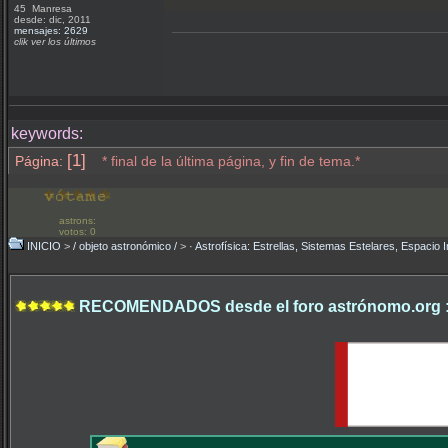
45 Manresa
desde: dic, 2011
mensajes: 2629
clik ver los últimos
keywords:
[1]
Página:
* final de la última página, y fin de tema.*
astrons:
votos: 0
INICIO
>
/ objeto astronómico /
>
· Astrofísica: Estrellas, Sistemas Estelares, Espacio I
RECOMENDADOS desde el foro astrónomo.org 