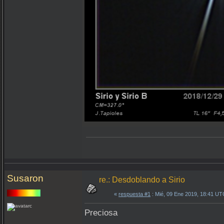
Susaron
re.: Desdoblando a Sirio
«
respuesta #1
: Mié, 09 Ene 2019, 18:41 UT
Preciosa