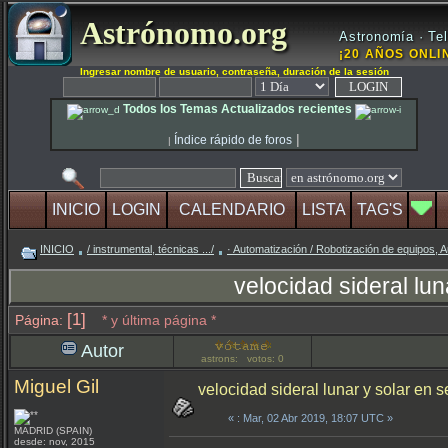
Astrónomo.org
Astronomía · Tel
¡20 AÑOS ONLIN
Ingresar nombre de usuario, contraseña, duración de la sesión
Todos los Temas Actualizados recientes
|
Índice rápido de foros
|
INICIO
LOGIN
CALENDARIO
LISTA
TAG'S
INICIO
/ instrumental, técnicas .../
· Automatización / Robotización de equipos, A
velocidad sideral lu
[1]
Página:
* y última página *
Autor
astrons: votos: 0
Miguel Gil
velocidad sideral lunar y solar en
«
: Mar, 02 Abr 2019, 18:07 UTC »
MADRID (SPAIN)
desde: nov, 2015