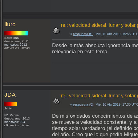
Iluro
re.: velocidad sideral, lunar y solar
«
respuesta #1
: Mié, 10 Abr 2019, 15:55 UT
Barcelona
desde: mar, 2011
Desde la más absoluta ignorancia me
mensajes: 2912
clik ver los últimos
relevancia en este tema
JDA
re.: velocidad sideral, lunar y solar
«
respuesta #2
: Mié, 10 Abr 2019, 17:30 UT
Javier
De mis oxidados conocimientos de ast
62 Vitoria
desde: ene, 2013
se mueve a velocidad constante, y a p
mensajes: 394
clik ver los últimos
tiempo solar verdadero (el definido po
del año. Creo que lo que pedía Miguel