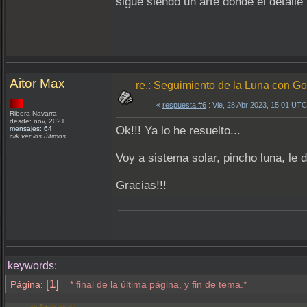
sigue siendo un arte donde el detalle
Aitor Max
re.: Seguimiento de la Luna con 
«
respuesta #6
: Vie, 28 Abr 2023, 15:01 UTC
Ribera Navarra
desde: nov, 2021
Ok!!! Ya lo he resuelto...
mensajes: 64
clik ver los últimos
Voy a sistema solar, pincho luna, le d
Gracias!!!
keywords:
[1]
Página:
* final de la última página, y fin de tema.*