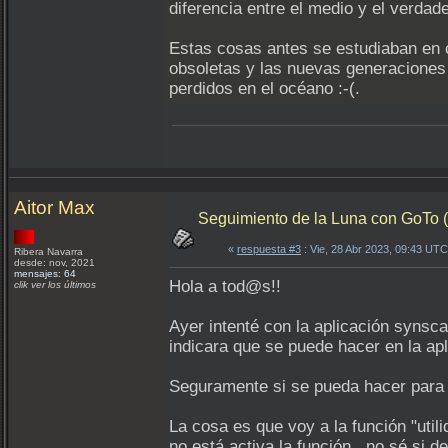
diferencia entre el medio y el verda
Estas cosas antes se estudiaban en c
obsoletas y las nuevas generaciones n
perdidos en el océano :-(.
Aitor Max
Seguimiento de la Luna con GoTo
«
respuesta #3
: Vie, 28 Abr 2023, 09:43 UTC
Ribera Navarra
desde: nov, 2021
mensajes: 64
Hola a tod@s!!
clik ver los últimos
Ayer intenté con la aplicación synsc
indicara que se puede hacer en la apl
Seguramente si se pueda hacer para s
La cosa es que voy a la función "uti
no está activa la función...no sé si d