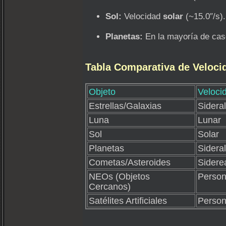
Sol:
Velocidad
solar
(~15.0″/s).
Planetas:
En la mayoría de caso
Tabla Comparativa de Veloci
Objeto
Veloc
Estrellas/Galaxias
Sideral
Luna
Lunar
Sol
Solar
Planetas
Sidera
Cometas/Asteroides
Sidere
NEOs (Objetos
Person
Cercanos)
Satélites Artificiales
Person