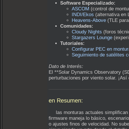
Software Especializado:
ASCOM
(control de montu
INDI/Ekos
(alternativa en 
Heavens-Above
(TLE para 
Comunidades:
Cloudy Nights
(foros técni
Stargazers Lounge
(experi
Tutoriales:
Configurar PEC en montu
Seguimiento de satélites c
Dato de Interés:
El **Solar Dynamics Observatory (SD
perturbaciones por viento solar. ¡Así 
en Resumen:
las monturas actuales simplifican el
firmware maneja lo básico, escenario
o ajustes finos de velocidad. No sube