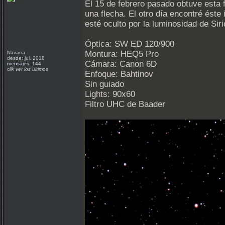
El 15 de febrero pasado obtuve esta f
una flecha. El otro día encontré éste
esté oculto por la luminosidad de Sir
Óptica: SW ED 120/900
Montura: HEQ5 Pro
Navarra
desde: jul, 2018
Cámara: Canon 6D
mensajes: 144
clik ver los últimos
Enfoque: Bahtinov
Sin guiado
Lights: 90x60
Filtro UHC de Baader