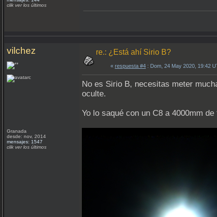
clik ver los últimos
vilchez
re.: ¿Está ahí Sirio B?
«
respuesta #4
: Dom, 24 May 2020, 19:42 
No es Sirio B, necesitas meter much
oculte.
Yo lo saqué con un C8 a 4000mm de 
Granada
desde: nov, 2014
mensajes: 1547
clik ver los últimos