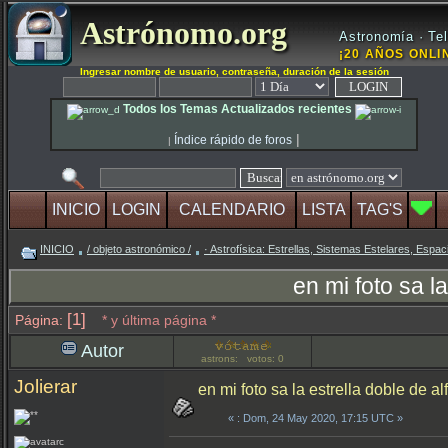
Astrónomo.org
Astronomía · Tel
¡20 AÑOS ONLIN
Ingresar nombre de usuario, contraseña, duración de la sesión
Todos los Temas Actualizados recientes
|
Índice rápido de foros
|
INICIO
LOGIN
CALENDARIO
LISTA
TAG'S
INICIO
/ objeto astronómico /
· Astrofísica: Estrellas, Sistemas Estelares, Espaci
en mi foto sa l
[1]
Página:
* y última página *
Autor
astrons: votos: 0
Jolierar
en mi foto sa la estrella doble de al
«
: Dom, 24 May 2020, 17:15 UTC »