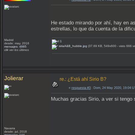
He estado mirando por ahí, hay en ast
estrellas, lo que da cuenta de la dif
Madrid
desde: may, 2016
siriaA&B_hubble.jpg
(37.69 KB, 549x600 - visto 666 v
mensajes: 4885
clik ver los últimos
Jolierar
re.: ¿Está ahí Sirio B?
«
respuesta #3
: Dom, 24 May 2020, 19:04 
Muchas gracias Sirio, a ver si tengo 
Navarra
desde: jul, 2018
mensajes: 144