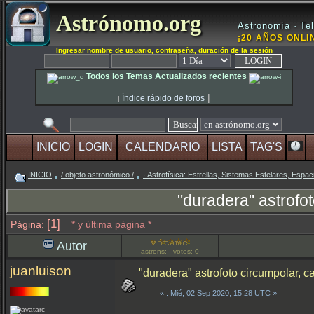
Astrónomo.org
Astronomía · Tel
¡20 AÑOS ONLIN
Ingresar nombre de usuario, contraseña, duración de la sesión
Todos los Temas Actualizados recientes
|
Índice rápido de foros
|
INICIO
LOGIN
CALENDARIO
LISTA
TAG'S
INICIO
/ objeto astronómico /
· Astrofísica: Estrellas, Sistemas Estelares, Espaci
"duradera" astrofot
[1]
Página:
* y última página *
Autor
astrons: votos: 0
juanluison
"duradera" astrofoto circumpolar, ca
«
: Mié, 02 Sep 2020, 15:28 UTC »