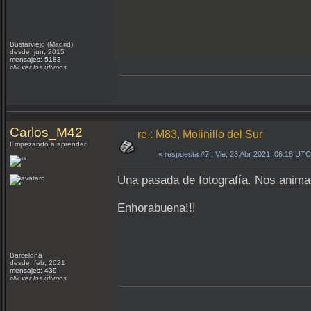
Bustarviejo (Madrid)
desde: jun, 2015
mensajes: 5183
clik ver los últimos
Carlos_M42
re.: M83, Molinillo del Sur
Empezando a aprender
«
respuesta #7
: Vie, 23 Abr 2021, 06:18 UTC
Una pasada de fotografía. Nos anima
Enhorabuena!!!
Barcelona
desde: feb, 2021
mensajes: 439
clik ver los últimos