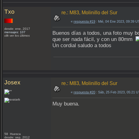
Txo
re.: M83, Molinillo del Sur
«
respuesta #19
: Mié, 04 Ene 2023, 09:39 U
desde: ene, 2017
Buenos días a todos, una foto muy bo
mensajes: 107
clik ver los últimos
que ser nada fácil, y con un 80mm
Un cordial saludo a todos
Josex
re.: M83, Molinillo del Sur
«
respuesta #20
: Sáb, 25 Feb 2023, 05:21 
Muy buena.
58 Huesca
desde: sep, 2012