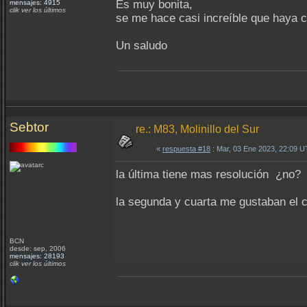
Es muy bonita,
mensajes: 4915
clik ver los últimos
se me hace casi increíble que haya co
Un saludo
Sebtor
re.: M83, Molinillo del Sur
«
respuesta #18
: Mar, 03 Ene 2023, 22:09 
la última tiene mas resolución ¿no?
la segunda y cuarta me gustaban el c
BCN
desde: sep, 2006
mensajes: 28193
clik ver los últimos