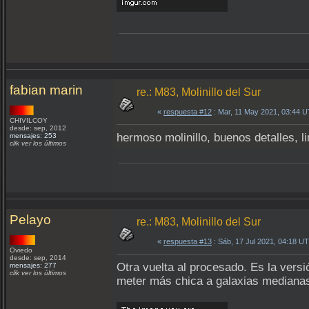
fabian marin
re.: M83, Molinillo del Sur
«
respuesta #12
: Mar, 11 May 2021, 03:44 
CHIVILCOY
desde: sep, 2012
hermoso molinillo, buenos detalles, li
mensajes: 253
clik ver los últimos
Pelayo
re.: M83, Molinillo del Sur
«
respuesta #13
: Sáb, 17 Jul 2021, 04:18 U
Oviedo
desde: sep, 2014
Otra vuelta al procesado. Es la ver
mensajes: 277
clik ver los últimos
meter más chica a galaxias mediana