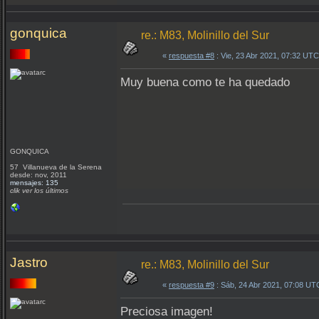
gonquica
re.: M83, Molinillo del Sur
«
respuesta #8
: Vie, 23 Abr 2021, 07:32 UTC
Muy buena como te ha quedado
GONQUICA
57 Villanueva de la Serena
desde: nov, 2011
mensajes: 135
clik ver los últimos
Jastro
re.: M83, Molinillo del Sur
«
respuesta #9
: Sáb, 24 Abr 2021, 07:08 UT
Preciosa imagen!