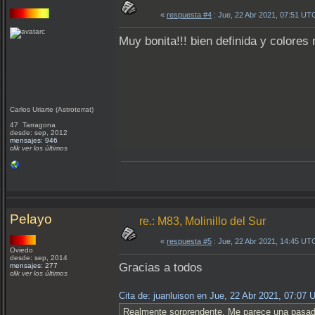
«
respuesta #4
: Jue, 22 Abr 2021, 07:51 UT
Muy bonita!!! bien definida y colores
Carlos Uriarte (Astroterrat)
47 Tarragona
desde: sep, 2012
mensajes: 946
clik ver los últimos
Pelayo
re.: M83, Molinillo del Sur
«
respuesta #5
: Jue, 22 Abr 2021, 14:45 UT
Oviedo
desde: sep, 2014
Gracias a todos
mensajes: 277
clik ver los últimos
Cita de: juanluison en Jue, 22 Abr 2021, 07:07
Realmente sorprendente. Me parece una pasada 