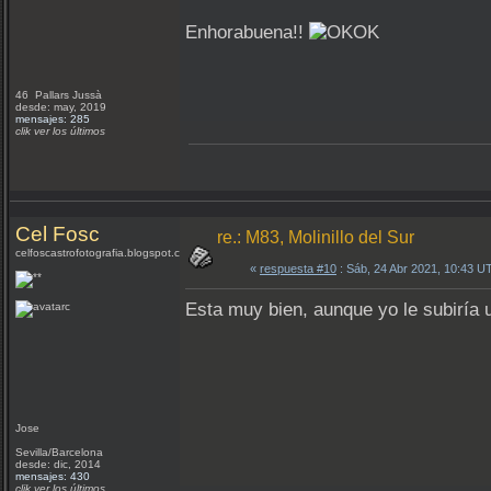
Enhorabuena!!
46 Pallars Jussà
desde: may, 2019
mensajes: 285
clik ver los últimos
Cel Fosc
re.: M83, Molinillo del Sur
celfoscastrofotografia.blogspot.com
«
respuesta #10
: Sáb, 24 Abr 2021, 10:43 U
Esta muy bien, aunque yo le subiría 
Jose
Sevilla/Barcelona
desde: dic, 2014
mensajes: 430
clik ver los últimos