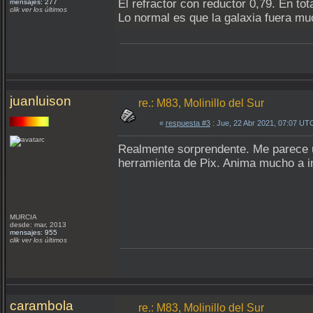
El refractor con reductor 0,79. En to
mensajes: 277
clik ver los últimos
Lo normal es que la galaxia fuera mu
juanluison
re.: M83, Molinillo del Sur
«
respuesta #3
: Jue, 22 Abr 2021, 07:07 UT
Realmente sorprendente. Me parece u
herramienta de Pix. Anima mucho a in
MURCIA
desde: mar, 2013
mensajes: 955
clik ver los últimos
carambola
re.: M83, Molinillo del Sur