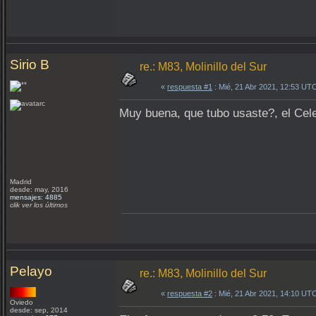
Sirio B
re.: M83, Molinillo del Sur
«
respuesta #1
: Mié, 21 Abr 2021, 12:53 UT
Muy buena, que tubo usaste?, el Cele
Madrid
desde: may, 2016
mensajes: 4885
clik ver los últimos
Pelayo
re.: M83, Molinillo del Sur
«
respuesta #2
: Mié, 21 Abr 2021, 14:10 UT
Oviedo
desde: sep, 2014