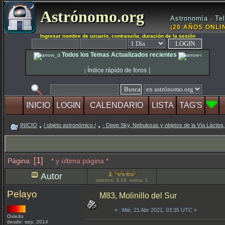
Astrónomo.org
Astronomía · Tel
¡20 AÑOS ONLIN
Ingresar nombre de usuario, contraseña, duración de la sesión
Todos los Temas Actualizados recientes
|
Índice rápido de foros
|
INICIO
LOGIN
CALENDARIO
LISTA
TAG'S
INICIO
/ objeto astronómico /
· Deep Sky, Nebulosas y objetos de la Vía Láctea,
[1]
Página:
* y última página *
Autor
astrons: 3.29 votos: 1
Pelayo
M83, Molinillo del Sur
«
: Mié, 21 Abr 2021, 03:35 UTC »
Oviedo
desde: sep, 2014