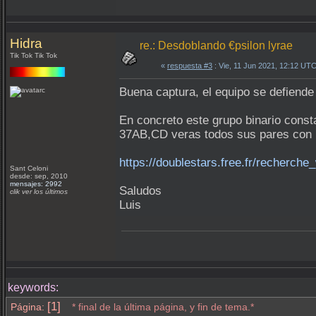
Hidra
re.: Desdoblando €psilon lyrae
Tik Tok Tik Tok
«
respuesta #3
: Vie, 11 Jun 2021, 12:12 UTC
Buena captura, el equipo se defiende
En concreto este grupo binario cons
37AB,CD veras todos sus pares con l
https://doublestars.free.fr/recherch
Sant Celoni
desde: sep, 2010
mensajes: 2992
Saludos
clik ver los últimos
Luis
keywords:
[1]
Página:
* final de la última página, y fin de tema.*