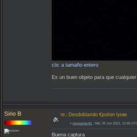
clic a tamaño entero
Es un buen objeto para que cualquier
Sirio B
re.: Desdoblando €psilon lyrae
«
respuesta #1
: Mié, 09 Jun 2021, 12:40 UT
Buena captura