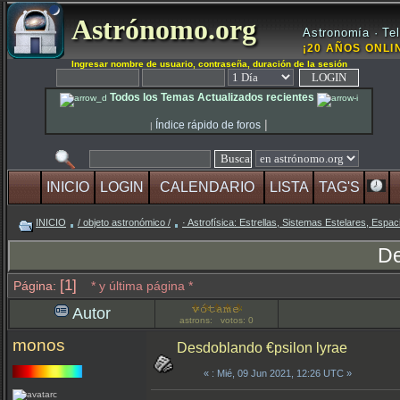
Astrónomo.org
Astronomía · Tel
¡20 AÑOS ONLIN
Ingresar nombre de usuario, contraseña, duración de la sesión
Todos los Temas Actualizados recientes
|
Índice rápido de foros
|
INICIO
LOGIN
CALENDARIO
LISTA
TAG'S
INICIO
/ objeto astronómico /
· Astrofísica: Estrellas, Sistemas Estelares, Espaci
De
[1]
Página:
* y última página *
Autor
astrons: votos: 0
monos
Desdoblando €psilon lyrae
«
: Mié, 09 Jun 2021, 12:26 UTC »