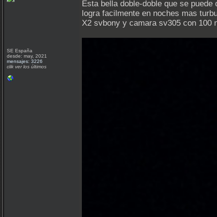
Esta bella doble-doble que se puede
logra facilmente en noches mas turb
X2 svbony y camara sv305 con 100 m
SE España
desde: may, 2021
mensajes: 3226
clik ver los últimos