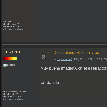
Madrid
desde: may, 2016
mensajes: 4882
clik ver los últimos
artizarra
re.: Desdoblando €psilon lyrae
«
respuesta #2
: Mié, 09 Jun 2021, 20:39 UT
Muy buena imagen.Con ese refractor 
.
Un Saludo.
donostia-san sebastian
desde: abr, 2016
mensajes: 1064
clik ver los últimos