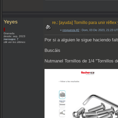
Yeyes
re.: [ayuda] Tornillo para unir réfle
«
respuesta #2
: Dom, 03 Dic 2023, 21:23 U
Granada
desde: sep, 2023
Por si a alguien le sigue haciendo fa
mensajes: 7
clik ver los últimos
Buscáis
Nutmanel Tornillos de 1/4 "Tornillos