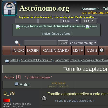
Astrónomo.org
Astronomía · Tel
¡20 AÑOS ONLIN
Ingresar nombre de usuario, contraseña, duración de la sesión
Todos los Temas Actualizados recientes
|
Índice rápido de foros
|
INICIO
LOGIN
CALENDARIO
LISTA
TAG'S
INICIO
/ instrumental, técnicas .../
· accesorios, material y bricolaje / alimentac
Tornillo adaptador
[1]
Página:
* y última página *
Autor
astrons: votos: 0
D_79
Tornillo adaptador réflex a cola de 
«
: Vie, 11 Jun 2021, 20:50 UTC »
Girona - hemisferio norte
desde: ene, 2021