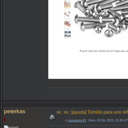
peterkas
re.: re.: [ayuda] Tornillo para unir r
«
respuesta #3
: Dom, 03 Dic 2023, 22:45 U