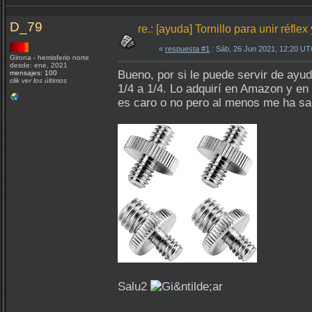
D_79
re.: [ayuda] Tornillo para unir réfle
«
respuesta #1
: Sáb, 26 Jun 2021, 12:20 UT
Girona - hemisferio norte
desde: ene, 2021
Bueno, por si le puede servir de ayud
mensajes: 100
clik ver los últimos
1/4 a 1/4. Lo adquirí en Amazon y en e
es caro o no pero al menos me ha sa
Salu2