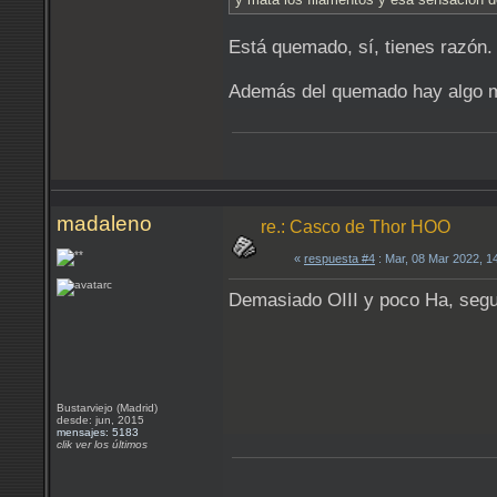
Está quemado, sí, tienes razón
Además del quemado hay algo m
madaleno
re.: Casco de Thor HOO
«
respuesta #4
: Mar, 08 Mar 2022, 1
Demasiado OIII y poco Ha, segu
Bustarviejo (Madrid)
desde: jun, 2015
mensajes: 5183
clik ver los últimos