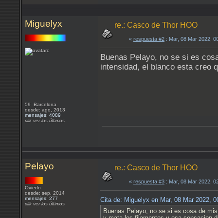
Miguelyx
re.: Casco de Thor HOO
«
respuesta #2
: Mar, 08 Mar 2022, 0
Buenas Pelayo, no se si es cosa
intensidad, el blanco esta creo
59 Barcelona
desde: ago, 2013
mensajes: 4089
clik ver los últimos
Pelayo
re.: Casco de Thor HOO
«
respuesta #3
: Mar, 08 Mar 2022, 0
Oviedo
desde: sep, 2014
mensajes: 277
Cita de: Miguelyx en Mar, 08 Mar 2022, 
clik ver los últimos
Buenas Pelayo, no se si es cosa de mis 
y mata los filamentos y esa sensacion d