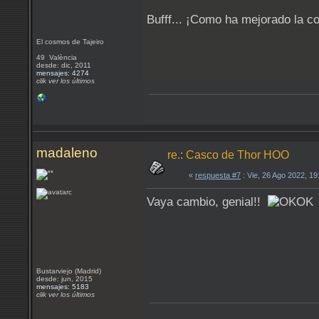
Bufff... ¡Como ha mejorado la 
El cosmos de Tajeiro
49 València
desde: dic, 2011
mensajes: 4274
clik ver los últimos
madaleno
re.: Casco de Thor HOO
«
respuesta #7
: Vie, 26 Ago 2022, 1
Vaya cambio, genial!!
Bustarviejo (Madrid)
desde: jun, 2015
mensajes: 5183
clik ver los últimos