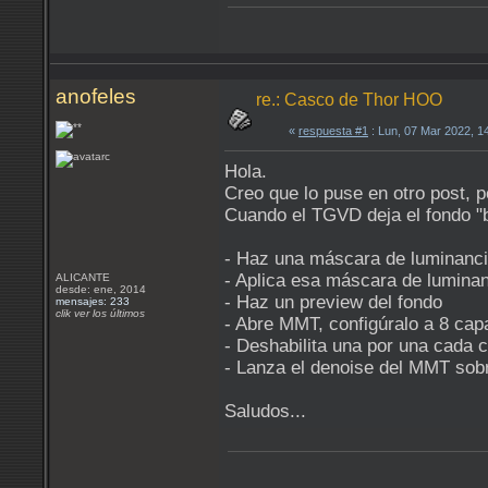
anofeles
re.: Casco de Thor HOO
«
respuesta #1
: Lun, 07 Mar 2022, 1
Hola.
Creo que lo puse en otro post, p
Cuando el TGVD deja el fondo "b
- Haz una máscara de luminanci
- Aplica esa máscara de luminanc
ALICANTE
desde: ene, 2014
- Haz un preview del fondo
mensajes: 233
clik ver los últimos
- Abre MMT, configúralo a 8 capas
- Deshabilita una por una cada 
- Lanza el denoise del MMT sobr
Saludos...