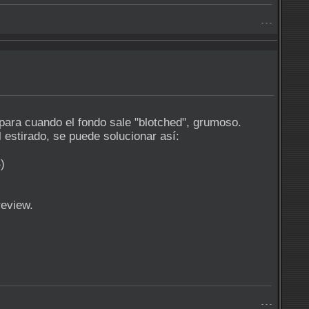
- - -
n para cuando el fondo sale "blotched", grumoso.
 estirado, se puede solucionar así:
)
review.
- - -