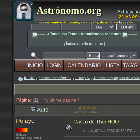
Astrónomo.org
Astronomía
¡20 AÑOS 
Ingresar nombre de usuario, contraseña, duración de la sesión
Todos los Temas Actualizados recientes
|
Índice rápido de foros
|
INICIO
LOGIN
CALENDARIO
LISTA
TAG'S
INICIO
/ objeto astronómico /
· Deep Sky, Nebulosas y objetos de la Vía
[1]
Página:
* y última página *
Autor
astrons: votos: 0
Pelayo
Casco de Thor HOO
«
: Lun, 07 Mar 2022, 02:32 UTC »
Oviedo
desde: sep, 2014