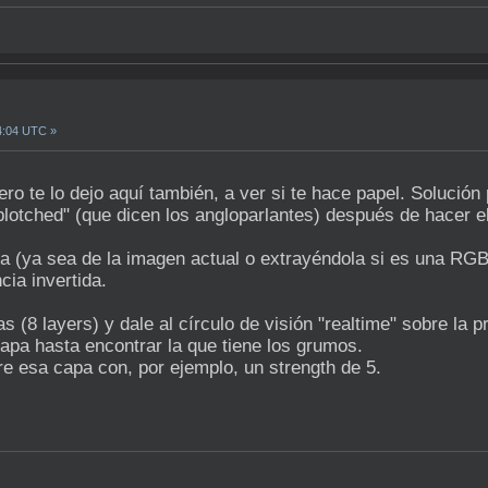
4:04 UTC »
ero te lo dejo aquí también, a ver si te hace papel. Solució
lotched" (que dicen los angloparlantes) después de hacer el
a (ya sea de la imagen actual o extrayéndola si es una RGB
ia invertida.
 (8 layers) y dale al círculo de visión "realtime" sobre la p
capa hasta encontrar la que tiene los grumos.
e esa capa con, por ejemplo, un strength de 5.