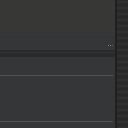
- - -