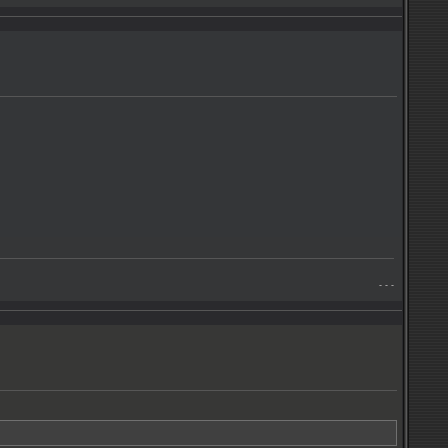
- - -