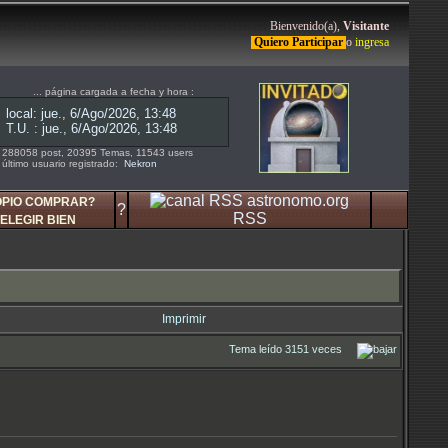
Bienvenido(a),
Visitante
Quiero Participar
o
ingresa
... página cargada a fecha y hora :
288058 post, 20395 Temas, 11543 users
último usuario registrado:
Nekron
OPIO COMPRAR?
?
RSS
ELEGIR BIEN
Imprimir
Tema leído 3151 veces