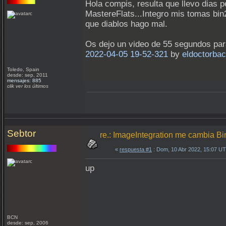
Hola compis, resulta que llevo dias 
MastereFlats...Integro mis tomas bin
que diablos hago mal.
Os dejo un video de 55 segundos par
2022-04-05 19-52-321
by
eldoctorbac
Toledo, Spain
desde: sep, 2011
mensajes: 885
clik ver los últimos
Sebtor
re.: ImageIntegration me cambia B
«
respuesta #1
: Dom, 10 Abr 2022, 15:07 U
up
BCN
desde: sep, 2006