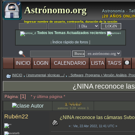
Astrónomo.org
Astronomía · Tel
¡20 AÑOS ONLIN
Ingresar nombre de usuario, contraseña, duración de la sesión
Todos los Temas Actualizados recientes
|
Índice rápido de foros
|
INICIO
LOGIN
CALENDARIO
LISTA
TAG'S
INICIO
/ instrumental, técnicas .../
· Software, Programa + Versión. Análisis, Pro
¿NINA reconoce las
[1]
Página:
* y última página *
Autor
astrons: 3.29 votos: 1
Rubén22
¿NINA reconoce las cámaras Svbo
«
: Vie, 22 Abr 2022, 11:41 UTC »