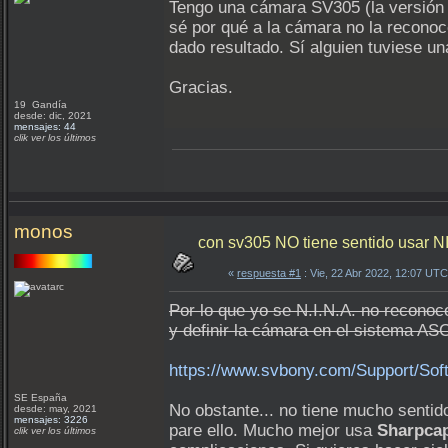
Tengo una cámara SV305 (la versión 
sé por qué a la cámara no la recono
dado resultado. Sí alguien tuviese 
Gracias.
19 Gandía
desde: dic, 2021
mensajes: 44
clik ver los últimos
monos
con sv305 NO tiene sentido usar 
«
respuesta #1
: Vie, 22 Abr 2022, 12:07 UTC
Por lo que yo se N.I.N.A. no recono
y definir la cámara en el sistema AS
https://www.svbony.com/Support/Sof
SE España
No obstante... no tiene mucho senti
desde: may, 2021
mensajes: 3226
pare ello. Mucho mejor usa
Sharpca
clik ver los últimos