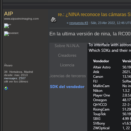
AIP
re.: ¿NINA reconoce las cámaras 
www.aipastroimaging.com
«
respuesta #3
: Sáb, 23 Abr 2022, 12:46 UT
En la ultima versión de nina, la RC00
Álvaro
36 Hortaleza, Madrid
desde: mar, 2013
mensajes: 2507
clik ver los últimos