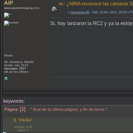
AIP
re.: ¿NINA reconoce las cámaras 
www.aipastroimaging.com
«
respuesta #5
: Sáb, 23 Abr 2022, 20:53 UT
Si, hoy lanzaron la RC2 y ya la esto
Álvaro
36 Hortaleza, Madrid
desde: mar, 2013
mensajes: 2507
clik ver los últimos
keywords:
[1]
Página:
* final de la última página, y fin de tema.*
astrons: 3.29
votos: 1