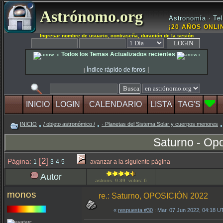
Astrónomo.org
Astronomía · Tel
¡20 AÑOS ONLIN
Ingresar nombre de usuario, contraseña, duración de la sesión
Todos los Temas Actualizados recientes
|
Índice rápido de foros
|
INICIO
LOGIN
CALENDARIO
LISTA
TAG'S
INICIO
/ objeto astronómico /
· Planetas del Sistema Solar y cuerpos menores
Saturno - Opo
[2]
Página:
1
3
4
5
avanzar a la siguiente página
Autor
astrons: 9.39 votos: 6
monos
re.: Saturno, OPOSICIÓN 2022
«
respuesta #30
: Mar, 07 Jun 2022, 04:18 U