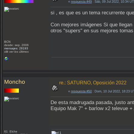
«
respuesta #49
: Sáb, 09 Jul 2022, 10:34 U
si , es que es un tema recurrente que
Con mejores imágenes Si que llegan a
otros "supers" en sus mejores tomas
BCN
desde: sep, 2006
mensajes: 28193
clik ver los últimos
Moncho
re.: SATURNO, Oposición 2022
«
respuesta #50
: Dom, 10 Jul 2022, 18:23 
De esta madrugada pasada, justo ante
Equipo Mak 7" + barlow x2 televue +
61 Elche