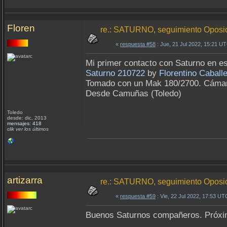
Floren
re.: SATURNO, seguimiento Oposici
«
respuesta #58
: Jue, 21 Jul 2022, 15:21 U
Mi primer contacto con Saturno en es
Saturno 210722
by
Florentino Caball
Tomado con un Mak 180/2700. Cámar
Desde Camuñas (Toledo)
Toledo
desde: dic, 2013
mensajes: 418
clik ver los últimos
artizarra
re.: SATURNO, seguimiento Oposici
«
respuesta #59
: Vie, 22 Jul 2022, 17:53 UT
Buenos Saturnos compañeros. Próximo