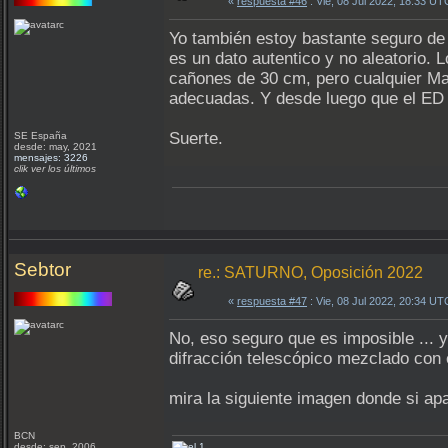
«
respuesta #46
: Vie, 08 Jul 2022, 18:33 UT
Yo también estoy bastante seguro de q
es un dato autentico y no aleatorio.
cañones de 30 cm, pero cualquier Ma
adecuadas. Y desde luego que el ED
Suerte.
SE España
desde: may, 2021
mensajes: 3226
clik ver los últimos
Sebtor
re.: SATURNO, Oposición 2022
«
respuesta #47
: Vie, 08 Jul 2022, 20:34 UT
No, eso seguro que es imposible ... y
difracción telescópico mezclado con e
mira la siguiente imagen donde si ap
BCN
desde: sep, 2006