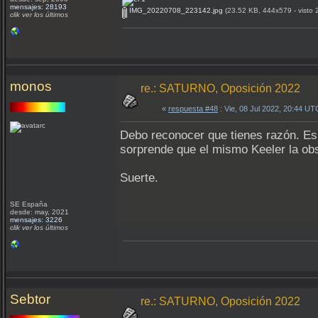
mensajes: 28193
IMG_20220708_223142.jpg
(23.52 KB, 444x579 - visto 
clik ver los últimos
monos
re.: SATURNO, Oposición 2022
«
respuesta #48
: Vie, 08 Jul 2022, 20:44 UT
Debo reconocer que tienes razón. Es
sorprende que el mismo Keeler la obs
Suerte.
SE España
desde: may, 2021
mensajes: 3226
clik ver los últimos
Sebtor
re.: SATURNO, Oposición 2022