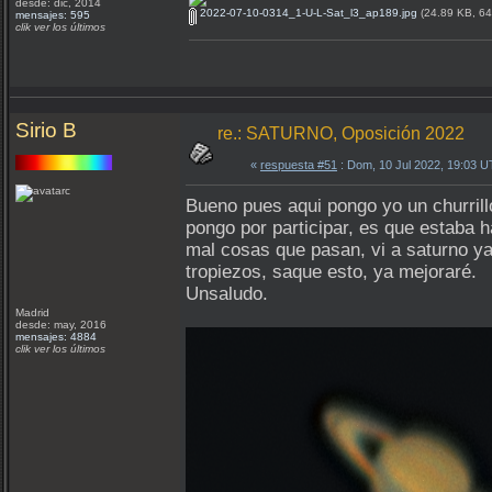
desde: dic, 2014
2022-07-10-0314_1-U-L-Sat_l3_ap189.jpg
(24.89 KB, 640
mensajes: 595
clik ver los últimos
Sirio B
re.: SATURNO, Oposición 2022
«
respuesta #51
: Dom, 10 Jul 2022, 19:03 
Bueno pues aqui pongo yo un churrill
pongo por participar, es que estaba 
mal cosas que pasan, vi a saturno ya
tropiezos, saque esto, ya mejoraré.
Unsaludo.
Madrid
desde: may, 2016
mensajes: 4884
clik ver los últimos