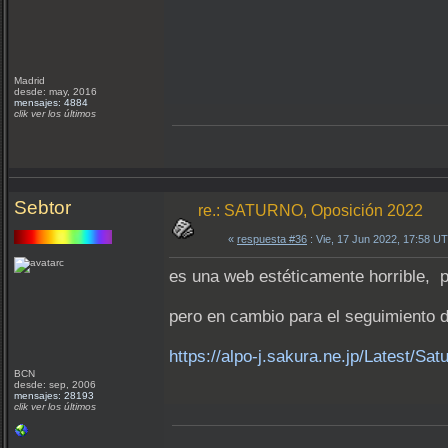
Madrid
desde: may, 2016
mensajes: 4884
clik ver los últimos
Sebtor
re.: SATURNO, Oposición 2022
«
respuesta #36
: Vie, 17 Jun 2022, 17:58 U
es una web estéticamente horrible, p
pero en cambio para el seguimiento d
https://alpo-j.sakura.ne.jp/Latest/Sat
BCN
desde: sep, 2006
mensajes: 28193
clik ver los últimos