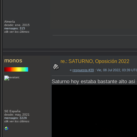
Almería
desde: ene, 2015
mensajes: 315
clik ver los últimos
monos
re.: SATURNO, Oposición 2022
«
respuesta #39
: Vie, 08 Jul 2022, 03:39 UT
Saturno hoy estaba bastante alto asi 
SE España
desde: may, 2021
mensajes: 3226
clik ver los últimos