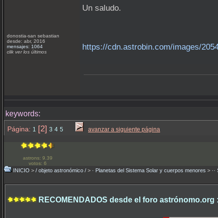
Un saludo.
donostia-san sebastian
desde: abr, 2016
https://cdn.astrobin.com/images/20
mensajes: 1064
clik ver los últimos
keywords:
[2]
Página:
1
3
4
5
avanzar a siguiente página
astrons: 9.39
votos: 6
INICIO
>
/ objeto astronómico /
>
· Planetas del Sistema Solar y cuerpos menores
>
··
RECOMENDADOS desde el foro astrónomo.org 