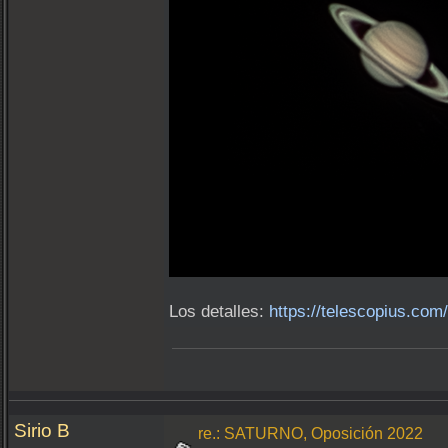
Los detalles:
https://telescopius.com
Sirio B
re.: SATURNO, Oposición 2022