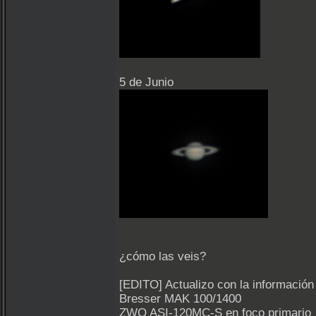
5 de Junio
¿cómo las veis?
[EDITO] Actualizo con la información
Bresser MAK 100/1400
ZWO ASI-120MC-S en foco primario