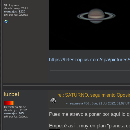
SE España
desde: may, 2021
mensajes: 3226
clik ver los últimos
https://telescopius.com/spa/picture
luzbel
re.: SATURNO, seguimiento Oposici
«
respuesta #56
: Jue, 21 Jul 2022, 01:07 U
Hemisferio Norte
desde: jun, 2022
Pues me atrevo a poner por aquí lo 
mensajes: 205
clik ver los últimos
Empecé así , muy en plan "planeta c