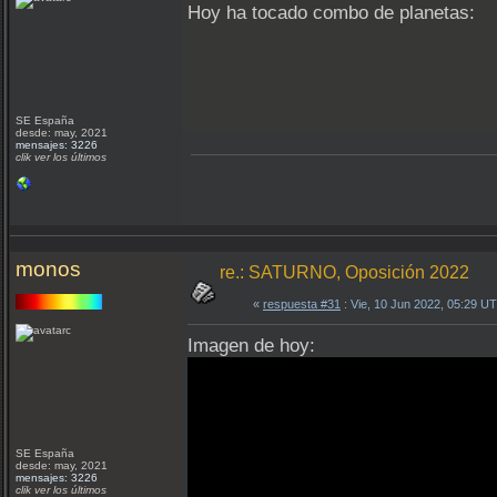
Hoy ha tocado combo de planetas:
SE España
desde: may, 2021
mensajes: 3226
clik ver los últimos
monos
re.: SATURNO, Oposición 2022
«
respuesta #31
: Vie, 10 Jun 2022, 05:29 U
Imagen de hoy:
SE España
desde: may, 2021
mensajes: 3226
clik ver los últimos