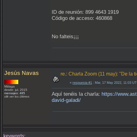
ID de reunión: 899 4643 1919
Código de acceso: 460868
No falteis¡¡¡
Jesús Navas
re.: Charla Zoom (11 may): "De la t
«
respuesta #1
: Mar, 17 May 2022, 11:03 U
Málaga
desde: jul, 2015
Aquí tenéis la charla:
https://www.ast
mensajes: 485
clik ver los últimos
david-galadi/
keywords: