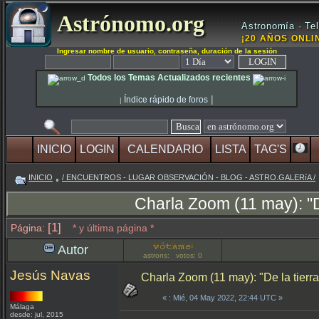
Astrónomo.org
Astronomía · Tel
¡20 AÑOS ONLIN
Ingresar nombre de usuario, contraseña, duración de la sesión
Todos los Temas Actualizados recientes
|
Índice rápido de foros
|
INICIO
LOGIN
CALENDARIO
LISTA
TAG'S
INICIO
/ ENCUENTROS - LUGAR OBSERVACIÓN - BLOG - ASTRO.GALERíA /
Charla Zoom (11 may): "De
[1]
Página:
* y última página *
Autor
astrons: votos: 0
Jesús Navas
Charla Zoom (11 may): "De la tierra
«
: Mié, 04 May 2022, 22:44 UTC »
Málaga
desde: jul, 2015