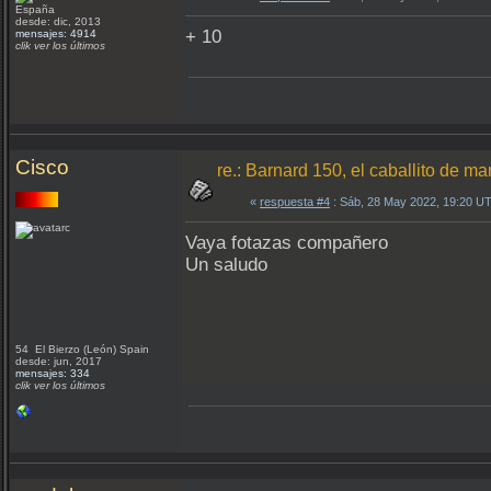
España
desde: dic, 2013
+ 10
mensajes: 4914
clik ver los últimos
Cisco
re.: Barnard 150, el caballito de ma
«
respuesta #4
: Sáb, 28 May 2022, 19:20 U
Vaya fotazas compañero
Un saludo
54 El Bierzo (León) Spain
desde: jun, 2017
mensajes: 334
clik ver los últimos