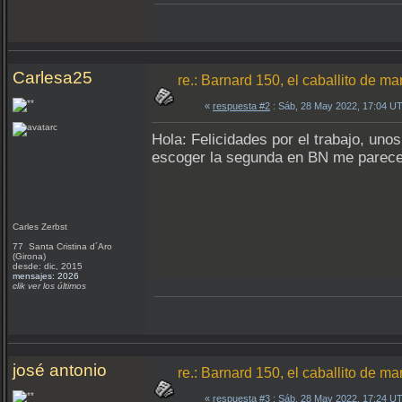
Carlesa25
re.: Barnard 150, el caballito de ma
«
respuesta #2
: Sáb, 28 May 2022, 17:04 U
Hola: Felicidades por el trabajo, u
escoger la segunda en BN me parec
Carles Zerbst
77 Santa Cristina d´Aro
(Girona)
desde: dic, 2015
mensajes: 2026
clik ver los últimos
josé antonio
re.: Barnard 150, el caballito de ma
«
respuesta #3
: Sáb, 28 May 2022, 17:24 U