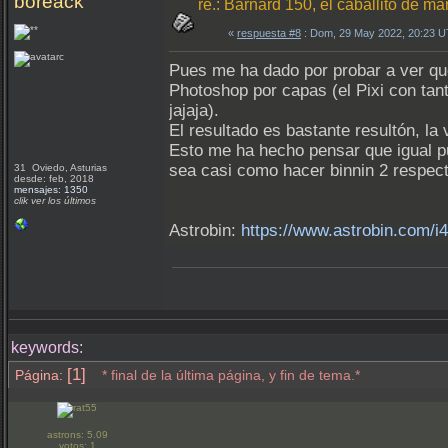
boreack
re.: Barnard 150, el caballito de ma
«
respuesta #8
: Dom, 29 May 2022, 20:23 
Pues me ha dado por probar a ver que
Photoshop por capas (el Pixi con tan
jajaja).
El resultado es bastante resultón, la
Esto me ha hecho pensar que igual pu
sea casi como hacer binnin 2 respect
31 Oviedo, Asturias
desde: feb, 2018
mensajes: 1350
clik ver los últimos
Astrobin:
https://www.astrobin.com/i4
keywords:
[1]
Página:
* final de la última página, y fin de tema.*
astrons: 5.09
votos: 1