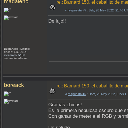
madaleno
re.: Barnard 150, el caballito de ma
«
respuesta #5
: Sáb, 28 May 2022, 21:46 U
De lujo!!
Bustarviejo (Madrid)
desde: jun, 2015
mensajes: 5183
clik ver los últimos
boreack
re.: Barnard 150, el caballito de ma
«
respuesta #6
: Dom, 29 May 2022, 01:24 
Gracias chicos!
Es la primera nebulosa oscuro que sa
Con ganas de meterle el RGB y termina
Un saludo.