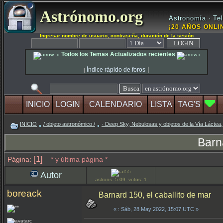
Astrónomo.org
Astronomía · Tel
¡20 AÑOS ONLIN
Ingresar nombre de usuario, contraseña, duración de la sesión
Todos los Temas Actualizados recientes
|
Índice rápido de foros
|
INICIO
LOGIN
CALENDARIO
LISTA
TAG'S
INICIO
/ objeto astronómico /
· Deep Sky, Nebulosas y objetos de la Vía Láctea,
Barn
[1]
Página:
* y última página *
Autor
astrons: 5.09 votos: 1
boreack
Barnard 150, el caballito de mar
«
: Sáb, 28 May 2022, 15:07 UTC »