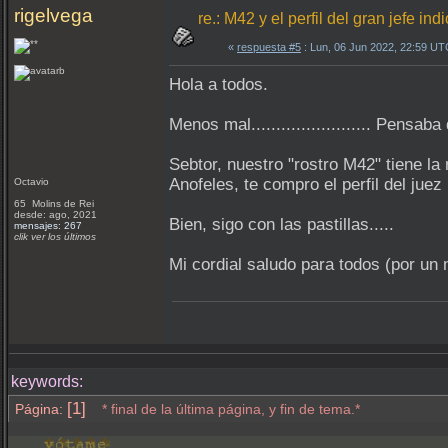
rigelvega
re.: M42 y el perfil del gran jefe indi
«
respuesta #5
: Lun, 06 Jun 2022, 22:59 UT
Hola a todos.
Menos mal........................ Pens
Sebtor, nuestro "rostro M42" tiene l
Anofeles, te compro el perfil del juez
Octavio
65 Molins de Rei
desde: ago, 2021
Bien, sigo con las pastillas.....
mensajes: 267
clik ver los últimos
Mi cordial saludo para todos (por un 
keywords:
[1]
Página:
* final de la última página, y fin de tema.*