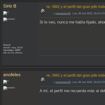
Sirio B
re.: M42 y el perfil del gran jefe indi
«
respuesta #2
: Lun, 06 Jun 2022, 20:14 UT
Si lo veo, nunca me había fijado, aho
Madrid
desde: may, 2016
mensajes: 4885
clik ver los últimos
anofeles
re.: M42 y el perfil del gran jefe indi
«
respuesta #3
: Lun, 06 Jun 2022, 20:20 UT
A mí, el perfil me recuerda más al del