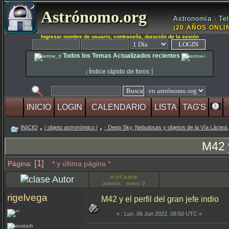
Astrónomo.org
Astronomía · Tel
¡20 AÑOS ONLIN
Ingresar nombre de usuario, contraseña, duración de la sesión
Todos los Temas Actualizados recientes
|
Índice rápido de foros
|
INICIO
LOGIN
CALENDARIO
LISTA
TAG'S
INICIO
/ objeto astronómico /
· Deep Sky, Nebulosas y objetos de la Vía Láctea,
M42 y
[1]
Página:
* y última página *
Autor
astrons: votos: 0
rigelvega
M42 y el perfil del gran jefe indio
«
: Lun, 06 Jun 2022, 08:50 UTC »