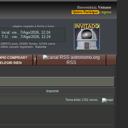
Bienvenido(a),
Visitante
Quiero Participar
o
ingresa
... página cargada a fecha y hora :
288072 post, 20396 Temas, 11544 users
último usuario registrado:
Kazuma
OPIO COMPRAR?
?
RSS
ELEGIR BIEN
Imprimir
Tema leído 1752 veces