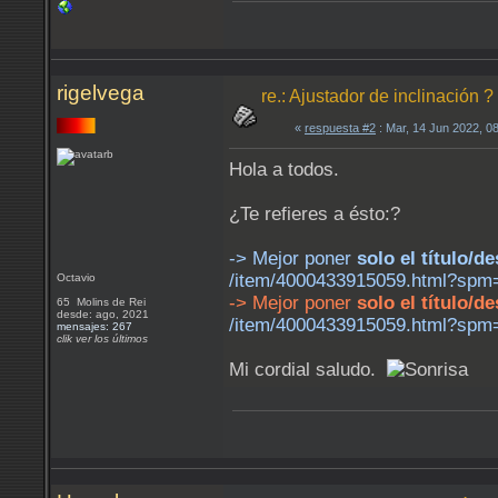
rigelvega
re.: Ajustador de inclinación ?
«
respuesta #2
: Mar, 14 Jun 2022, 0
Hola a todos.
¿Te refieres a ésto:?
-> Mejor poner
solo el título/
/item/4000433915059.html?sp
Octavio
-> Mejor poner
solo el título/
65 Molins de Rei
desde: ago, 2021
/item/4000433915059.html?sp
mensajes: 267
clik ver los últimos
Mi cordial saludo.