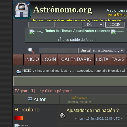
Astrónomo.org
Astronomía
¡20 AÑOS 
Ingresar nombre de usuario, contraseña, duración de la sesión
Todos los Temas Actualizados recientes
|
Índice rápido de foros
|
INICIO
LOGIN
CALENDARIO
LISTA
TAG'S
INICIO
/ instrumental, técnicas .../
· accesorios, material y bricolaje / a
[1]
Página:
* y última página *
Autor
astrons: votos: 0
Herculano
Ajustador de inclinación ?
«
: Lun, 13 Jun 2022, 18:06 UTC »