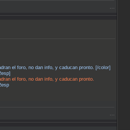
- - -
adran el foro, no dan info, y caducan pronto. [/color]
2esp]
adran el foro, no dan info, y caducan pronto.
2esp
- - -