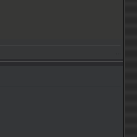
- - -