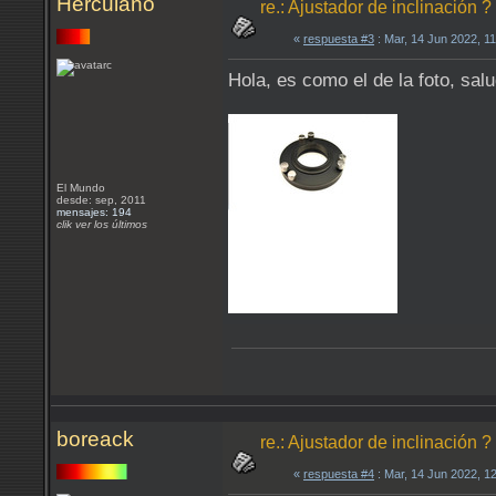
Herculano
re.: Ajustador de inclinación ?
«
respuesta #3
: Mar, 14 Jun 2022, 1
Hola, es como el de la foto, sal
El Mundo
desde: sep, 2011
mensajes: 194
clik ver los últimos
boreack
re.: Ajustador de inclinación ?
«
respuesta #4
: Mar, 14 Jun 2022, 1