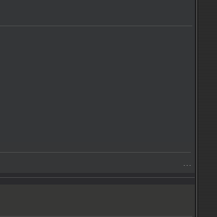
- - -