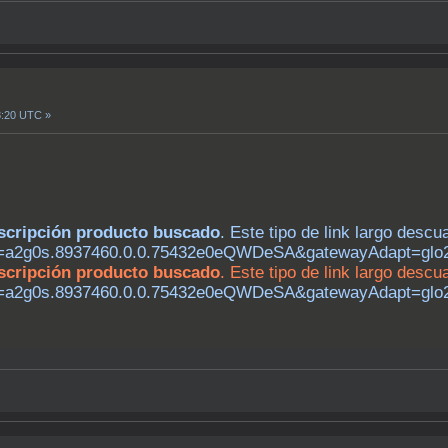
8:20 UTC »
descripción producto buscado
. Este tipo de link largo descu
m=a2g0s.8937460.0.0.75432e0eQWDeSA&gatewayAdapt=glo
descripción producto buscado
. Este tipo de link largo descu
m=a2g0s.8937460.0.0.75432e0eQWDeSA&gatewayAdapt=glo