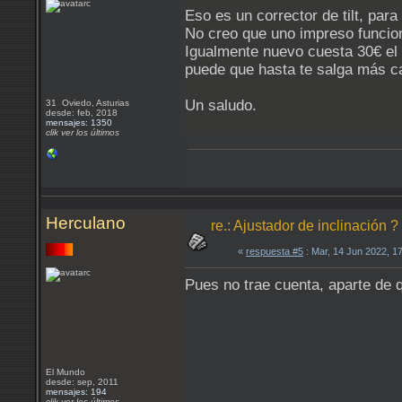
Eso es un corrector de tilt, para
No creo que uno impreso funcione
Igualmente nuevo cuesta 30€ el d
puede que hasta te salga más ca
Un saludo.
31 Oviedo, Asturias
desde: feb, 2018
mensajes: 1350
clik ver los últimos
Herculano
re.: Ajustador de inclinación ?
«
respuesta #5
: Mar, 14 Jun 2022, 1
Pues no trae cuenta, aparte de q
El Mundo
desde: sep, 2011
mensajes: 194
clik ver los últimos