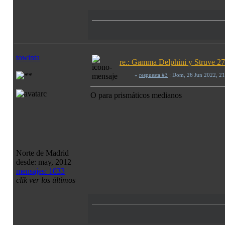
towinta
re.: Gamma Delphini y Struve 272
«
respuesta #3
: Dom, 26 Jun 2022, 2
O para prismáticos medianos
Norte de Madrid
desde: may, 2012
mensajes: 1033
clik ver los últimos