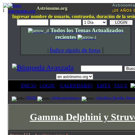
Astronomía 
Astrónomo.org
¡20 AÑOS O
Ingresar nombre de usuario, contraseña, duración de la sesi
Todos los Temas Actualizados
recientes
|
Índice rápido de foros
|
INICIO
LOGIN
CALENDARIO
LISTA
TAG'S
INICIO
/ objeto astronómico /
· Astrofísica: Estrellas, Siste
Gamma Delphini y Struve 