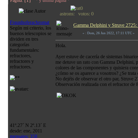
[1]
Página:
* y última página *
Autor
astrons: votos: 0
Fraunhoferachromat
Gamma Delphini y Struve 2725: l
Según mi criterio, los
buenos telescopios se
«
: Dom, 26 Jun 2022, 17:11 UTC »
dividen en tres
categorías
Hola.
fundamentales:
refractores,
Ayer estuve de cacería de sistemas binari
refractores y
me detuve un rato con Gamma Delphini, pre
refractores.
colores de las componentes y quisiera cons
¿cómo se os aparece a vosotros? ¿Se trata 
No dejéis de observar el otro par, Struve 
Observación realizada con el refractor d
41º.27´ N 2º.13´ E
desde: ene, 2011
mensajes: 358