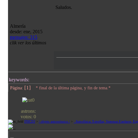
Saludos.
Almería
desde: ene, 2015
mensajes: 315
clik ver los últimos
keywords:
[1]
Página:
* final de la última página, y fin de tema.*
astrons:
votos: 0
INICIO
>
/ objeto astronómico /
>
· Astrofísica: Estrellas, Sistemas Estelares, Es