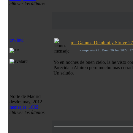
clik ver los últimos
towinta
re.: Gamma Delphini y Struve 272
«
respuesta #1
: Dom, 26 Jun 2022, 1
Yo en noches de buen cielo, la he visto co
Parecida a Albireo pero mucho mas cerrada
Un saludo.
Norte de Madrid
desde: may, 2012
mensajes: 1033
clik ver los últimos