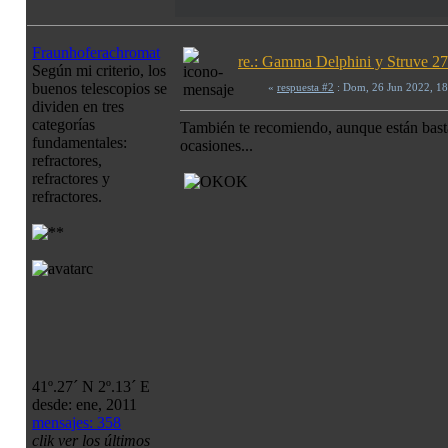
Fraunhoferachromat
re.: Gamma Delphini y Struve 272
Según mi criterio, los
buenos telescopios se
«
respuesta #2
: Dom, 26 Jun 2022, 1
dividen en tres
categorías
También te recomiendo, aunque están basta
fundamentales:
ocasiones...
refractores,
refractores y
refractores.
41º.27´ N 2º.13´ E
desde: ene, 2011
mensajes: 358
clik ver los últimos