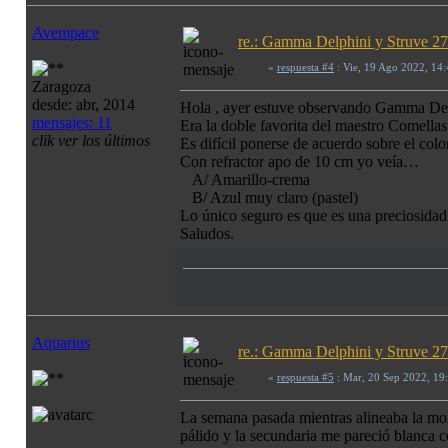
Avempace
re.: Gamma Delphini y Struve 272
«
respuesta #4
: Vie, 19 Ago 2022, 14
Zaragoza
desde: abr, 2014
Hola , ayer estuve observando Gamma Del
mensajes: 11
Era la doble favorita del maestro Comellas
clik ver los últimos
Es difícil ponerse de acuerdo sobre el colo
Con refractor apo de 10 cm yo veía…
A/ Amarillo-crema
B/ Azul muy claro (pastel)
Lo único seguro es que es una preciosidad
Saludos.
Aquarius
re.: Gamma Delphini y Struve 272
«
respuesta #5
: Mar, 20 Sep 2022, 19
La semana pasada mientras alineaba la mon
pálido y la secundaria me pareció blanca c