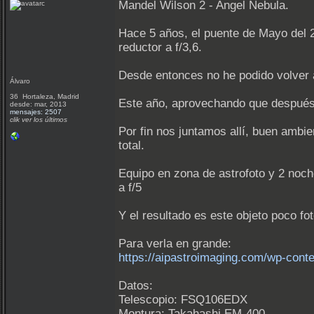
Mandel Wilson 2 - Angel Nebula.
Hace 5 años, el puente de Mayo del 20
reductor a f/3,6.
Desde entonces no he podido volver a
Álvaro
36 Hortaleza, Madrid
Este año, aprovechando que después d
desde: mar, 2013
mensajes: 2507
clik ver los últimos
Por fin nos juntamos allí, buen amb
total.
Equipo en zona de astrofoto y 2 noch
a f/5
Y el resultado es este objeto poco fot
Para verla en grande:
https://aipastroimaging.com/wp-cont
Datos:
Telescopio: FSQ106EDX
Montura: Takahashi EM-400