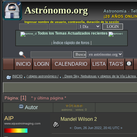
Astrónomo.org
Astronomía · Tel
¡20 AÑOS ONLIN
Ingresar nombre de usuario, contraseña, duración de la sesión
Todos los Temas Actualizados recientes
|
Índice rápido de foros
|
INICIO
LOGIN
CALENDARIO
LISTA
TAG'S
INICIO
/ objeto astronómico /
· Deep Sky, Nebulosas y objetos de la Vía Láctea,
[1]
Página:
* y última página *
Autor
astrons: votos: 0
AIP
Mandel Wilson 2
www.aipastroimaging.com
«
: Dom, 26 Jun 2022, 20:41 UTC »