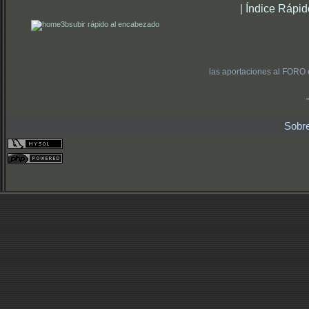
|
Índice Rápid
subir rápido al encabezado
las aportaciones al FORO 
Sobr