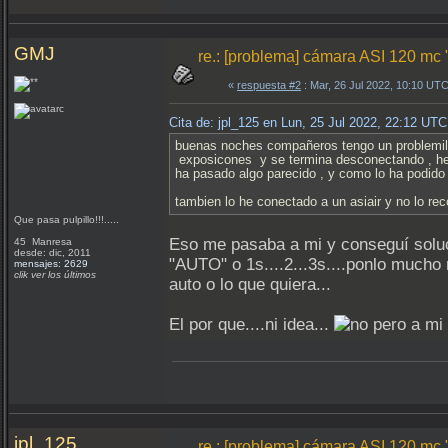
GMJ
re.: [problema] cámara ASI 120 mc 
«
respuesta #2
: Mar, 26 Jul 2022, 10:10 UTC
Cita de: jpl_125 en Lun, 25 Jul 2022, 22:12 UTC
buenas noches compañeros tengo un problemil
exposicones y se termina desconectando , he p
ha pasado algo parecido , y como lo ha podid
tambien lo he conectado a un asiair y no lo rec
Que pasa pulpillo!!!.....
Eso me pasaba a mi y conseguí soluci
45 Manresa
desde: dic, 2011
"AUTO" o 1s....2...3s....ponlo mucho
mensajes: 2629
clik ver los últimos
auto o lo que quiera...
El por que....ni idea...
pero a mi
jpl_125
re.: [problema] cámara ASI 120 mc 