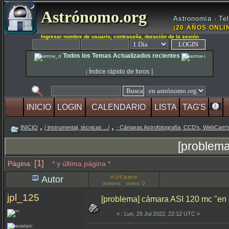
Astrónomo.org
Astronomía · Tel
¡20 AÑOS ONLIN
Ingresar nombre de usuario, contraseña, duración de la sesión
Todos los Temas Actualizados recientes
|
Índice rápido de foros
|
INICIO
LOGIN
CALENDARIO
LISTA
TAG'S
INICIO
/ instrumental, técnicas .../
· Cámaras Astrofotografía, CCD's, WebCam'
[problema
[1]
Página:
* y última página *
Autor
astrons: votos: 0
jpl_125
[problema] cámara ASI 120 mc "en 
«
: Lun, 25 Jul 2022, 22:12 UTC »