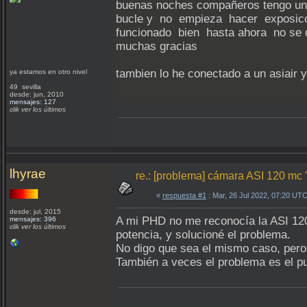
buenas noches compañeros tengo un p
bucle y no empieza hacer exposicone
funcionado bien hasta ahora no se qu
muchas gracias
tambien lo he conectado a un asiair y
ya estamos en otro nivel
49 sevilla
desde: jun, 2010
mensajes: 127
clik ver los últimos
lhyrae
re.: [problema] cámara ASI 120 mc 
«
respuesta #1
: Mar, 26 Jul 2022, 07:20 UTC
desde: jul, 2015
A mi PHD no me reconocía la ASI 120
mensajes: 396
clik ver los últimos
potencia, y solucioné el problema.
No digo que sea el mismo caso, pero 
También a veces el problema es el p