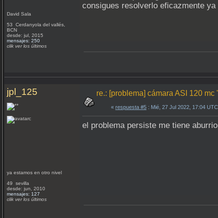
consigues resolverlo eficazmente ya
David Sala
53 Cerdanyola del vallés,
BCN
desde: jul, 2015
mensajes: 250
clik ver los últimos
jpl_125
re.: [problema] cámara ASI 120 mc 
«
respuesta #5
: Mié, 27 Jul 2022, 17:04 UTC
el problema persiste me tiene aburri
ya estamos en otro nivel
49 sevilla
desde: jun, 2010
mensajes: 127
clik ver los últimos