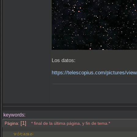
Los datos:
https://telescopius.com/pictures/vi
keywords:
[1]
Página:
* final de la última página, y fin de tema.*