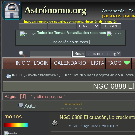
Astrónomo.org
Astronomía · Tel
¡20 AÑOS ONLIN
Ingresar nombre de usuario, contraseña, duración de la sesión
Todos los Temas Actualizados recientes
|
Índice rápido de foros
|
INICIO
LOGIN
CALENDARIO
LISTA
TAG'S
INICIO
/ objeto astronómico /
· Deep Sky, Nebulosas y objetos de la Vía Láctea,
NGC 6888 El 
[1]
Página:
* y última página *
Autor
astrons: votos: 0
monos
NGC 6888 El cruasán, La creciente
«
: Vie, 05 Ago 2022, 07:09 UTC »