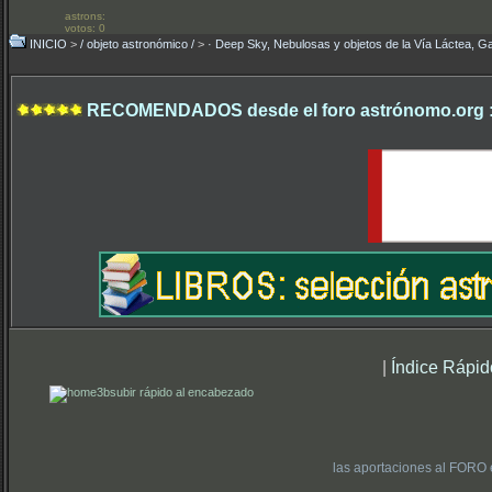
astrons:
votos: 0
INICIO
>
/ objeto astronómico /
>
· Deep Sky, Nebulosas y objetos de la Vía Láctea, Ga
RECOMENDADOS desde el foro astrónomo.org 
|
Índice Rápid
subir rápido al encabezado
las aportaciones al FORO 