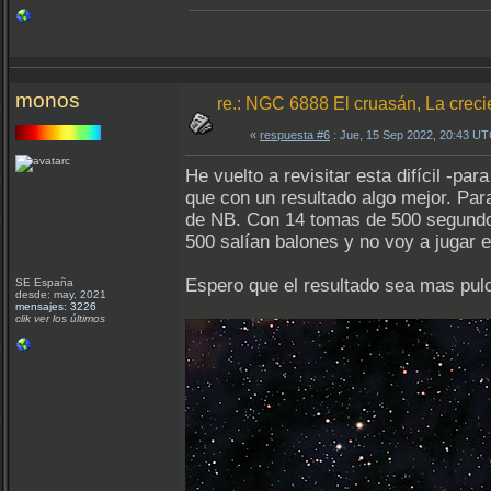
monos
re.: NGC 6888 El cruasán, La creci
«
respuesta #6
: Jue, 15 Sep 2022, 20:43 UT
He vuelto a revisitar esta difícil -p
que con un resultado algo mejor. Par
de NB. Con 14 tomas de 500 segundos
500 salían balones y no voy a jugar 
Espero que el resultado sea mas pulcr
SE España
desde: may, 2021
mensajes: 3226
clik ver los últimos