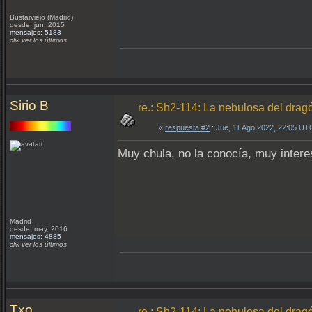
Bustarviejo (Madrid)
desde: jun, 2015
mensajes: 5183
clik ver los últimos
Sirio B
re.: Sh2-114: La nebulosa del drag
«
respuesta #2
: Jue, 11 Ago 2022, 22:05 UT
Muy chula, no la conocía, muy interes
Madrid
desde: may, 2016
mensajes: 4885
clik ver los últimos
Txo
re.: Sh2-114: La nebulosa del drag