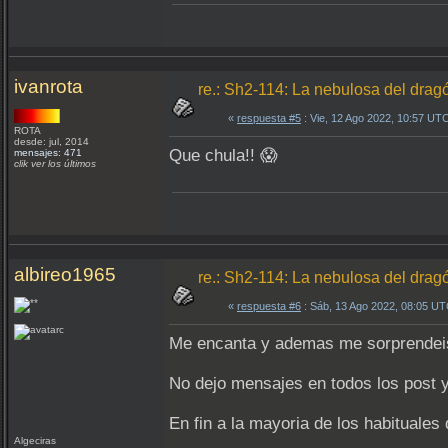
ivanrota
re.: Sh2-114: La nebulosa del drag
«
respuesta #5
: Vie, 12 Ago 2022, 10:57 UT
ROTA
desde: jul, 2014
Que chula!! 😱
mensajes: 471
clik ver los últimos
albireo1965
re.: Sh2-114: La nebulosa del drag
«
respuesta #6
: Sáb, 13 Ago 2022, 08:05 UT
Me encanta y ademas me sorprendeis 
No dejo mensajes en todos los post 
En fin a la mayoria de los habituales 
Algeciras