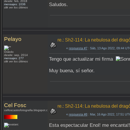
desde: feb, 2018
Saludos.
mensajes: 1036
clik ver los últimos
Pelayo
re.: Sh2-114: La nebulosa del drag
«
respuesta #7
: Sáb, 13 Ago 2022, 09:44 UT
Oviedo
desde: sep, 2014
Tengo que actualizar mi firma
mensajes: 277
clik ver los últimos
Muy buena, sí señor.
Cel Fosc
re.: Sh2-114: La nebulosa del drag
celfoscastrofotografia.blogspot.com
«
respuesta #8
: Mar, 16 Ago 2022, 17:51 UT
Esta espectacular Enol! me encanta!