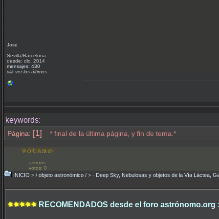
Jose
Sevilla/Barcelona
desde: dic, 2014
mensajes: 430
clik ver los últimos
keywords:
[1]
Página:
* final de la última página, y fin de tema.*
astrons:
votos: 0
INICIO
>
/ objeto astronómico /
>
· Deep Sky, Nebulosas y objetos de la Vía Láctea, Ga
RECOMENDADOS desde el foro astrónomo.org 