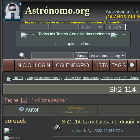
Astrónomo.org
Astronomía · Tel
¡20 AÑOS ONLIN
Ingresar nombre de usuario, contraseña, duración de la sesión
Todos los Temas Actualizados recientes
|
Índice rápido de foros
|
INICIO
LOGIN
CALENDARIO
LISTA
TAG'S
INICIO
/ objeto astronómico /
· Deep Sky, Nebulosas y objetos de la Vía Láctea,
Sh2-114: 
[1]
Página:
* y última página *
Autor
astrons: votos: 0
boreack
Sh2-114: La nebulosa del dragón v
«
: Jue, 11 Ago 2022, 20:15 UTC »