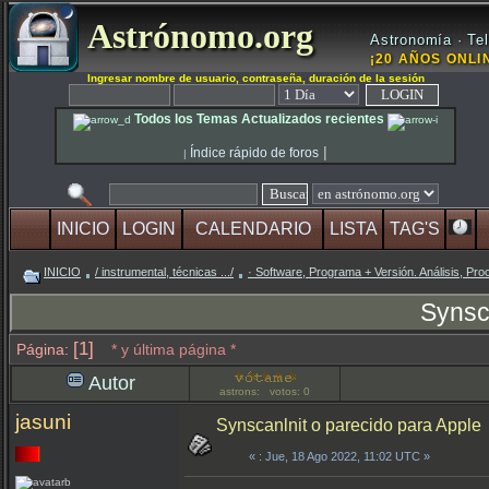
Astrónomo.org
Astronomía · Tel
¡20 AÑOS ONLIN
Ingresar nombre de usuario, contraseña, duración de la sesión
Todos los Temas Actualizados recientes
|
Índice rápido de foros
|
INICIO
LOGIN
CALENDARIO
LISTA
TAG'S
INICIO
/ instrumental, técnicas .../
· Software, Programa + Versión. Análisis, Pro
Synsc
[1]
Página:
* y última página *
Autor
astrons: votos: 0
jasuni
Synscanlnit o parecido para Apple
«
: Jue, 18 Ago 2022, 11:02 UTC »