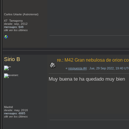
Carlos Uriarte (Astroterrat)
47 Tarragona
desde: sep, 2012
mensajes: 946
clik ver los últimos
Sirio B
re.: M42 Gran nebulosa de orion 
«
respuesta #4
: Jue, 29 Sep 2022, 19:40 UT
Muy buena te ha quedado muy bien
Madrid
desde: may, 2016
mensajes: 4885
clik ver los últimos