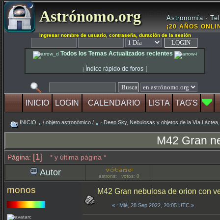
Astrónomo.org
Astronomía · Tel
¡20 AÑOS ONLIN
Ingresar nombre de usuario, contraseña, duración de la sesión
Todos los Temas Actualizados recientes
|
Índice rápido de foros
|
INICIO
LOGIN
CALENDARIO
LISTA
TAG'S
INICIO
/ objeto astronómico /
· Deep Sky, Nebulosas y objetos de la Vía Láctea,
M42 Gran ne
[1]
Página:
* y última página *
Autor
astrons: votos: 0
monos
M42 Gran nebulosa de orion con 
«
: Mié, 28 Sep 2022, 20:05 UTC »