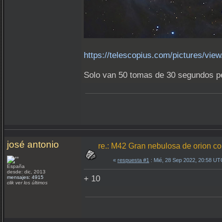
https://telescopius.com/pictures/vi
Solo van 50 tomas de 30 segundos per
josé antonio
re.: M42 Gran nebulosa de orion 
«
respuesta #1
: Mié, 28 Sep 2022, 20:58 UT
España
desde: dic, 2013
+ 10
mensajes: 4915
clik ver los últimos