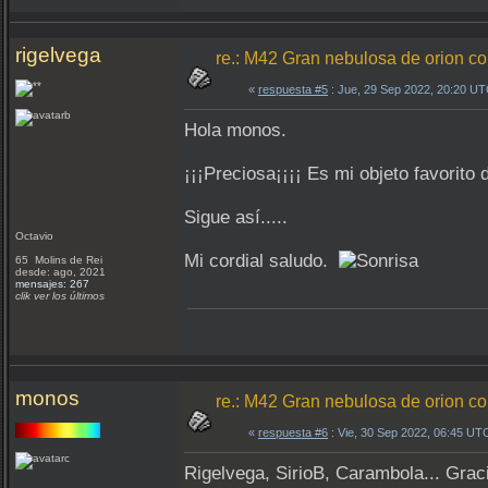
rigelvega
re.: M42 Gran nebulosa de orion 
«
respuesta #5
: Jue, 29 Sep 2022, 20:20 UT
Hola monos.
¡¡¡Preciosa¡¡¡¡ Es mi objeto favorito d
Sigue así.....
Octavio
Mi cordial saludo.
65 Molins de Rei
desde: ago, 2021
mensajes: 267
clik ver los últimos
monos
re.: M42 Gran nebulosa de orion 
«
respuesta #6
: Vie, 30 Sep 2022, 06:45 UT
Rigelvega, SirioB, Carambola... Grac