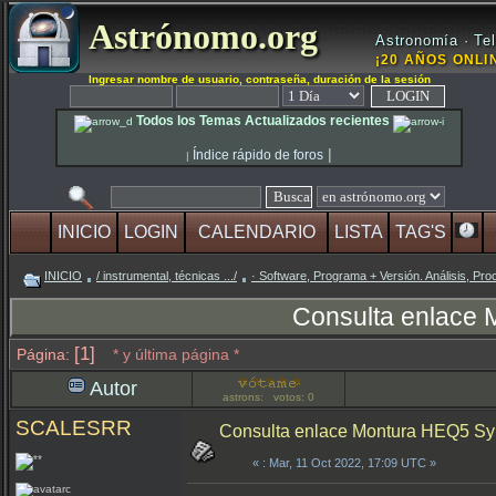
Astrónomo.org
Astronomía · Tel
¡20 AÑOS ONLIN
Ingresar nombre de usuario, contraseña, duración de la sesión
Todos los Temas Actualizados recientes
|
Índice rápido de foros
|
INICIO
LOGIN
CALENDARIO
LISTA
TAG'S
INICIO
/ instrumental, técnicas .../
· Software, Programa + Versión. Análisis, Pro
Consulta enlace 
[1]
Página:
* y última página *
Autor
astrons: votos: 0
SCALESRR
Consulta enlace Montura HEQ5 Syn
«
: Mar, 11 Oct 2022, 17:09 UTC »