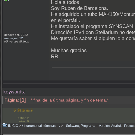
Hola a todos
Soy Ruben de Barcelona.
He adquirido un tubo MAK150/Montura
en el portátil.
He instalado el programa SYNSCAN PR
Dirección IPv4 con Stellarium no det
desde: oct, 2022
Me gustaría saber si alguien lo a co
mensajes: 12
clik ver los últimos
Muchas gracias
RR
keywords:
[1]
Página:
* final de la última página, y fin de tema.*
astrons:
votos: 0
INICIO
>
/ instrumental, técnicas .../
>
· Software, Programa + Versión. Análisis, Proces