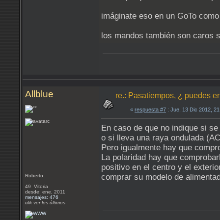
imáginate eso en un GoTo como e
los mandos también son caros s
Allblue
re.: Pasatiempos, ¿ puedes en
«
respuesta #7
: Jue, 13 Dic 2012, 2
En caso de que no indique si se 
o si lleva una raya ondulada (A
Pero igualmente hay que comprob
La polaridad hay que comprobarl
positivo en el centro y el exteri
comprar su modelo de alimentador
Roberto
49 Vitoria
desde: ene, 2011
mensajes: 476
clik ver los últimos