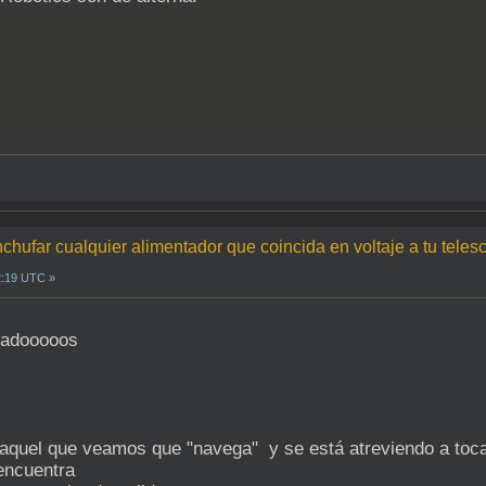
chufar cualquier alimentador que coincida en voltaje a tu teles
2:19 UTC »
ltadooooos
a aquel que veamos que "navega" y se está atreviendo a to
 encuentra