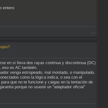
o entero
- - -
copio?
arse en si lleva dos rayas continua y discontinua (DC)
, eso es AC también.
rmador venga estropeado, mal montado, o manipulado.
nectados como la lógica indica, o sea con el
e para que no te funcione y caigas en la tentación de
garantia porque no usaste un "adaptador oficial"