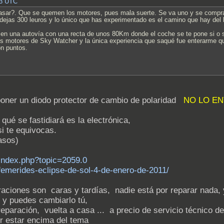
43 UTC
ar?. Que se quemen los motores, pues mala suerte. Se va uno y se compra ot
 dejas 300 leuros y lo único que has experimentado es el camino que hay del 
n una autovía con una recta de unos 80Km donde el coche se te pone si o s
os motores de Sky Watcher y la única experiencia que saqué fue enterarme que
on puntos.
poner un diodo protector de cambio de polaridad
NO LO EN
qué se fastidiará es la electrónica,
i te equivocas.
asos)
/index.php?topic=2059.0
femerides-eclipse-de-sol-4-de-enero-de-2011/
araciones son caras y tardías, nadie está por reparar nada, y
y puedes cambiarlo tú,
 reparación, vuelta a casa ... a precio de servicio técnico d
or estar encima del tema