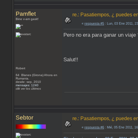
Pamflet
re.: Pasatiempos, ¿ puedes en
Bine v-am gasit!
«
respuesta #5
: Lun, 03 Ene 2011, 2
Pero no era para ganar un viaje 
Salut!!
Robert
64 Blanes (Girona) Ahora en
Rumania.
desde: sep, 2010
mensajes: 1240
clik ver los últimos
Sebtor
re.: Pasatiempos, ¿ puedes en
«
respuesta #6
: Mié, 05 Ene 2011, 1