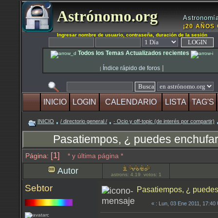
Astrónomo.org
Astronomía
¡20 AÑOS 
Ingresar nombre de usuario, contraseña, duración de la sesión
Todos los Temas Actualizados recientes
|
Índice rápido de foros
|
INICIO
LOGIN
CALENDARIO
LISTA
TAG'S
INICIO
/ directorio general /
· Ocio y off-topic (de interés por compartir)
Pasatiempos, ¿ puedes enchufar c
[1]
Página:
* y última página *
Autor
astrons: 4.19 votos: 1
Sebtor
Pasatiempos, ¿ puedes 
«
: Lun, 03 Ene 2011, 17:40