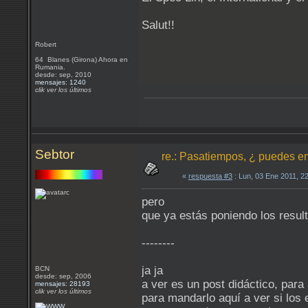
Salut!!
Robert
64 Blanes (Girona) Ahora en
Rumania.
desde: sep, 2010
mensajes: 1240
clik ver los últimos
Sebtor
re.: Pasatiempos, ¿ puedes en
«
respuesta #3
: Lun, 03 Ene 2011, 2
pero
que ya estás poniendo los resu
--------
ja ja
BCN
desde: sep, 2006
a ver es un post didáctico, par
mensajes: 28193
clik ver los últimos
para mandarlo aquí a ver si los