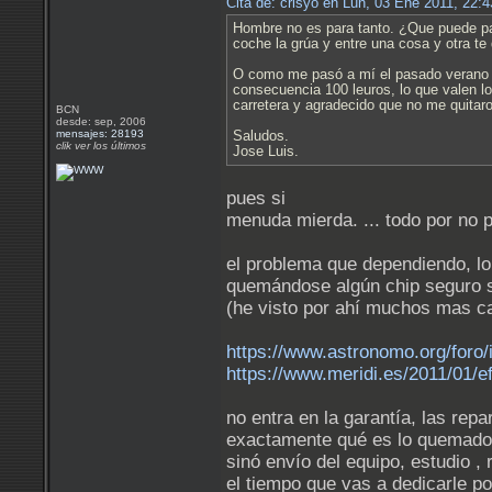
Cita de: crisyo en Lun, 03 Ene 2011, 22:
Hombre no es para tanto. ¿Que puede pas
coche la grúa y entre una cosa y otra te
O como me pasó a mí el pasado verano e
consecuencia 100 leuros, lo que valen l
carretera y agradecido que no me quitar
BCN
desde: sep, 2006
mensajes: 28193
Saludos.
clik ver los últimos
Jose Luis.
pues si
menuda mierda. ... todo por no 
el problema que dependiendo, lo 
quemándose algún chip seguro s
(he visto por ahí muchos mas c
https://www.astronomo.org/foro
https://www.meridi.es/2011/01/e
no entra en la garantía, las rep
exactamente qué es lo quemado 
sinó envío del equipo, estudio ,
el tiempo que vas a dedicarle p