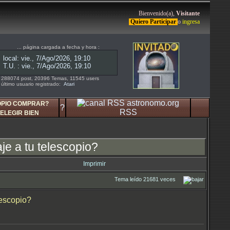
Bienvenido(a),
Visitante
Quiero Participar
o
ingresa
... página cargada a fecha y hora :
288074 post, 20396 Temas, 11545 users
último usuario registrado:
Atari
OPIO COMPRAR?
?
RSS
ELEGIR BIEN
je a tu telescopio?
Imprimir
Tema leído 21681 veces
lescopio?