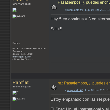
Pasatiempos, ¿ puedes enchufa
Bine v-am gasit!
«
respuesta #1
: Lun, 03 Ene 2011, 1
Hay 5 en continua y 3 en alterna
Salut!!
Robert
64 Blanes (Girona) Ahora en
Rumania.
desde: sep, 2010
mensajes: 1240
clik ver los últimos
Pamflet
re.: Pasatiempos, ¿ puedes en
Bine v-am gasit!
«
respuesta #2
: Lun, 03 Ene 2011, 1
Estoy empanado con las respue
El Spec Lin, el International y e