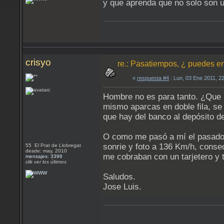
y que aprenda que no solo son u
crisyo
re.: Pasatiempos, ¿ puedes en
«
respuesta #4
: Lun, 03 Ene 2011, 2
Hombre no es para tanto. ¿Que 
mismo aparcas en doble fila, se 
que hay del banco al depósito de
O como me pasó a mí el pasado 
sonrie y foto a 136 Km/h, conse
55 El Prat de Llobregat
desde: may, 2010
me cobraban con un tarjetero y t
mensajes: 3396
clik ver los últimos
Saludos.
Jose Luis.