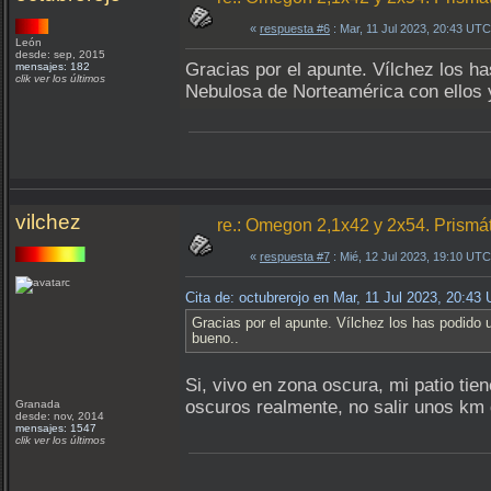
«
respuesta #6
: Mar, 11 Jul 2023, 20:43 UTC
León
desde: sep, 2015
Gracias por el apunte. Vílchez los h
mensajes: 182
clik ver los últimos
Nebulosa de Norteamérica con ellos 
vilchez
re.: Omegon 2,1x42 y 2x54. Prismá
«
respuesta #7
: Mié, 12 Jul 2023, 19:10 UTC
Cita de: octubrerojo en Mar, 11 Jul 2023, 20:43
Gracias por el apunte. Vílchez los has podido
bueno..
Si, vivo en zona oscura, mi patio tie
oscuros realmente, no salir unos km 
Granada
desde: nov, 2014
mensajes: 1547
clik ver los últimos