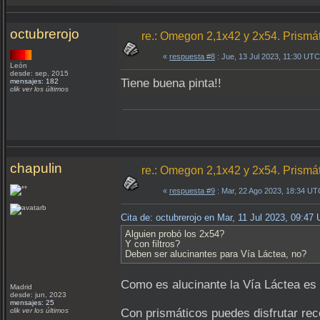
octubrerojo
re.: Omegon 2,1x42 y 2x54. Prismá
«
respuesta #8
: Jue, 13 Jul 2023, 11:30 UTC
León
desde: sep, 2015
Tiene buena pinta!!
mensajes: 182
clik ver los últimos
chapulin
re.: Omegon 2,1x42 y 2x54. Prismá
«
respuesta #9
: Mar, 22 Ago 2023, 18:34 UT
Cita de: octubrerojo en Mar, 11 Jul 2023, 09:47
Alguien probó los 2x54?
Y con filtros?
Deben ser alucinantes para Vía Láctea, no?
Como es alucinante la Vía Láctea es 
Madrid
desde: jun, 2023
mensajes: 25
clik ver los últimos
Con prismáticos puedes disfrutar rec