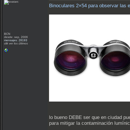
Binoculares 2×54 para observar las e
BCN
desde: sep, 2006
mensajes: 28193
clik ver los últimos
lo bueno DEBE ser que en ciudad pue
para mitigar la contaminación lumíni