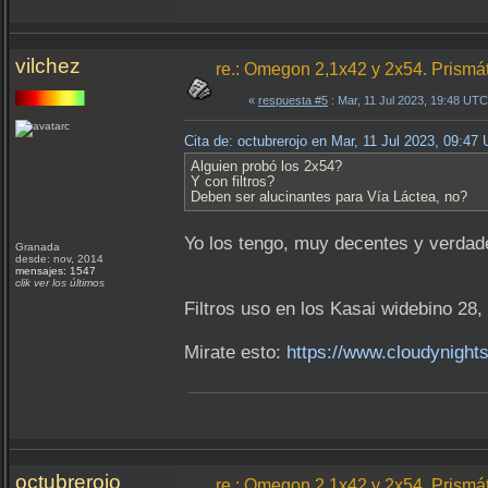
vilchez
re.: Omegon 2,1x42 y 2x54. Prismá
«
respuesta #5
: Mar, 11 Jul 2023, 19:48 UTC
Cita de: octubrerojo en Mar, 11 Jul 2023, 09:47
Alguien probó los 2x54?
Y con filtros?
Deben ser alucinantes para Vía Láctea, no?
Yo los tengo, muy decentes y verdad
Granada
desde: nov, 2014
mensajes: 1547
clik ver los últimos
Filtros uso en los Kasai widebino 28
Mirate esto:
https://www.cloudynight
octubrerojo
re.: Omegon 2,1x42 y 2x54. Prismá