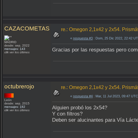
CAZACOMETAS
re.: Omegon 2,1x42 y 2x54. Prismá
«
respuesta #3
: Dom, 25 Dic 2022, 22:42 U
MADRID
desde: sep, 2022
Gracias por las respuestas pero com
mensajes: 143
clik ver los últimos
octubrerojo
re.: Omegon 2,1x42 y 2x54. Prismá
«
respuesta #4
: Mar, 11 Jul 2023, 09:47 UTC
León
desde: sep, 2015
Alguien probó los 2x54?
mensajes: 182
clik ver los últimos
Y con filtros?
Deben ser alucinantes para Vía Láct