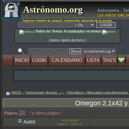
Astrónomo.org
Astronomía · Tel
¡20 AÑOS ONLIN
Ingresar nombre de usuario, contraseña, duración de la sesión
Todos los Temas Actualizados recientes
|
Índice rápido de foros
|
INICIO
LOGIN
CALENDARIO
LISTA
TAG'S
INICIO
/ instrumental, técnicas .../
· Prismáticos y Binoculares para Astronomía,
Omegon 2,1x42 y 
[1]
Página:
* y última página *
Autor
astrons: votos: 0