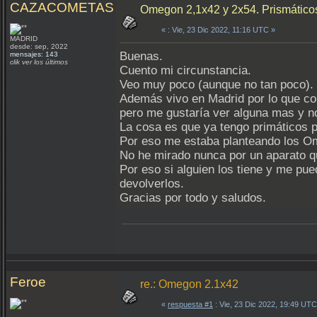
CAZACOMETAS
Omegon 2,1x42 y 2x54. Prismático
«
: Vie, 23 Dic 2022, 11:16 UTC »
MADRID
desde: sep, 2022
Buenas.
mensajes: 143
clik ver los últimos
Cuento mi circunstancia.
Veo muy poco (aunque no tan poco). 
Además vivo en Madrid por lo que con
pero me gustaría ver alguna mas y no
La cosa es que ya tengo primáticos p
Por eso me estaba planteando los Ome
No he mirado nunca por un aparato 
Por eso si alguien los tiene y me pu
devolverlos.
Gracias por todo y saludos.
Feroe
re.: Omegon 2.1x42
«
respuesta #1
: Vie, 23 Dic 2022, 19:49 UTC