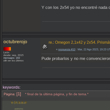
Y con los 2x54 yo no encontré nada qu
octubrerojo
re.: Omegon 2,1x42 y 2x54. Prismá
«
respuesta #10
: Mar, 22 Ago 2023, 19:23 U
León
desde: sep, 2015
Pude probarlos y no me convencieron
mensajes: 182
clik ver los últimos
keywords:
[1]
Página:
* final de la última página, y fin de tema.*
astrons: