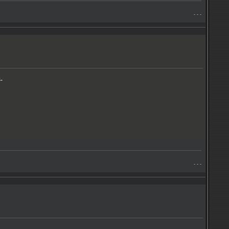
- - -
.
- - -