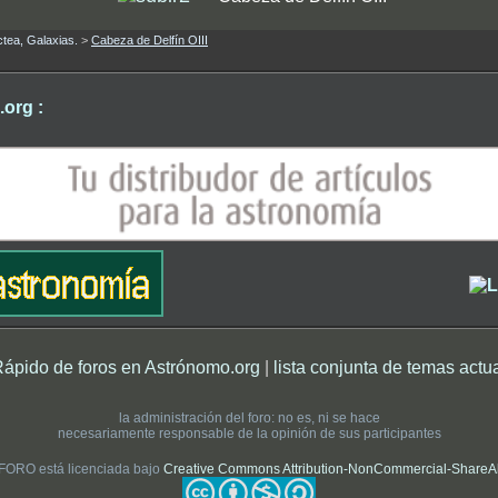
ctea, Galaxias.
>
Cabeza de Delfín OIII
org :
Rápido de foros en Astrónomo.org
|
lista conjunta de temas actu
la administración del foro: no es, ni se hace
necesariamente responsable de la opinión de sus participantes
 FORO está licenciada bajo
Creative Commons Attribution-NonCommercial-ShareAlik