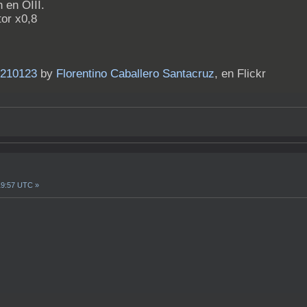
 en OIII.
or x0,8
 210123
by
Florentino Caballero Santacruz
, en Flickr
19:57 UTC »