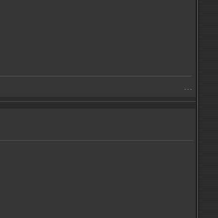
- - -