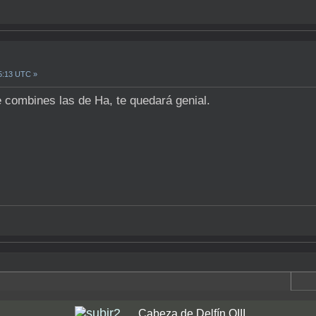
05:13 UTC »
 combines las de Ha, te quedará genial.
Cabeza de Delfín OIII