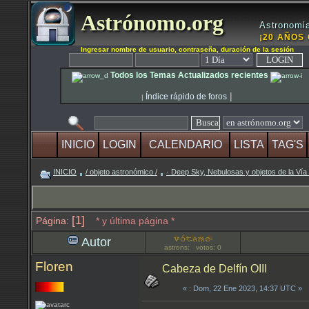
Astrónomo.org
Astronomía
¡20 AÑOS 
Ingresar nombre de usuario, contraseña, duración de la sesión
Todos los Temas Actualizados recientes
|
Índice rápido de foros
|
INICIO
LOGIN
CALENDARIO
LISTA
TAG'S
INICIO
/ objeto astronómico /
· Deep Sky, Nebulosas y objetos de la Vía
[1]
Página:
* y última página *
Autor
astrons: votos: 0
Floren
Cabeza de Delfín OIII
«
: Dom, 22 Ene 2023, 14:37 UTC »