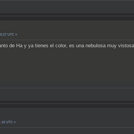
20:27 UTC »
tanto de Ha y ya tienes el color, es una nebulosa muy vistosa
1:16 UTC »