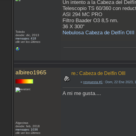
Un intento a la Cabeza del Delfín
Telescopio TS 60/360 con reduct
ASI 294 MC PRO
Filtro Baader O3 8,5 nm.
36 X 300"
Nebulosa Cabeza de Delfín OIII
Toledo
desde: dic, 2013
mensajes: 418
clik ver los últimos
albireo1965
re.: Cabeza de Delfín OIII
«
respuesta #1
: Dom, 22 Ene 2023, 
A mi me gusta....
Algeciras
desde: feb, 2018
mensajes: 1036
clik ver los últimos