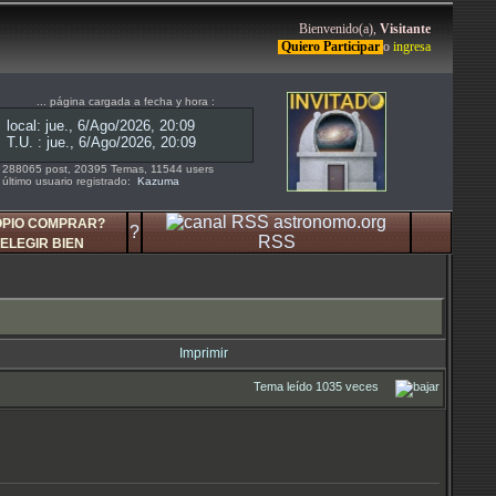
Bienvenido(a),
Visitante
Quiero Participar
o
ingresa
... página cargada a fecha y hora :
288065 post, 20395 Temas, 11544 users
último usuario registrado:
Kazuma
OPIO COMPRAR?
?
RSS
ELEGIR BIEN
Imprimir
Tema leído 1035 veces