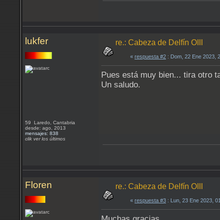
lukfer
re.: Cabeza de Delfín OIII
«
respuesta #2
: Dom, 22 Ene 2023, 
Pues está muy bien... tira otro 
Un saludo.
59 Laredo, Cantabria
desde: ago, 2013
mensajes: 838
clik ver los últimos
Floren
re.: Cabeza de Delfín OIII
«
respuesta #3
: Lun, 23 Ene 2023, 0
Muchas gracias.