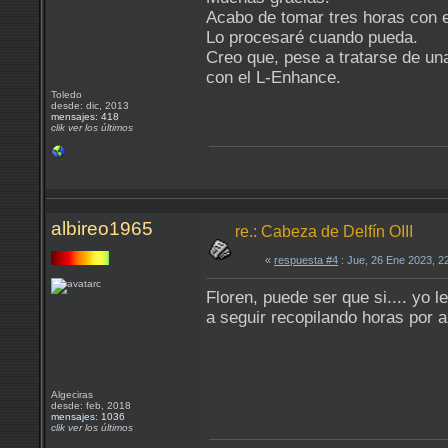
Acabo de tomar tres horas con e
Lo procesaré cuando pueda.
Creo que, pese a tratarse de un
con el L-Enhance.
Toledo
desde: dic, 2013
mensajes: 418
clik ver los últimos
albireo1965
re.: Cabeza de Delfín OIII
«
respuesta #4
: Jue, 26 Ene 2023, 2
Floren, puede ser que si.... yo l
a seguir recopilando horas por a
Algeciras
desde: feb, 2018
mensajes: 1036
clik ver los últimos