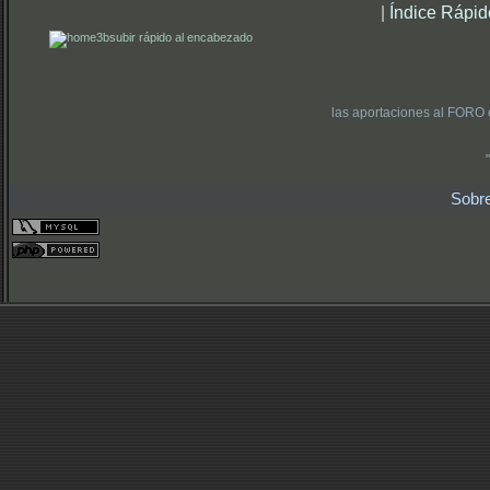
|
Índice Rápid
subir rápido al encabezado
las aportaciones al FORO 
Sobr