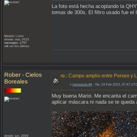
La foto está hecha acoplando la QH
tomas de 300s. El filtro usado fue e
Madrid / León
desde: mar, 2015
mensajes: 1757
clik ver los últimos
Rober - Cielos
re.: Campo amplio entre Perseo y
Boreales
«
respuesta #4
: Vie, 24 Feb 2023, 07:47 UT
Muy buena Mario. Me encanta el campo
aplicar máscara ni nada se te queda 
desde: jun, 2009