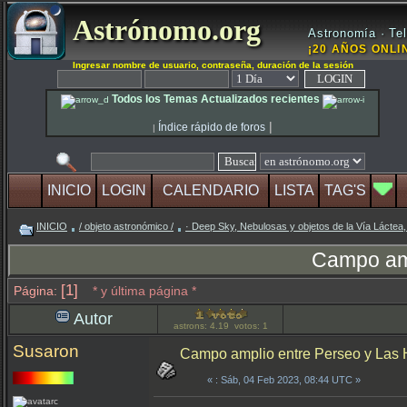
Astrónomo.org
Astronomía · Tel
¡20 AÑOS ONLIN
Ingresar nombre de usuario, contraseña, duración de la sesión
Todos los Temas Actualizados recientes
|
Índice rápido de foros
|
INICIO
LOGIN
CALENDARIO
LISTA
TAG'S
INICIO
/ objeto astronómico /
· Deep Sky, Nebulosas y objetos de la Vía Láctea,
Campo amp
[1]
Página:
* y última página *
Autor
astrons: 4.19 votos: 1
Susaron
Campo amplio entre Perseo y Las
«
: Sáb, 04 Feb 2023, 08:44 UTC »