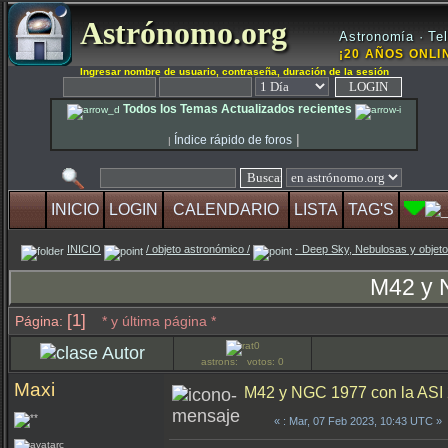
Astrónomo.org
Astronomía · Tel
¡20 AÑOS ONLIN
Ingresar nombre de usuario, contraseña, duración de la sesión
Todos los Temas Actualizados recientes
|
Índice rápido de foros
|
INICIO
LOGIN
CALENDARIO
LISTA
TAG'S
INICIO
/ objeto astronómico /
· Deep Sky, Nebulosas y objeto
M42 y 
[1]
Página:
* y última página *
Autor
astrons: votos: 0
Maxi
M42 y NGC 1977 con la AS
«
: Mar, 07 Feb 2023, 10:43 UTC »