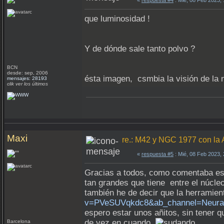
«
respuesta #4
: Mié, 08 Feb 2023,
que luminosidad !
Y de dónde sale tanto polvo ?
BCN
desde: sep, 2006
ésta imagen, csmbia la visión de la 
mensajes: 28193
clik ver los últimos
Maxi
re.: M42 y NGC 1977 con la
«
respuesta #5
: Mié, 08 Feb 2023,
Gracias a todos, como comentaba es u
tan grandes que tiene entre el núcle
también he de decir que la herramien
v=PVeSUVqkdc8&ab_channel=NeuralA
espero estar unos añitos, sin tener q
de vez en cuando
Barcelona