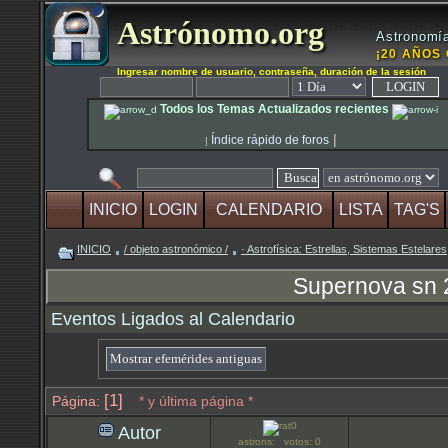
Astrónomo.org
Astronomía
¡20 AÑOS 
Ingresar nombre de usuario, contraseña, duración de la sesión
Todos los Temas Actualizados recientes
|
Índice rápido de foros
|
INICIO
LOGIN
CALENDARIO
LISTA
TAG'S
INICIO
/ objeto astronómico /
· Astrofísica: Estrellas, Sistemas Estelares
Supernova sn 
Eventos Ligados al Calendario
[1]
Página:
* y última página *
Autor
astrons: votos: 0