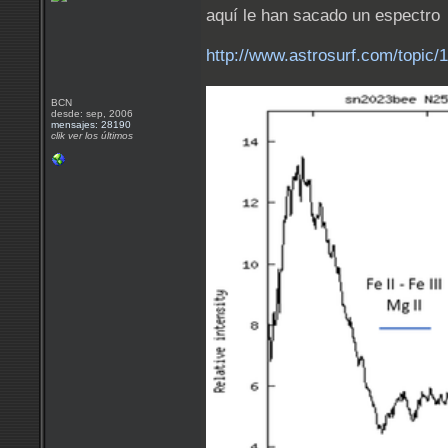
aquí le han sacado un espectro
http://www.astrosurf.com/topic
BCN
desde: sep, 2006
mensajes: 28190
clik ver los últimos