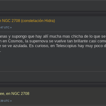
n NGC 2708 (constelación Hidra)
9:47 UTC »
janas y supongo que hay allí mucha mas chicha de lo que se 
 en Cosmos, la supernova se vuelve tan brillante casi como
que se ve azulada. Es curioso, en Telescopius hay muy poco 
.
bee, en NGC 2708
2:39 UTC »