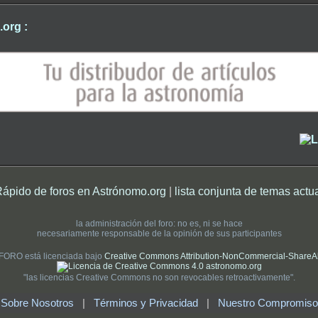
org :
Rápido de foros en Astrónomo.org
|
lista conjunta de temas actu
la administración del foro: no es, ni se hace
necesariamente responsable de la opinión de sus participantes
 FORO está licenciada bajo
Creative Commons Attribution-NonCommercial-ShareAlik
"las licencias Creative Commons no son revocables retroactivamente".
Sobre Nosotros
|
Términos y Privacidad
|
Nuestro Compromiso