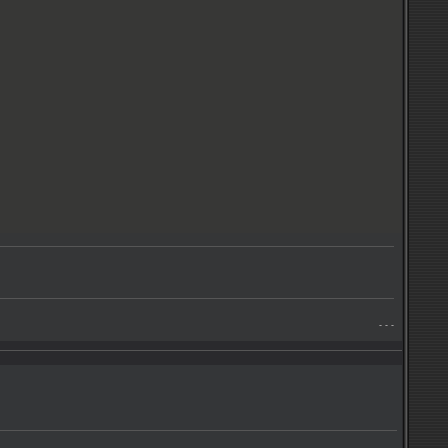
- - -