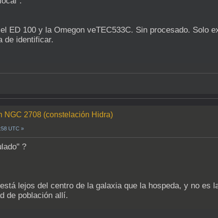
ocal":
el ED 100 y la Omegon veTEC533C. Sin procesado. Solo ext
de identificar.
n NGC 2708 (constelación Hidra)
6:58 UTC »
ulado" ?
stá lejos del centro de la galaxia que la hospeda, y no es la
d de población allí.