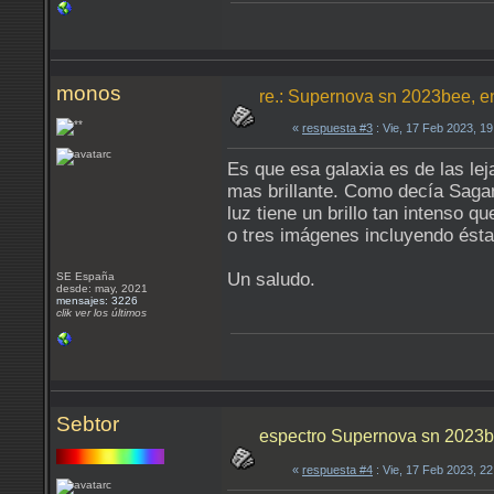
monos
re.: Supernova sn 2023bee, e
«
respuesta #3
: Vie, 17 Feb 2023, 1
Es que esa galaxia es de las le
mas brillante. Como decía Sagan
luz tiene un brillo tan intenso 
o tres imágenes incluyendo ésta
Un saludo.
SE España
desde: may, 2021
mensajes: 3226
clik ver los últimos
Sebtor
espectro Supernova sn 2023
«
respuesta #4
: Vie, 17 Feb 2023, 2