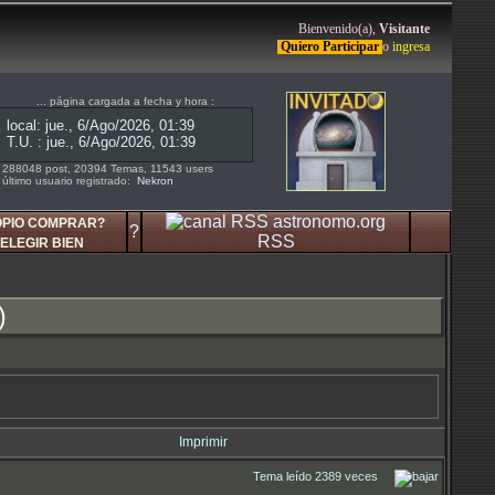
Bienvenido(a),
Visitante
Quiero Participar
o
ingresa
... página cargada a fecha y hora :
288048 post, 20394 Temas, 11543 users
último usuario registrado:
Nekron
OPIO COMPRAR?
?
RSS
ELEGIR BIEN
)
Imprimir
Tema leído 2389 veces