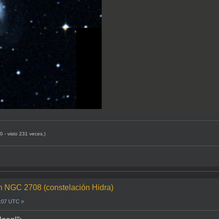
 - visto 231 veces.)
n NGC 2708 (constelación Hidra)
7:07 UTC »