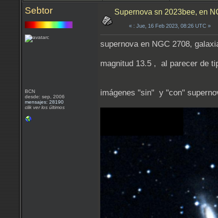
Sebtor
Supernova sn 2023bee, en NG
«
: Jue, 16 Feb 2023, 08:26 UTC »
supernova en NGC 2708, galaxia 
magnitud 13.5 , al parecer de ti
imágenes "sin" y "con" superno
BCN
desde: sep, 2006
mensajes: 28190
clik ver los últimos