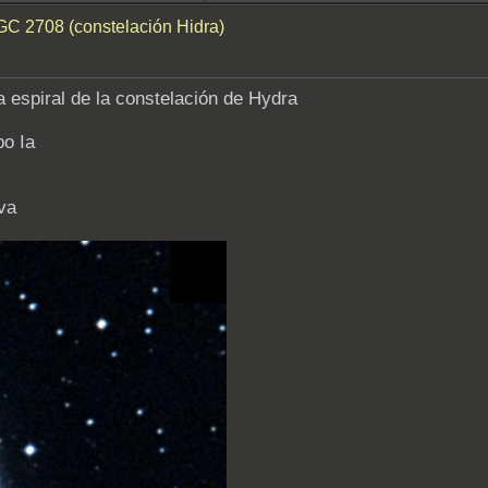
C 2708 (constelación Hidra)
espiral de la constelación de Hydra
po Ia
va