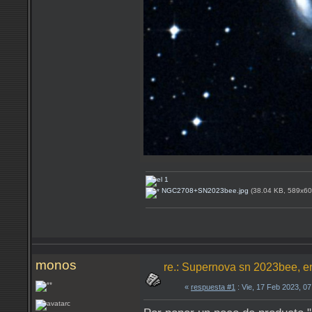
NGC2708+SN2023bee.jpg
(38.04 KB, 589x600
monos
re.: Supernova sn 2023bee, e
«
respuesta #1
: Vie, 17 Feb 2023, 0