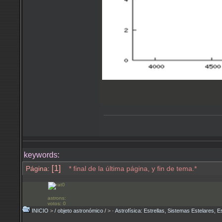
keywords:
[1]
Página:
* final de la última página, y fin de tema.*
astrons:
votos: 0
INICIO
>
/ objeto astronómico /
>
· Astrofísica: Estrellas, Sistemas Estelares, E