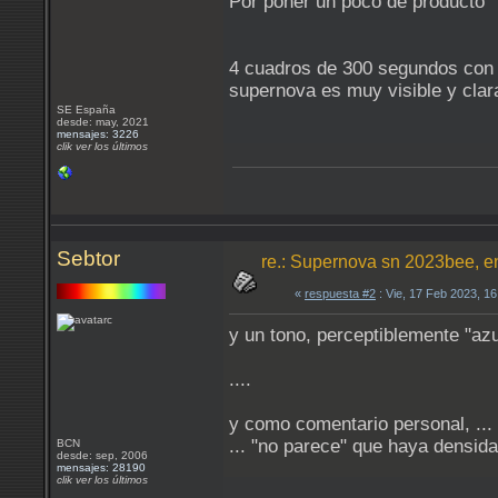
Por poner un poco de producto "l
4 cuadros de 300 segundos con 
supernova es muy visible y clara 
SE España
desde: may, 2021
mensajes: 3226
clik ver los últimos
Sebtor
re.: Supernova sn 2023bee, e
«
respuesta #2
: Vie, 17 Feb 2023, 1
y un tono, perceptiblemente "az
....
y como comentario personal, ... e
... "no parece" que haya densida
BCN
desde: sep, 2006
mensajes: 28190
clik ver los últimos