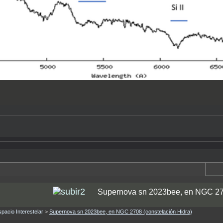
Supernova sn 2023bee, en NGC 270
spacio Interestelar
>
Supernova sn 2023bee, en NGC 2708 (constelación Hidra)